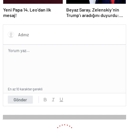
Yeni Papa 14. Leo’dan ilk
Beyaz Saray, Zelenskiy’nin
mesaj!
Trump’ı aradığını duyurdu:
“İyi ve verimli bir görüşme
oldu”
En az 10 karakter gerekli
Gönder