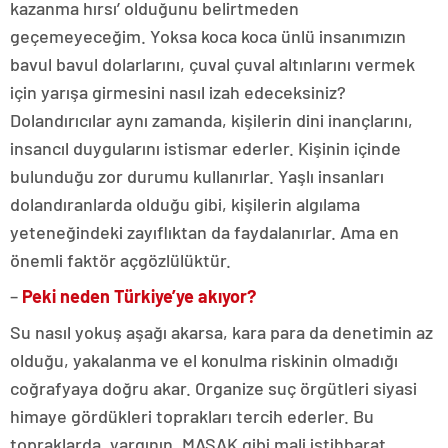
kazanma hırsı’ olduğunu belirtmeden
geçemeyeceğim. Yoksa koca koca ünlü insanımızın
bavul bavul dolarlarını, çuval çuval altınlarını vermek
için yarışa girmesini nasıl izah edeceksiniz?
Dolandırıcılar aynı zamanda, kişilerin dini inançlarını,
insancıl duygularını istismar ederler. Kişinin içinde
bulunduğu zor durumu kullanırlar. Yaşlı insanları
dolandıranlarda olduğu gibi, kişilerin algılama
yeteneğindeki zayıflıktan da faydalanırlar. Ama en
önemli faktör açgözlülüktür.
–
Peki neden Türkiye’ye akıyor?
Su nasıl yokuş aşağı akarsa, kara para da denetimin az
olduğu, yakalanma ve el konulma riskinin olmadığı
coğrafyaya doğru akar. Organize suç örgütleri siyasi
himaye gördükleri toprakları tercih ederler. Bu
topraklarda, yargının, MASAK gibi mali istihbarat