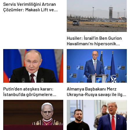
Servis Verimliliğini Artıran
Çözümler: Makaslı Lift ve
Tamirci Lifti Rehberi
Husiler: İsrail’in Ben Gurion
Havalimanı’nı hipersonik
füzeyle hedef aldık
Putin’den ateşkes kararı:
Almanya Başbakanı Merz
İstanbul’da görüşmelere
Ukrayna-Rusya savaşı ile ilgili
başlamayı öneriyoruz
konuştu: “Top Moskova’nın
sahasında”