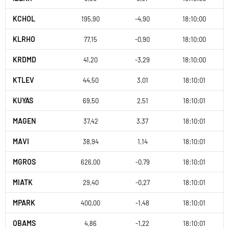
KCHOL
195,90
-4,90
18:10:00
KLRHO
77,15
-0,90
18:10:00
KRDMD
41,20
-3,29
18:10:00
KTLEV
44,50
3,01
18:10:01
KUYAS
69,50
2,51
18:10:01
MAGEN
37,42
3,37
18:10:01
MAVI
38,94
1,14
18:10:01
MGROS
626,00
-0,79
18:10:01
MIATK
29,40
-0,27
18:10:01
MPARK
400,00
-1,48
18:10:01
OBAMS
4,86
-1,22
18:10:01