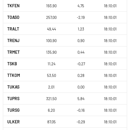
TKFEN
193,90
4,75
18:10:01
TOASO
257,00
-2,19
18:10:01
TRALT
49,44
1,23
18:10:01
TRENJ
100,90
0,90
18:10:01
TRMET
135,90
0,44
18:10:01
TSKB
11,24
-0,27
18:10:01
TTKOM
53,50
0,28
18:10:01
TUKAS
2,01
0,00
18:10:01
TUPRS
321,50
5,84
18:10:01
TURSG
6,20
-0,16
18:10:01
ULKER
87,05
-0,29
18:10:01