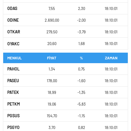
ODAS
7,55
2,30
18:10:01
ODINE
2.690,00
-2,00
18:10:01
OTKAR
279,50
-3,79
18:10:01
OYAKC
20,60
1,68
18:10:01
MENKUL
FİYAT
%
ZAMAN
PAHOL
1,34
0,75
18:10:01
PASEU
178,00
-1,60
18:10:01
PATEK
18,99
-1,35
18:10:01
PETKM
19,06
-5,83
18:10:01
PGSUS
154,70
-1,15
18:10:01
PSGYO
3,70
0,82
18:10:01