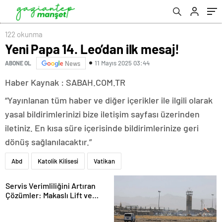
122 okunma
Yeni Papa 14. Leo’dan ilk mesaj!
11 Mayıs 2025 03:44
ABONE OL
News
Haber Kaynak : SABAH.COM.TR
“Yayınlanan tüm haber ve diğer içerikler ile ilgili olarak
yasal bildirimlerinizi bize iletişim sayfası üzerinden
iletiniz. En kısa süre içerisinde bildirimlerinize geri
dönüş sağlanılacaktır.”
Abd
Katolik Kilisesi
Vatikan
Servis Verimliliğini Artıran
Çözümler: Makaslı Lift ve
Tamirci Lifti Rehberi