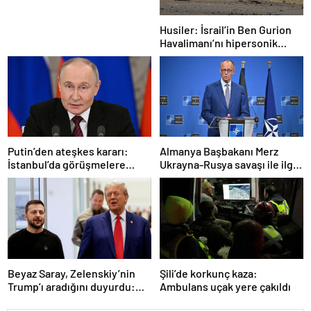
Husiler: İsrail’in Ben Gurion
Havalimanı’nı hipersonik
füzeyle hedef aldık
Putin’den ateşkes kararı:
Almanya Başbakanı Merz
İstanbul’da görüşmelere
Ukrayna-Rusya savaşı ile ilgili
başlamayı öneriyoruz
konuştu: “Top Moskova’nın
sahasında”
Beyaz Saray, Zelenskiy’nin
Şili’de korkunç kaza:
Trump’ı aradığını duyurdu:
Ambulans uçak yere çakıldı
“İyi ve verimli bir görüşme