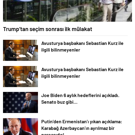
Trump’tan seçim sonrası ilk mülakat
Avusturya başbakanı Sebastian Kurz ile
ilgili bilinmeyenler
Avusturya başbakanı Sebastian Kurz ile
ilgili bilinmeyenler
Joe Biden 6 aylık hedeflerini açıkladı.
Senato buz gibi…
Putin’den Ermenistan’ı yıkan açıklama:
Karabağ Azerbaycan’ın ayrılmaz bir
parçasıdır!