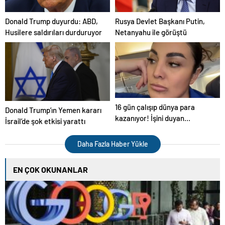
Donald Trump duyurdu: ABD,
Rusya Devlet Başkanı Putin,
Husilere saldırıları durduruyor
Netanyahu ile görüştü
16 gün çalışıp dünya para
Donald Trump’ın Yemen kararı
kazanıyor! İşini duyan
İsrail’de şok etkisi yarattı
şaşırıyor
Daha Fazla Haber Yükle
EN ÇOK OKUNANLAR