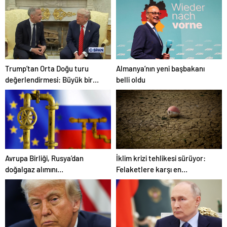
yaptı
ağırladı
Trump’tan Orta Doğu turu
Almanya’nın yeni başbakanı
değerlendirmesi: Büyük bir
belli oldu
duyuru yapacağız
Avrupa Birliği, Rusya’dan
İklim krizi tehlikesi sürüyor:
doğalgaz alımını
Felaketlere karşı en
sonlandıracak
savunmasız şehirler