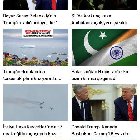
Beyaz Saray, Zelenskiy’nin
Şili’de korkunç kaza:
Trump’ı aradığını duyurdu: “İyi
Ambulans uçak yere çakıldı
ve verimli bir görüşme oldu”
Trump’ın Grönland’da
Pakistan’dan Hindistan’a: Su
‘casusluk’ planı kriz yarattı:
bizim kırmızı çizgimizdir
Danimarka ABD elçisini
çağırdı!
İtalya Hava Kuvvetleri’ne ait 3
Donald Trump, Kanada
uçak eğitim uçuşunda kaza
Başbakanı Carney’i Beyaz’da