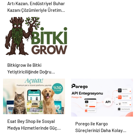
Artı Kazan, Endüstriyel Buhar
Kazanı Çözümleriyle Üretim
Tesislerine Verimli Sistemler
Sunuyor
Bitkigrow ile Bitki
Yetiştiriciliğinde Doğru
Ekipman ve Ürün Seçimi
Esat Bey Shop ile Sosyal
Petmona : Kedi Maması ve
Porego ile Kargo
Medya Hizmetlerinde Güçlü
Köpek Maması İle Tüm Evcil
Süreçlerinizi Daha Kolay
Panel Deneyimi