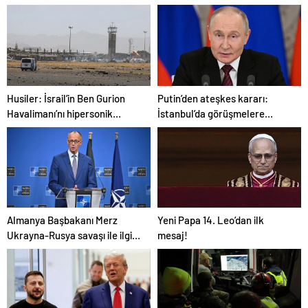
Husiler: İsrail’in Ben Gurion
Putin’den ateşkes kararı:
Havalimanı’nı hipersonik
İstanbul’da görüşmelere
füzeyle hedef aldık
başlamayı öneriyoruz
Almanya Başbakanı Merz
Yeni Papa 14. Leo’dan ilk
Ukrayna-Rusya savaşı ile ilgili
mesaj!
konuştu: “Top Moskova’nın
sahasında”