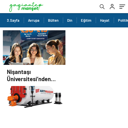
3.Sayfa
Avrupa
Bülten
Din
Eğitim
Hayat
Politi
Nişantaşı
Üniversitesi’nden
2026 YKS Adaylarına
Çifte Güvence: Sabit
Ücret ve Kesintisiz
Burs