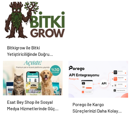
Tesislerine Verimli Sistemler
Sunuyor
Bitkigrow ile Bitki
Yetiştiriciliğinde Doğru
Ekipman ve Ürün Seçimi
Esat Bey Shop ile Sosyal
Petmona : Kedi Maması ve
Porego ile Kargo
Medya Hizmetlerinde Güçlü
Köpek Maması İle Tüm Evcil
Süreçlerinizi Daha Kolay
Panel Deneyimi
Hayvan Ürünleri
Yönetin