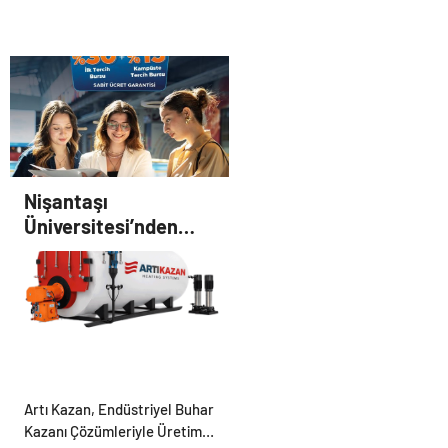
Hayvan Ürünleri
Yönetin
Nişantaşı
Üniversitesi’nden
2026 YKS Adaylarına
Çifte Güvence: Sabit
Ücret ve Kesintisiz
Burs
Artı Kazan, Endüstriyel Buhar
Kazanı Çözümleriyle Üretim