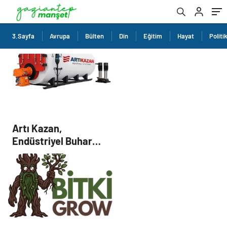
3.Sayfa
Avrupa
Bülten
Din
Eğitim
Hayat
Politi
Artı Kazan,
Endüstriyel Buhar
Kazanı Çözümleriyle
Üretim Tesislerine
Verimli Sistemler
Sunuyor