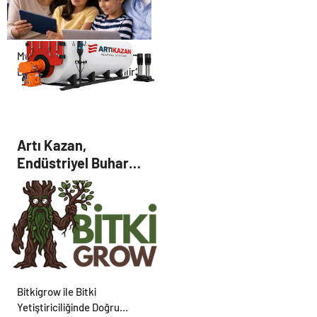
Yönetin
Metro İnternet Nedir ve
Doğru Hizmet Nasıl Seçilir?
Artı Kazan,
Endüstriyel Buhar
Kazanı Çözümleriyle
Üretim Tesislerine
Verimli Sistemler
Sunuyor
Bitkigrow ile Bitki
Yetiştiriciliğinde Doğru