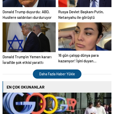
Donald Trump duyurdu: ABD,
Rusya Devlet Başkanı Putin,
Husilere saldırıları durduruyor
Netanyahu ile görüştü
16 gün çalışıp dünya para
Donald Trump’ın Yemen kararı
kazanıyor! İşini duyan
İsrail’de şok etkisi yarattı
şaşırıyor
Daha Fazla Haber Yükle
EN ÇOK OKUNANLAR