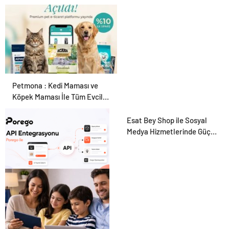
Ekipman ve Ürün Seçimi
Petmona : Kedi Maması ve
Köpek Maması İle Tüm Evcil
Hayvan Ürünleri
Esat Bey Shop ile Sosyal
Medya Hizmetlerinde Güçlü
Panel Deneyimi
Porego ile Kargo
Süreçlerinizi Daha Kolay
Yönetin