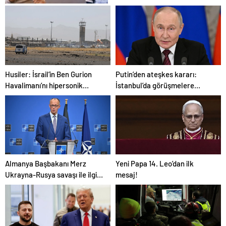
Metro İnternet Nedir ve
Doğru Hizmet Nasıl Seçilir?
Husiler: İsrail’in Ben Gurion
Putin’den ateşkes kararı:
Havalimanı’nı hipersonik
İstanbul’da görüşmelere
füzeyle hedef aldık
başlamayı öneriyoruz
Almanya Başbakanı Merz
Yeni Papa 14. Leo’dan ilk
Ukrayna-Rusya savaşı ile ilgili
mesaj!
konuştu: “Top Moskova’nın
sahasında”