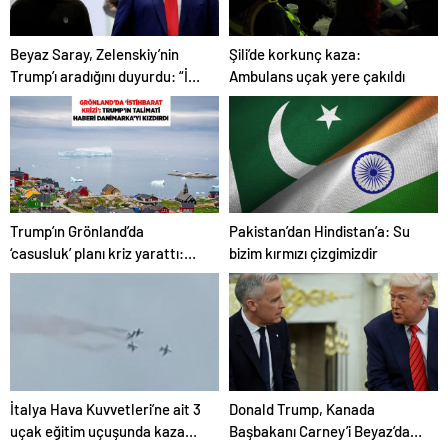
Beyaz Saray, Zelenskiy’nin
Şili’de korkunç kaza:
Trump’ı aradığını duyurdu: “İyi
Ambulans uçak yere çakıldı
ve verimli bir görüşme oldu”
Trump’ın Grönland’da
Pakistan’dan Hindistan’a: Su
‘casusluk’ planı kriz yarattı:
bizim kırmızı çizgimizdir
Danimarka ABD elçisini
çağırdı!
İtalya Hava Kuvvetleri’ne ait 3
Donald Trump, Kanada
uçak eğitim uçuşunda kaza
Başbakanı Carney’i Beyaz’da