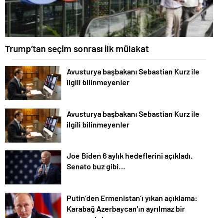
Trump’tan seçim sonrası ilk mülakat
Avusturya başbakanı Sebastian Kurz ile
ilgili bilinmeyenler
Avusturya başbakanı Sebastian Kurz ile
ilgili bilinmeyenler
Joe Biden 6 aylık hedeflerini açıkladı.
Senato buz gibi…
Putin’den Ermenistan’ı yıkan açıklama:
Karabağ Azerbaycan’ın ayrılmaz bir