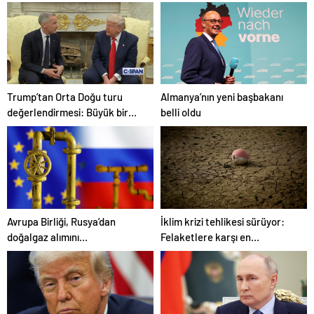
yaptı
ağırladı
Trump’tan Orta Doğu turu
Almanya’nın yeni başbakanı
değerlendirmesi: Büyük bir
belli oldu
duyuru yapacağız
Avrupa Birliği, Rusya’dan
İklim krizi tehlikesi sürüyor:
doğalgaz alımını
Felaketlere karşı en
sonlandıracak
savunmasız şehirler