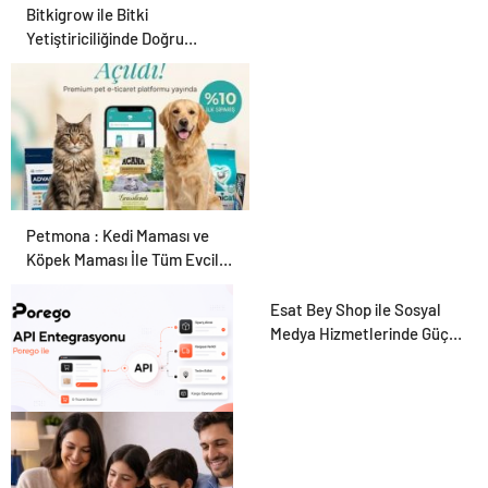
Bitkigrow ile Bitki
Yetiştiriciliğinde Doğru
Ekipman ve Ürün Seçimi
Petmona : Kedi Maması ve
Köpek Maması İle Tüm Evcil
Hayvan Ürünleri
Esat Bey Shop ile Sosyal
Medya Hizmetlerinde Güçlü
Panel Deneyimi
Porego ile Kargo
Süreçlerinizi Daha Kolay