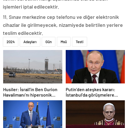
işlemleri iptal edilecektir.
11. Sınav merkezine cep telefonu ve diğer elektronik
cihazlar ile girilmeyecek, nizamiyede belirtilen yerlere
teslim edilecektir.
2024
Adayları
Gün
Msü
Testi
Husiler: İsrail’in Ben Gurion
Putin’den ateşkes kararı:
Havalimanı’nı hipersonik
İstanbul’da görüşmelere
füzeyle hedef aldık
başlamayı öneriyoruz