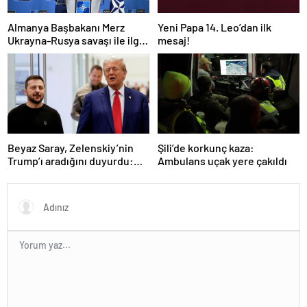
Almanya Başbakanı Merz
Yeni Papa 14. Leo’dan ilk
Ukrayna-Rusya savaşı ile ilgili
mesaj!
konuştu: “Top Moskova’nın
sahasında”
Beyaz Saray, Zelenskiy’nin
Şili’de korkunç kaza:
Trump’ı aradığını duyurdu:
Ambulans uçak yere çakıldı
“İyi ve verimli bir görüşme
oldu”