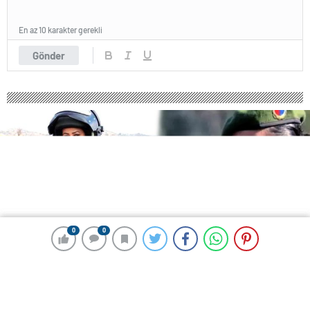
En az 10 karakter gerekli
Gönder
0
0
0
0
233 okunma