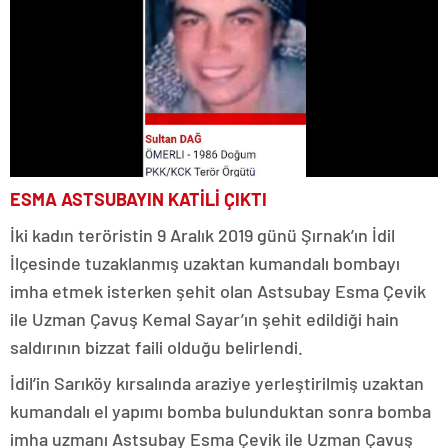
ESMA ASTSUBAYIN KATİLİ ÇIKTI
İki kadın teröristin 9 Aralık 2019 günü Şırnak’ın İdil
İlçesinde tuzaklanmış uzaktan kumandalı bombayı
imha etmek isterken şehit olan Astsubay Esma Çevik
ile Uzman Çavuş Kemal Sayar’ın şehit edildiği hain
saldırının bizzat faili olduğu belirlendi.
İdil’in Sarıköy kırsalında araziye yerleştirilmiş uzaktan
kumandalı el yapımı bomba bulunduktan sonra bomba
imha uzmanı Astsubay Esma Çevik ile Uzman Çavuş