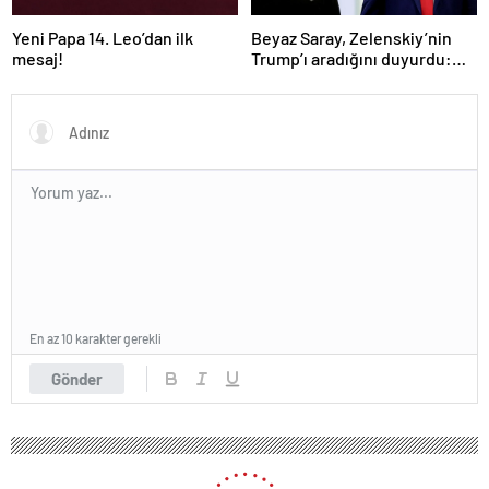
Yeni Papa 14. Leo’dan ilk
Beyaz Saray, Zelenskiy’nin
mesaj!
Trump’ı aradığını duyurdu:
“İyi ve verimli bir görüşme
oldu”
En az 10 karakter gerekli
Gönder