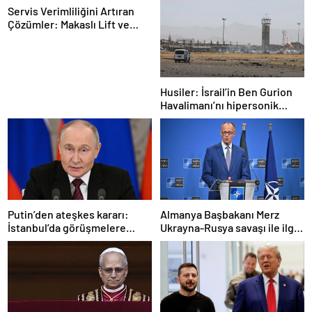
Servis Verimliliğini Artıran
Çözümler: Makaslı Lift ve
Tamirci Lifti Rehberi
Husiler: İsrail’in Ben Gurion
Havalimanı’nı hipersonik
füzeyle hedef aldık
Putin’den ateşkes kararı:
Almanya Başbakanı Merz
İstanbul’da görüşmelere
Ukrayna-Rusya savaşı ile ilgili
başlamayı öneriyoruz
konuştu: “Top Moskova’nın
sahasında”