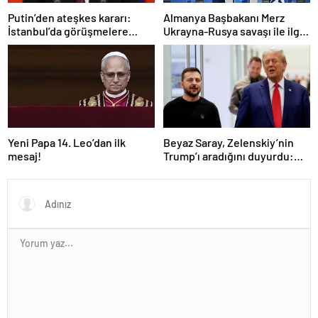
Putin’den ateşkes kararı:
Almanya Başbakanı Merz
İstanbul’da görüşmelere
Ukrayna-Rusya savaşı ile ilgili
başlamayı öneriyoruz
konuştu: “Top Moskova’nın
sahasında”
Yeni Papa 14. Leo’dan ilk
Beyaz Saray, Zelenskiy’nin
mesaj!
Trump’ı aradığını duyurdu:
“İyi ve verimli bir görüşme
oldu”