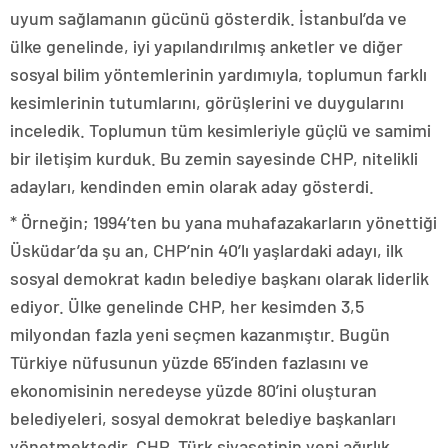
uyum sağlamanın gücünü gösterdik. İstanbul’da ve
ülke genelinde, iyi yapılandırılmış anketler ve diğer
sosyal bilim yöntemlerinin yardımıyla, toplumun farklı
kesimlerinin tutumlarını, görüşlerini ve duygularını
inceledik. Toplumun tüm kesimleriyle güçlü ve samimi
bir iletişim kurduk. Bu zemin sayesinde CHP, nitelikli
adayları, kendinden emin olarak aday gösterdi.
* Örneğin; 1994’ten bu yana muhafazakarların yönettiği
Üsküdar’da şu an, CHP’nin 40’lı yaşlardaki adayı, ilk
sosyal demokrat kadın belediye başkanı olarak liderlik
ediyor. Ülke genelinde CHP, her kesimden 3,5
milyondan fazla yeni seçmen kazanmıştır. Bugün
Türkiye nüfusunun yüzde 65’inden fazlasını ve
ekonomisinin neredeyse yüzde 80’ini oluşturan
belediyeleri, sosyal demokrat belediye başkanları
yönetmektedir. CHP, Türk siyasetinin yeni ağırlık