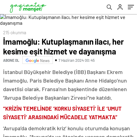
215 okunma
İmamoğlu: Kutuplaşmanın ilacı, her
kesime eşit hizmet ve dayanışma
7 Haziran 2024 00:45
ABONE OL
News
İstanbul Büyükşehir Belediye (İBB) Başkanı Ekrem
İmamoğlu, Paris Belediye Başkanı Anne Hidalgo’nun
davetlisi olarak, Fransa’nın başkentinde düzenlenen
“Avrupa Beledı̇ye Başkanları Zı̇rvesı̇”ne katıldı.
“KRİZİN TEMELİNDE ‘KORKU SİYASETİ’ İLE ‘UMUT
SİYASETİ’ ARASINDAKİ MÜCADELE YATMAKTA”
‘Avrupa’da demokratik kriz’ konulu oturumda konuşan
İmamoğlu, “Avrupa’da ve ötesinde yaşanan demokratik