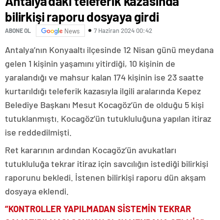
Antalya’daki teleferik kazasında
bilirkişi raporu dosyaya girdi
7 Haziran 2024 00:42
ABONE OL
News
Antalya’nın Konyaaltı ilçesinde 12 Nisan günü meydana
gelen 1 kişinin yaşamını yitirdiği, 10 kişinin de
yaralandığı ve mahsur kalan 174 kişinin ise 23 saatte
kurtarıldığı teleferik kazasıyla ilgili aralarında Kepez
Belediye Başkanı Mesut Kocagöz’ün de olduğu 5 kişi
tutuklanmıştı. Kocagöz’ün tutukluluğuna yapılan itiraz
ise reddedilmişti.
Ret kararının ardından Kocagöz’ün avukatları
tutukluluğa tekrar itiraz için savcılığın istediği bilirkişi
raporunu bekledi. İstenen bilirkişi raporu dün akşam
dosyaya eklendi.
“KONTROLLER YAPILMADAN SİSTEMİN TEKRAR