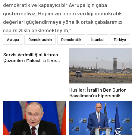
demokratik ve kapsayıcı bir Avrupa için çaba
göstermeliyiz. Hepimizin önem verdiği demokratik
değerleri güçlendirmeye yönelik ortak çabalarımızı
sabırsızlıkla beklemekteyim.”
Avrupa
Demokrasinin
Demokratik
İstanbul
Türkiye
Servis Verimliliğini Artıran
Çözümler: Makaslı Lift ve
Tamirci Lifti Rehberi
Husiler: İsrail’in Ben Gurion
Havalimanı’nı hipersonik
füzeyle hedef aldık