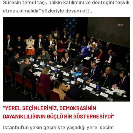
Sürecin temel taşı, halkın katılımını ve desteğini teşvik
etmek olmalıdır” sözleriyle devam etti.
“YEREL SEÇİMLERİMİZ, DEMOKRASİNİN
DAYANIKLILIĞININ GÜÇLÜ BİR GÖSTERGESİYDİ”
İstanbul’un yakın geçmişte yaşadığı yerel seçim