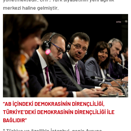
merkezi haline gelmiştir.
“AB İÇİNDEKİ DEMOKRASİNİN DİRENÇLİLİĞİ,
TÜRKİYE’DEKİ DEMOKRASİNİN DİRENÇLİLİĞİ İLE
BAĞLIDIR”
* Türkiye ve özellikle İstanbul, geniş Avrupa