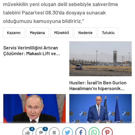
müvekkilin yeni oluşan delil sebebiyle salıverilme
talebini Pazartesi 08.30’da dosyaya sunacak
olduğumuzu kamuoyuna bildiririz.”
Kazanın
Meydana
Müvekkil
Nedenle
Tutuklu
Servis Verimliliğini Artıran
Çözümler: Makaslı Lift ve
Tamirci Lifti Rehberi
Husiler: İsrail’in Ben Gurion
Havalimanı’nı hipersonik
füzeyle hedef aldık
0
0
0
0