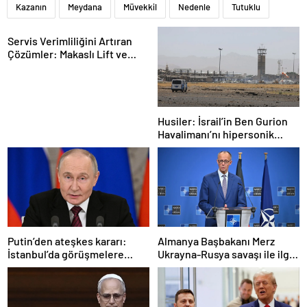
Kazanın
Meydana
Müvekkil
Nedenle
Tutuklu
Servis Verimliliğini Artıran
Çözümler: Makaslı Lift ve
Tamirci Lifti Rehberi
Husiler: İsrail’in Ben Gurion
Havalimanı’nı hipersonik
füzeyle hedef aldık
Putin’den ateşkes kararı:
Almanya Başbakanı Merz
İstanbul’da görüşmelere
Ukrayna-Rusya savaşı ile ilgili
başlamayı öneriyoruz
konuştu: “Top Moskova’nın
sahasında”