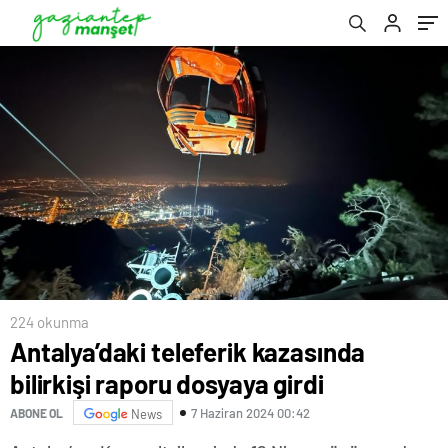
224 okunma
Antalya’daki teleferik kazasında
bilirkişi raporu dosyaya girdi
7 Haziran 2024 00:42
ABONE OL
News