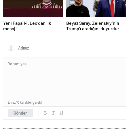
Yeni Papa 14. Leo’dan ilk
Beyaz Saray, Zelenskiy’nin
mesaj!
Trump’ı aradığını duyurdu:
“İyi ve verimli bir görüşme
oldu”
En az 10 karakter gerekli
Gönder