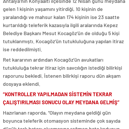
Antalya’nın Konyaaltı ilçesinde 12 Nisan günü meydana
gelen 1 kişinin yaşamını yitirdiği, 10 kişinin de
yaralandığı ve mahsur kalan 174 kişinin ise 23 saatte
kurtarıldığı teleferik kazasıyla ilgili aralarında Kepez
Belediye Başkanı Mesut Kocagöz’ün de olduğu 5 kişi
tutuklanmıştı. Kocagöz’ün tutukluluğuna yapılan itiraz
ise reddedilmişti.
Ret kararının ardından Kocagöz’ün avukatları
tutukluluğa tekrar itiraz için savcılığın istediği bilirkişi
raporunu bekledi. İstenen bilirkişi raporu dün akşam
dosyaya eklendi.
“KONTROLLER YAPILMADAN SİSTEMİN TEKRAR
ÇALIŞTIRILMASI SONUCU OLAY MEYDANA GELMİŞ”
Hazırlanan raporda, “Olayın meydana geldiği gün
boyunca teleferik otomasyon sisteminde çok sayıda
düşük tork hatası oluşmasına rağmen hata kodunun