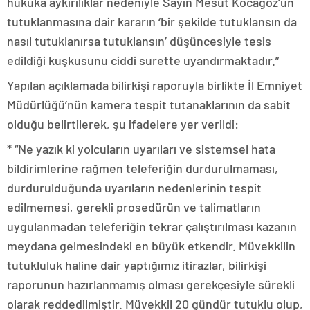
hukuka aykırılıklar nedeniyle Sayın Mesut Kocagöz’ün
tutuklanmasına dair kararın ‘bir şekilde tutuklansın da
nasıl tutuklanırsa tutuklansın’ düşüncesiyle tesis
edildiği kuşkusunu ciddi surette uyandırmaktadır.”
Yapılan açıklamada bilirkişi raporuyla birlikte İl Emniyet
Müdürlüğü’nün kamera tespit tutanaklarının da sabit
olduğu belirtilerek, şu ifadelere yer verildi:
* “Ne yazık ki yolcuların uyarıları ve sistemsel hata
bildirimlerine rağmen teleferiğin durdurulmaması,
durdurulduğunda uyarıların nedenlerinin tespit
edilmemesi, gerekli prosedürün ve talimatların
uygulanmadan teleferiğin tekrar çalıştırılması kazanın
meydana gelmesindeki en büyük etkendir. Müvekkilin
tutukluluk haline dair yaptığımız itirazlar, bilirkişi
raporunun hazırlanmamış olması gerekçesiyle sürekli
olarak reddedilmiştir. Müvekkil 20 gündür tutuklu olup,