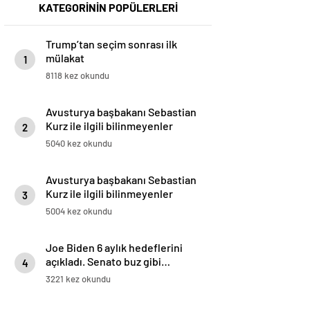
KATEGORİNİN POPÜLERLERİ
Trump’tan seçim sonrası ilk
mülakat
1
8118 kez okundu
Avusturya başbakanı Sebastian
Kurz ile ilgili bilinmeyenler
2
5040 kez okundu
Avusturya başbakanı Sebastian
Kurz ile ilgili bilinmeyenler
3
5004 kez okundu
Joe Biden 6 aylık hedeflerini
açıkladı. Senato buz gibi…
4
3221 kez okundu