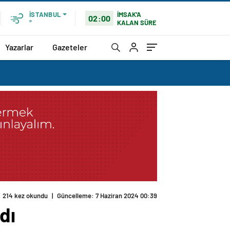
İMSAK'A
İSTANBUL
02:00
KALAN SÜRE
°
Yazarlar
Gazeteler
dı