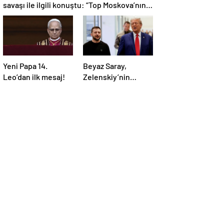
savaşı ile ilgili konuştu: “Top Moskova’nın
sahasında”
Yeni Papa 14.
Beyaz Saray,
Leo’dan ilk mesaj!
Zelenskiy’nin
Trump’ı aradığını
duyurdu: “İyi ve
verimli bir görüşme
oldu”