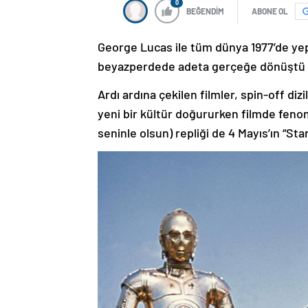
0
BEĞENDİM
ABONE OL
George Lucas ile tüm dünya 1977’de yepy
beyazperdede adeta gerçeğe dönüştü v
Ardı ardına çekilen filmler, spin-off di
yeni bir kültür doğururken filmde feno
seninle olsun) repliği de 4 Mayıs’ın “St