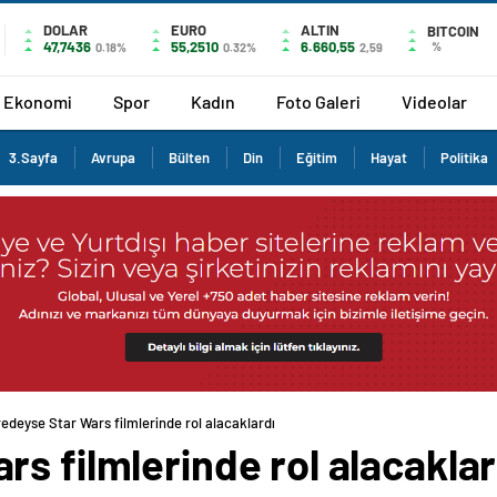
DOLAR
EURO
ALTIN
BITCOIN
47,7436
55,2510
6.660,55
%
0.18%
0.32%
2,59
Ekonomi
Spor
Kadın
Foto Galeri
Videolar
3.Sayfa
Avrupa
Bülten
Din
Eğitim
Hayat
Politika
edeyse Star Wars filmlerinde rol alacaklardı
s filmlerinde rol alacaklar