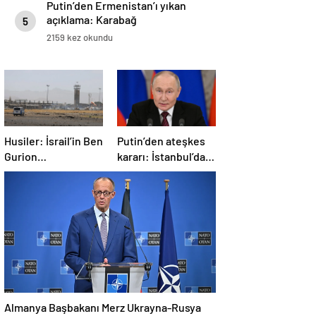
Putin’den Ermenistan’ı yıkan
açıklama: Karabağ
5
Azerbaycan’ın ayrılmaz bir
2159 kez okundu
parçasıdır!
Husiler: İsrail’in Ben
Putin’den ateşkes
Gurion
kararı: İstanbul’da
Havalimanı’nı
görüşmelere
hipersonik füzeyle
başlamayı
hedef aldık
öneriyoruz
Almanya Başbakanı Merz Ukrayna-Rusya