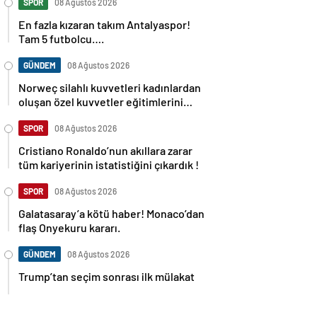
SPOR
08 Ağustos 2026
En fazla kızaran takım Antalyaspor!
Tam 5 futbolcu….
GÜNDEM
08 Ağustos 2026
Norweç silahlı kuvvetleri kadınlardan
oluşan özel kuvvetler eğitimlerini
başlattı.
SPOR
08 Ağustos 2026
Cristiano Ronaldo’nun akıllara zarar
tüm kariyerinin istatistiğini çıkardık !
SPOR
08 Ağustos 2026
Galatasaray’a kötü haber! Monaco’dan
flaş Onyekuru kararı.
GÜNDEM
08 Ağustos 2026
Trump’tan seçim sonrası ilk mülakat