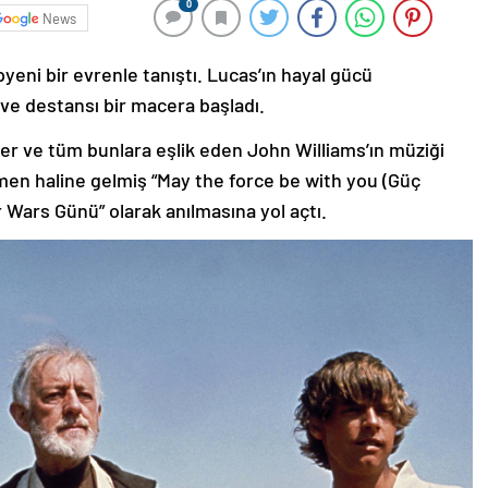
0
News
eni bir evrenle tanıştı. Lucas’ın hayal gücü
e destansı bir macera başladı.
ziler ve tüm bunlara eşlik eden John Williams’ın müziği
men haline gelmiş “May the force be with you (Güç
ar Wars Günü” olarak anılmasına yol açtı.