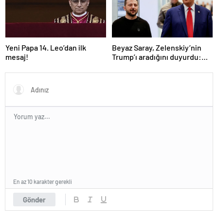
Yeni Papa 14. Leo’dan ilk
Beyaz Saray, Zelenskiy’nin
mesaj!
Trump’ı aradığını duyurdu:
“İyi ve verimli bir görüşme
oldu”
En az 10 karakter gerekli
Gönder