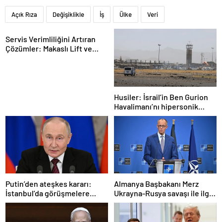
Açık Rıza
Değişiklikle
İş
Ülke
Veri
Servis Verimliliğini Artıran
Çözümler: Makaslı Lift ve
Tamirci Lifti Rehberi
Husiler: İsrail’in Ben Gurion
Havalimanı’nı hipersonik
füzeyle hedef aldık
Putin’den ateşkes kararı:
Almanya Başbakanı Merz
İstanbul’da görüşmelere
Ukrayna-Rusya savaşı ile ilgili
başlamayı öneriyoruz
konuştu: “Top Moskova’nın
sahasında”