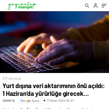
213 okunma
Yurt dışına veri aktarımının önü açıldı:
1 Haziran’da yürürlüğe girecek…
17 Nisan 2024 00:57
ABONE OL
News