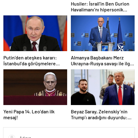
Husiler: İsrail’in Ben Gurion
Havalimanı’nı hipersonik
füzeyle hedef aldık
Putin’den ateşkes kararı:
Almanya Başbakanı Merz
İstanbul’da görüşmelere
Ukrayna-Rusya savaşı ile ilgili
başlamayı öneriyoruz
konuştu: “Top Moskova’nın
sahasında”
Yeni Papa 14. Leo’dan ilk
Beyaz Saray, Zelenskiy’nin
mesaj!
Trump’ı aradığını duyurdu:
“İyi ve verimli bir görüşme
oldu”