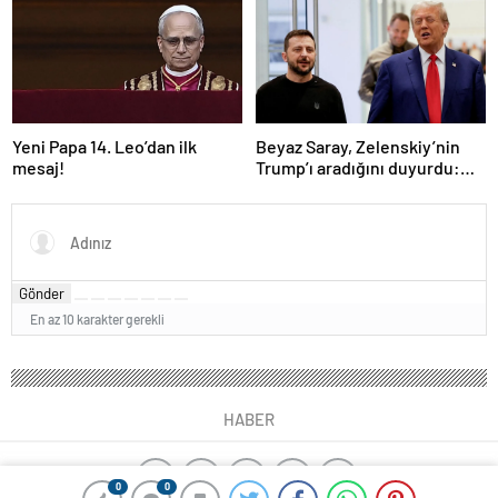
sahasında”
Yeni Papa 14. Leo’dan ilk
Beyaz Saray, Zelenskiy’nin
mesaj!
Trump’ı aradığını duyurdu:
“İyi ve verimli bir görüşme
oldu”
Gönder
En az 10 karakter gerekli
HABER
0
0