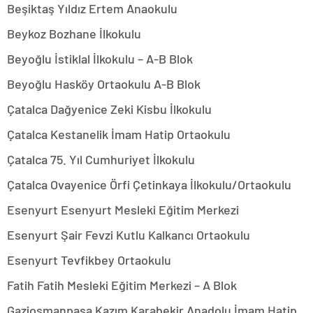
Beşiktaş Yıldız Ertem Anaokulu
Beykoz Bozhane İlkokulu
Beyoğlu İstiklal İlkokulu – A-B Blok
Beyoğlu Hasköy Ortaokulu A-B Blok
Çatalca Dağyenice Zeki Kisbu İlkokulu
Çatalca Kestanelik İmam Hatip Ortaokulu
Çatalca 75. Yıl Cumhuriyet İlkokulu
Çatalca Ovayenice Örfi Çetinkaya İlkokulu/Ortaokulu
Esenyurt Esenyurt Mesleki Eğitim Merkezi
Esenyurt Şair Fevzi Kutlu Kalkancı Ortaokulu
Esenyurt Tevfikbey Ortaokulu
Fatih Fatih Mesleki Eğitim Merkezi – A Blok
Gaziosmanpaşa Kazım Karabekir Anadolu İmam Hatip