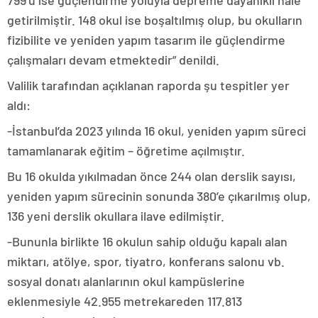
799’u ise güçlendirme yoluyla depreme dayanıklı hale
getirilmiştir. 148 okul ise boşaltılmış olup, bu okulların
fizibilite ve yeniden yapım tasarım ile güçlendirme
çalışmaları devam etmektedir” denildi.
Valilik tarafından açıklanan raporda şu tespitler yer
aldı:
-İstanbul’da 2023 yılında 16 okul, yeniden yapım süreci
tamamlanarak eğitim – öğretime açılmıştır.
Bu 16 okulda yıkılmadan önce 244 olan derslik sayısı,
yeniden yapım sürecinin sonunda 380’e çıkarılmış olup,
136 yeni derslik okullara ilave edilmiştir.
-Bununla birlikte 16 okulun sahip olduğu kapalı alan
miktarı, atölye, spor, tiyatro, konferans salonu vb.
sosyal donatı alanlarının okul kampüslerine
eklenmesiyle 42.955 metrekareden 117.813