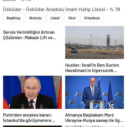
Üsküdar – Üsküdar Anadolu İmam Hatip Lisesi – % 78
Beşiktaş
İlkokulu
Lisesi
Okul
Ortaokulu
Servis Verimliliğini Artıran
Çözümler: Makaslı Lift ve
Tamirci Lifti Rehberi
Husiler: İsrail’in Ben Gurion
Havalimanı’nı hipersonik
füzeyle hedef aldık
Putin’den ateşkes kararı:
Almanya Başbakanı Merz
İstanbul’da görüşmelere
Ukrayna-Rusya savaşı ile ilgili
başlamayı öneriyoruz
konuştu: “Top Moskova’nın