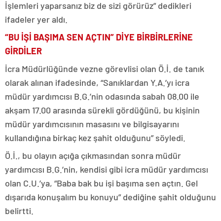
İşlemleri yaparsanız biz de sizi görürüz” dedikleri
ifadeler yer aldı.
“BU İŞİ BAŞIMA SEN AÇTIN” DİYE BİRBİRLERİNE
GİRDİLER
İcra Müdürlüğünde vezne görevlisi olan Ö.İ. de tanık
olarak alınan ifadesinde, “Sanıklardan Y.A.’yı icra
müdür yardımcısı B.G.’nin odasında sabah 08.00 ile
akşam 17.00 arasında sürekli gördüğünü, bu kişinin
müdür yardımcısının masasını ve bilgisayarını
kullandığına birkaç kez şahit olduğunu” söyledi.
Ö.İ., bu olayın açığa çıkmasından sonra müdür
yardımcısı B.G.’nin, kendisi gibi icra müdür yardımcısı
olan C.U.’ya, “Baba bak bu işi başıma sen açtın. Gel
dışarıda konuşalım bu konuyu” dediğine şahit olduğunu
belirtti.