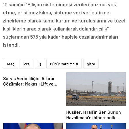
10 sanığın “Bilişim sistemindeki verileri bozma, yok
etme, erişilmez kılma, sisteme veri yerleştirme,
zincirleme olarak kamu kurum ve kuruluşlarını ve tüzel
kişiliklerin araç olarak kullanılarak dolandırıcılık”
suçlarından 575 yıla kadar hapisle cezalandırılmaları
istendi.
Araç
İcra
İş
Müdür Yardımcısı
Şifre
Servis Verimliliğini Artıran
Çözümler: Makaslı Lift ve
Tamirci Lifti Rehberi
Husiler: İsrail’in Ben Gurion
Havalimanı’nı hipersonik
füzeyle hedef aldık