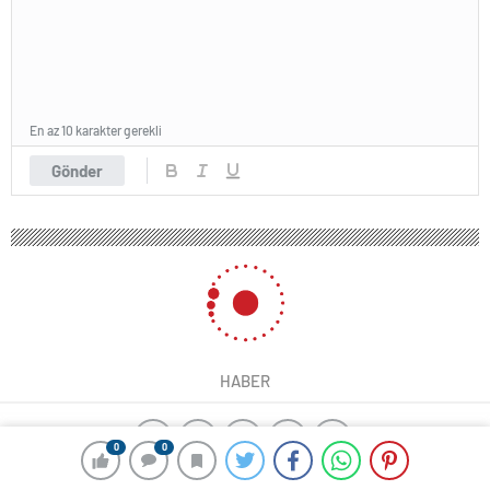
En az 10 karakter gerekli
Gönder
HABER
0
0
yangın algılama sistemleri