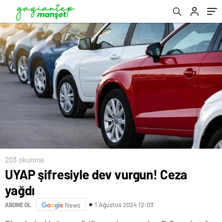
203 okunma
UYAP şifresiyle dev vurgun! Ceza
yağdı
1 Ağustos 2024 12:03
ABONE OL
News