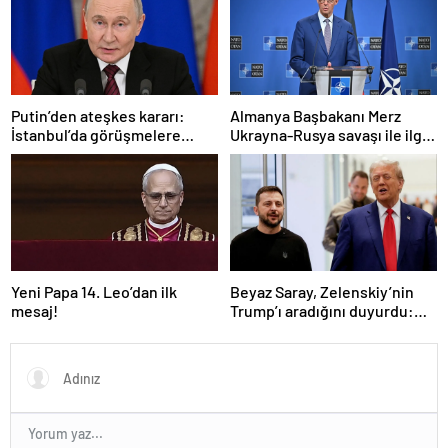
Putin’den ateşkes kararı:
Almanya Başbakanı Merz
İstanbul’da görüşmelere
Ukrayna-Rusya savaşı ile ilgili
başlamayı öneriyoruz
konuştu: “Top Moskova’nın
sahasında”
Yeni Papa 14. Leo’dan ilk
Beyaz Saray, Zelenskiy’nin
mesaj!
Trump’ı aradığını duyurdu:
“İyi ve verimli bir görüşme
oldu”