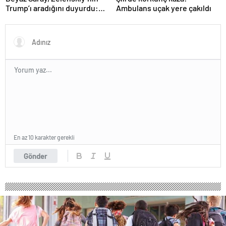
Trump’ı aradığını duyurdu:
Ambulans uçak yere çakıldı
“İyi ve verimli bir görüşme
oldu”
En az 10 karakter gerekli
Gönder