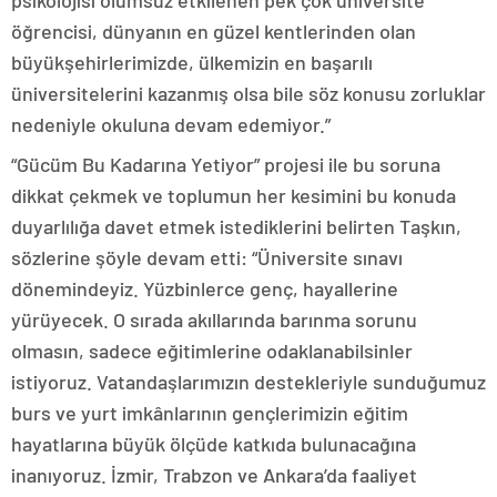
psikolojisi olumsuz etkilenen pek çok üniversite
öğrencisi, dünyanın en güzel kentlerinden olan
büyükşehirlerimizde, ülkemizin en başarılı
üniversitelerini kazanmış olsa bile söz konusu zorluklar
nedeniyle okuluna devam edemiyor.”
“Gücüm Bu Kadarına Yetiyor” projesi ile bu soruna
dikkat çekmek ve toplumun her kesimini bu konuda
duyarlılığa davet etmek istediklerini belirten Taşkın,
sözlerine şöyle devam etti: “Üniversite sınavı
dönemindeyiz. Yüzbinlerce genç, hayallerine
yürüyecek. O sırada akıllarında barınma sorunu
olmasın, sadece eğitimlerine odaklanabilsinler
istiyoruz. Vatandaşlarımızın destekleriyle sunduğumuz
burs ve yurt imkânlarının gençlerimizin eğitim
hayatlarına büyük ölçüde katkıda bulunacağına
inanıyoruz. İzmir, Trabzon ve Ankara’da faaliyet