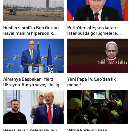
Husiler: İsrail’in Ben Gurion
Putin’den ateşkes kararı:
Havalimanı’nı hipersonik
İstanbul’da görüşmelere
füzeyle hedef aldık
başlamayı öneriyoruz
Almanya Başbakanı Merz
Yeni Papa 14. Leo’dan ilk
Ukrayna-Rusya savaşı ile ilgili
mesaj!
konuştu: “Top Moskova’nın
sahasında”
Beyaz Saray, Zelenskiy’nin
Şili’de korkunç kaza: