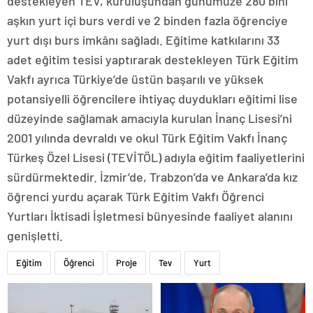
destekleyen TEV, kuruluşundan günümüze 280 bini
aşkın yurt içi burs verdi ve 2 binden fazla öğrenciye
yurt dışı burs imkânı sağladı. Eğitime katkılarını 33
adet eğitim tesisi yaptırarak destekleyen Türk Eğitim
Vakfı ayrıca Türkiye’de üstün başarılı ve yüksek
potansiyelli öğrencilere ihtiyaç duydukları eğitimi lise
düzeyinde sağlamak amacıyla kurulan İnanç Lisesi’ni
2001 yılında devraldı ve okul Türk Eğitim Vakfı İnanç
Türkeş Özel Lisesi (TEVİTÖL) adıyla eğitim faaliyetlerini
sürdürmektedir. İzmir’de, Trabzon’da ve Ankara’da kız
öğrenci yurdu açarak Türk Eğitim Vakfı Öğrenci
Yurtları İktisadi İşletmesi bünyesinde faaliyet alanını
genişletti.
Eğitim
Öğrenci
Proje
Tev
Yurt