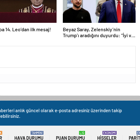
pa 14. Leo’dan ilk mesaj!
Beyaz Saray, Zelenskiy’nin
Trump’ı aradığını duyurdu: “İyi ve
verimli bir görüşme oldu”
berleri anlık güncel olarak e-posta adresiniz üzerinden takip
ebilirsiniz.
K
TAHMİNİ
LİG
EKONOMİ
E
R
HAVA DURUMU
PUAN DURUMU
HISSELER
PARI