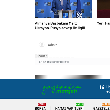
Almanya Başbakanı Merz
Yeni Pa
Ukrayna-Rusya savaşı ile ilgili
konuştu: “Top Moskova’nın
sahasında”
Gönder
En az 10 karakter gerekli
Ha
ed
CANLI
ANLIK
GÜNLÜ
BORSA
NAMAZ VAKITLERI
GAZETELE