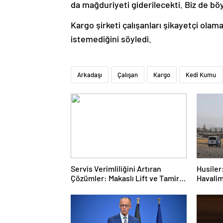
da mağduriyeti giderilecekti. Biz de b
Kargo şirketi çalışanları şikayetçi olam
istemediğini söyledi.
Arkadaşı
Çalışan
Kargo
Kedi Kumu
Servis Verimliliğini Artıran
Husiler:
Çözümler: Makaslı Lift ve Tamirci
Havalim
Lifti Rehberi
hedef a