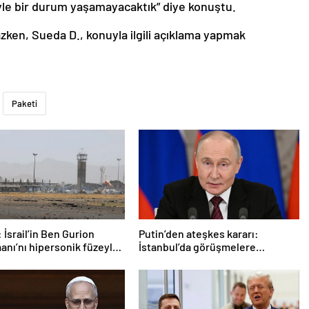
öyle bir durum yaşamayacaktık” diye konuştu.
azken, Sueda D., konuyla ilgili açıklama yapmak
Paketi
 İsrail’in Ben Gurion
Putin’den ateşkes kararı:
anı’nı hipersonik füzeyle
İstanbul’da görüşmelere
ldık
başlamayı öneriyoruz