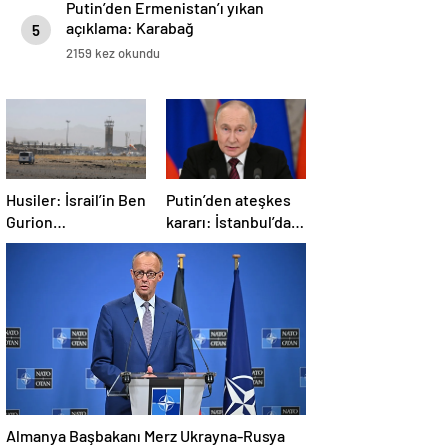
Putin’den Ermenistan’ı yıkan
açıklama: Karabağ
5
Azerbaycan’ın ayrılmaz bir
2159 kez okundu
parçasıdır!
Husiler: İsrail’in Ben
Putin’den ateşkes
Gurion
kararı: İstanbul’da
Havalimanı’nı
görüşmelere
hipersonik füzeyle
başlamayı
hedef aldık
öneriyoruz
Almanya Başbakanı Merz Ukrayna-Rusya