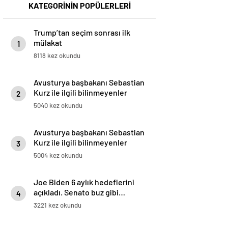
KATEGORİNİN POPÜLERLERİ
Trump’tan seçim sonrası ilk
mülakat
1
8118 kez okundu
Avusturya başbakanı Sebastian
Kurz ile ilgili bilinmeyenler
2
5040 kez okundu
Avusturya başbakanı Sebastian
Kurz ile ilgili bilinmeyenler
3
5004 kez okundu
Joe Biden 6 aylık hedeflerini
açıkladı. Senato buz gibi…
4
3221 kez okundu