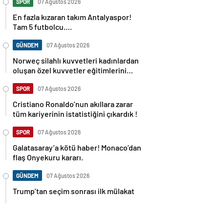
SPOR
07 Ağustos 2026
En fazla kızaran takım Antalyaspor!
Tam 5 futbolcu….
GÜNDEM
07 Ağustos 2026
Norweç silahlı kuvvetleri kadınlardan
oluşan özel kuvvetler eğitimlerini
başlattı.
SPOR
07 Ağustos 2026
Cristiano Ronaldo’nun akıllara zarar
tüm kariyerinin istatistiğini çıkardık !
SPOR
07 Ağustos 2026
Galatasaray’a kötü haber! Monaco’dan
flaş Onyekuru kararı.
GÜNDEM
07 Ağustos 2026
Trump’tan seçim sonrası ilk mülakat