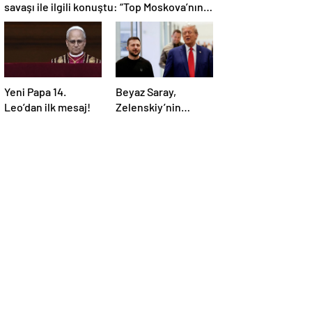
savaşı ile ilgili konuştu: “Top Moskova’nın
sahasında”
Yeni Papa 14.
Beyaz Saray,
Leo’dan ilk mesaj!
Zelenskiy’nin
Trump’ı aradığını
duyurdu: “İyi ve
verimli bir görüşme
oldu”