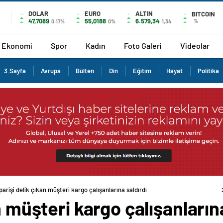
DOLAR
EURO
ALTIN
BITCOIN
47,7089
55,0188
6.579,34
%
0.17%
0%
1,34
Ekonomi
Spor
Kadın
Foto Galeri
Videolar
3.Sayfa
Avrupa
Bülten
Din
Eğitim
Hayat
Politika
parişi delik çıkan müşteri kargo çalışanlarına saldırdı
n müşteri kargo çalışanların