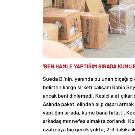
‘BEN HAMLE YAPTIĞIM SIRADA KUMU B
Sueda D.’nin, yanında bulunan bıçağı ç
belirten kargo şirketi çalışanı Rabia S
ancak beni dinlemedi. Kesici alet çıka
Aslında paketi elinden alıp dışarı atm
yaptığım sırada, kumu bana fırlattı. K
arkadaşımız nefes almakta zorlandı. Kor
uzatmaya hiç gerek yoktu. 2-3 dakikalık