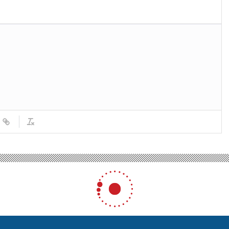
zaltında şiddet davasında polis memuruna hapis cezası
 davasında polis memuruna 