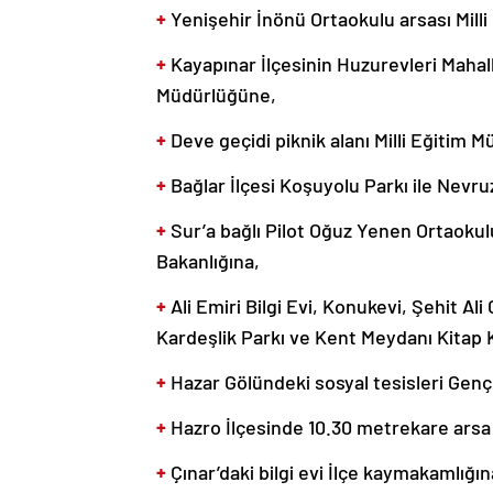
+
Yenişehir İnönü Ortaokulu arsası Mill
+
Kayapınar İlçesinin Huzurevleri Mahall
Müdürlüğüne,
+
Deve geçidi piknik alanı Milli Eğitim 
+
Bağlar İlçesi Koşuyolu Parkı ile Nevru
+
Sur’a bağlı Pilot Oğuz Yenen Ortaokulu
Bakanlığına,
+
Ali Emiri Bilgi Evi, Konukevi, Şehit A
Kardeşlik Parkı ve Kent Meydanı Kitap 
+
Hazar Gölündeki sosyal tesisleri Genç
+
Hazro İlçesinde 10.30 metrekare arsa
+
Çınar’daki bilgi evi İlçe kaymakamlığın