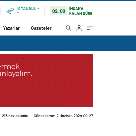
İMSAK'A
İSTANBUL
02:00
KALAN SÜRE
°
Yazarlar
Gazeteler