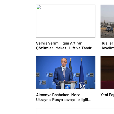
Servis Verimliliğini Artıran
Husiler:
Çözümler: Makaslı Lift ve Tamirci
Havalim
Lifti Rehberi
hedef a
Almanya Başbakanı Merz
Yeni Pa
Ukrayna-Rusya savaşı ile ilgili
konuştu: “Top Moskova’nın
sahasında”