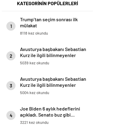
KATEGORİNİN POPÜLERLERİ
Trump’tan seçim sonrası ilk
mülakat
1
8118 kez okundu
Avusturya başbakanı Sebastian
Kurz ile ilgili bilinmeyenler
2
5039 kez okundu
Avusturya başbakanı Sebastian
Kurz ile ilgili bilinmeyenler
3
5004 kez okundu
Joe Biden 6 aylık hedeflerini
açıkladı. Senato buz gibi…
4
3221 kez okundu