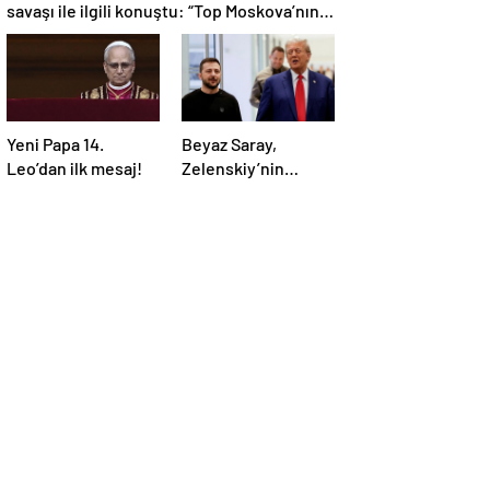
savaşı ile ilgili konuştu: “Top Moskova’nın
sahasında”
Yeni Papa 14.
Beyaz Saray,
Leo’dan ilk mesaj!
Zelenskiy’nin
Trump’ı aradığını
duyurdu: “İyi ve
verimli bir görüşme
oldu”