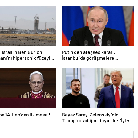
 İsrail’in Ben Gurion
Putin’den ateşkes kararı:
anı’nı hipersonik füzeyle
İstanbul’da görüşmelere
ldık
başlamayı öneriyoruz
pa 14. Leo’dan ilk mesaj!
Beyaz Saray, Zelenskiy’nin
Trump’ı aradığını duyurdu: “İyi ve
verimli bir görüşme oldu”