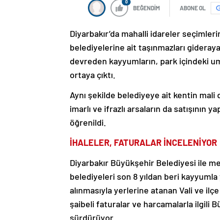
0
BEĞENDİM
ABONE OL
Diyarbakır’da mahalli idareler seçimleri
belediyelerine ait taşınmazları gideray
devreden kayyumların, park içindeki umu
ortaya çıktı.
Aynı şekilde belediyeye ait kentin mali
imarlı ve ifrazlı arsaların da satışının y
öğrenildi.
İHALELER, FATURALAR İNCELENİYOR
Diyarbakır Büyükşehir Belediyesi ile me
belediyeleri son 8 yıldan beri kayyumla
alınmasıyla yerlerine atanan Vali ve ilç
şaibeli faturalar ve harcamalarla ilgili
sürdürüyor.