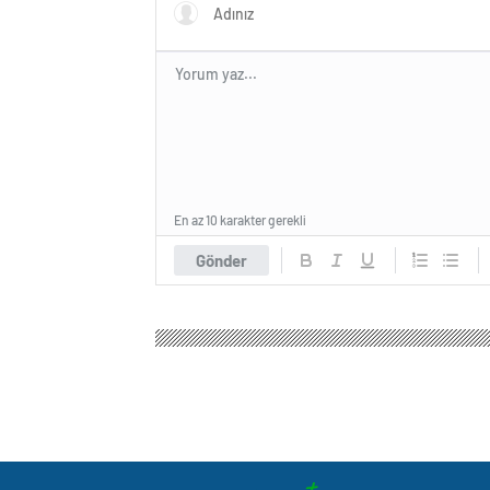
En az 10 karakter gerekli
Gönder
Gaziantep Haber Manşet
Gündem
3.Sayfa
Gö
Gözaltında şiddet