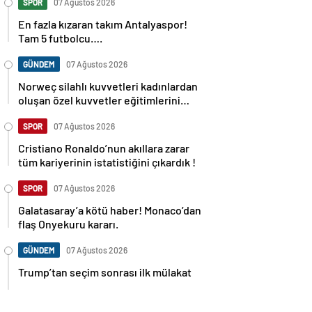
SPOR
07 Ağustos 2026
En fazla kızaran takım Antalyaspor!
Tam 5 futbolcu….
GÜNDEM
07 Ağustos 2026
Norweç silahlı kuvvetleri kadınlardan
oluşan özel kuvvetler eğitimlerini
başlattı.
SPOR
07 Ağustos 2026
Cristiano Ronaldo’nun akıllara zarar
tüm kariyerinin istatistiğini çıkardık !
SPOR
07 Ağustos 2026
Galatasaray’a kötü haber! Monaco’dan
flaş Onyekuru kararı.
GÜNDEM
07 Ağustos 2026
Trump’tan seçim sonrası ilk mülakat