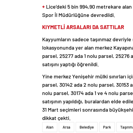
+
Lice’deki 5 bin 994,90 metrekare alan 
Spor İl Müdürlüğüne devredildi.
KIYMETLİ ARSALARI DA SATTILAR
Kayyumların sadece taşınmaz devriyle s
lokasyonunda yer alan merkez Kayapınar
parsel, 25277 ada 1 nolu parsel, 25276 a
satışını yaptığı öğrenildi.
Yine merkez Yenişehir mülki sınırları iç
parsel, 30142 ada 2 nolu parsel, 30153 a
nolu parsel, 30174 ada 1 ve 4 nolu pars
satışının yapıldığı, buralardan elde edi
31 Mart seçimleri sonrasında büyükşehi
dikkat çekti.
Alan
Arsa
Belediye
Park
Taşınm