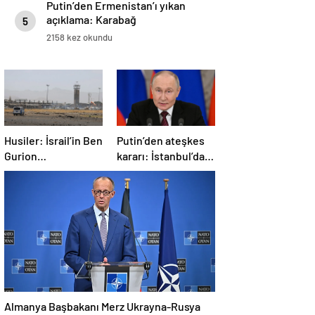
Putin’den Ermenistan’ı yıkan
açıklama: Karabağ
5
Azerbaycan’ın ayrılmaz bir
2158 kez okundu
parçasıdır!
Husiler: İsrail’in Ben
Putin’den ateşkes
Gurion
kararı: İstanbul’da
Havalimanı’nı
görüşmelere
hipersonik füzeyle
başlamayı
hedef aldık
öneriyoruz
Almanya Başbakanı Merz Ukrayna-Rusya