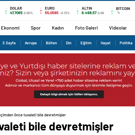
DOLAR
EURO
ALTIN
BITCOIN
47,7065
55,0585
6.498,57
%
0.05%
-0.13%
0,09
Ekonomi
Spor
Kadın
Foto Galeri
Videolar
3.Sayfa
Avrupa
Bülten
Din
Eğitim
Hayat
Politika
çimden önce tuvaleti bile devretmişler
aleti bile devretmişler