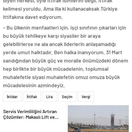
diyen herkesi, öyle ittifak isimlerini değil, ittifak
kelimesi yoruldu. Ama illa ki kullanacaksak Türkiye
ittifakına davet ediyorum.
– Bu ülkenin menfaatleri için, işçi sınıfının çıkarları için
bu büyük tehlikeye karşı siyasiler bir araya
gelebilirlerse ne ala ancak liderlerin anlaşamadığı
yerde umut halktadır. Ben halka inanıyorum. 31 Mart
sandığından büyük güç ve moralle önümüzdeki dönem
hep birlikte bir büyük mücadelenin, toplumsal
muhalefetle siyasi muhalefetin omuz omuza büyük
mücadelesinin azmindeyiz.
İktidar
İttifak
Lira
Seçim
Vergi
Servis Verimliliğini Artıran
Çözümler: Makaslı Lift ve
Tamirci Lifti Rehberi