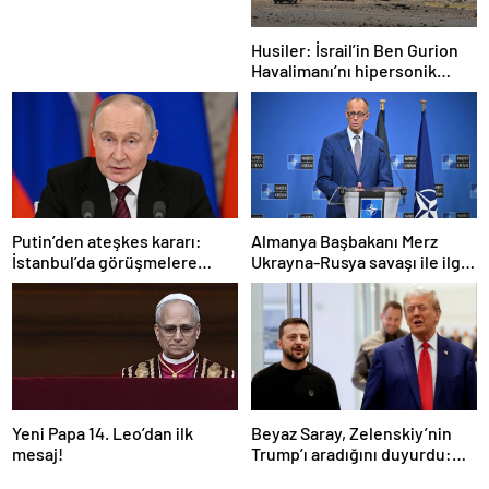
Husiler: İsrail’in Ben Gurion
Havalimanı’nı hipersonik
füzeyle hedef aldık
Putin’den ateşkes kararı:
Almanya Başbakanı Merz
İstanbul’da görüşmelere
Ukrayna-Rusya savaşı ile ilgili
başlamayı öneriyoruz
konuştu: “Top Moskova’nın
sahasında”
Yeni Papa 14. Leo’dan ilk
Beyaz Saray, Zelenskiy’nin
mesaj!
Trump’ı aradığını duyurdu:
“İyi ve verimli bir görüşme