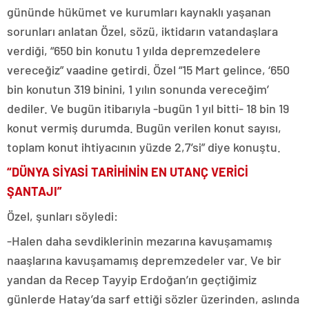
gününde hükümet ve kurumları kaynaklı yaşanan
sorunları anlatan Özel, sözü, iktidarın vatandaşlara
verdiği, “650 bin konutu 1 yılda depremzedelere
vereceğiz” vaadine getirdi. Özel “15 Mart gelince, ‘650
bin konutun 319 binini, 1 yılın sonunda vereceğim’
dediler. Ve bugün itibarıyla -bugün 1 yıl bitti- 18 bin 19
konut vermiş durumda. Bugün verilen konut sayısı,
toplam konut ihtiyacının yüzde 2,7’si” diye konuştu.
“DÜNYA SİYASİ TARİHİNİN EN UTANÇ VERİCİ
ŞANTAJI”
Özel, şunları söyledi:
-Halen daha sevdiklerinin mezarına kavuşamamış
naaşlarına kavuşamamış depremzedeler var. Ve bir
yandan da Recep Tayyip Erdoğan’ın geçtiğimiz
günlerde Hatay’da sarf ettiği sözler üzerinden, aslında