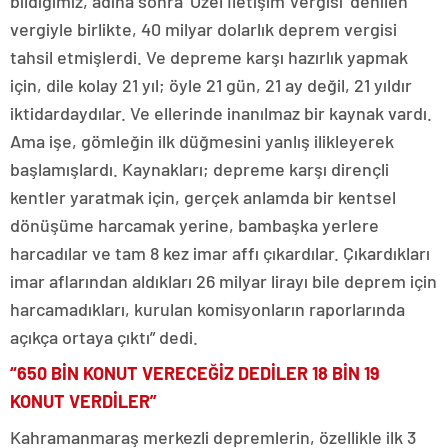
bildiğimiz, adına sonra ‘Özel İletişim Vergisi’ denilen
vergiyle birlikte, 40 milyar dolarlık deprem vergisi
tahsil etmişlerdi. Ve depreme karşı hazırlık yapmak
için, dile kolay 21 yıl; öyle 21 gün, 21 ay değil, 21 yıldır
iktidardaydılar. Ve ellerinde inanılmaz bir kaynak vardı.
Ama işe, gömleğin ilk düğmesini yanlış ilikleyerek
başlamışlardı. Kaynakları; depreme karşı dirençli
kentler yaratmak için, gerçek anlamda bir kentsel
dönüşüme harcamak yerine, bambaşka yerlere
harcadılar ve tam 8 kez imar affı çıkardılar. Çıkardıkları
imar aflarından aldıkları 26 milyar lirayı bile deprem için
harcamadıkları, kurulan komisyonların raporlarında
açıkça ortaya çıktı” dedi.
“650 BİN KONUT VERECEĞİZ DEDİLER 18 BİN 19
KONUT VERDİLER”
Kahramanmaraş merkezli depremlerin, özellikle ilk 3