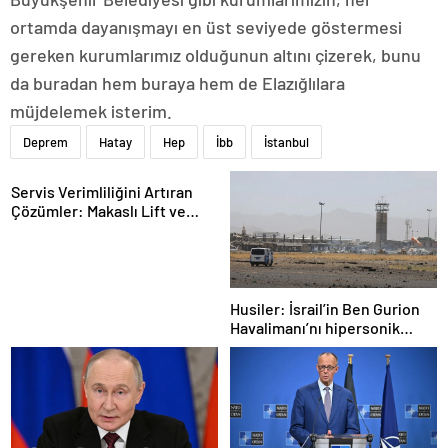
ortamda dayanışmayı en üst seviyede göstermesi
gereken kurumlarımız olduğunun altını çizerek, bunu
da buradan hem buraya hem de Elazığlılara
müjdelemek isterim.
Deprem
Hatay
Hep
İbb
İstanbul
Servis Verimliliğini Artıran
Çözümler: Makaslı Lift ve
Tamirci Lifti Rehberi
Husiler: İsrail’in Ben Gurion
Havalimanı’nı hipersonik
füzeyle hedef aldık