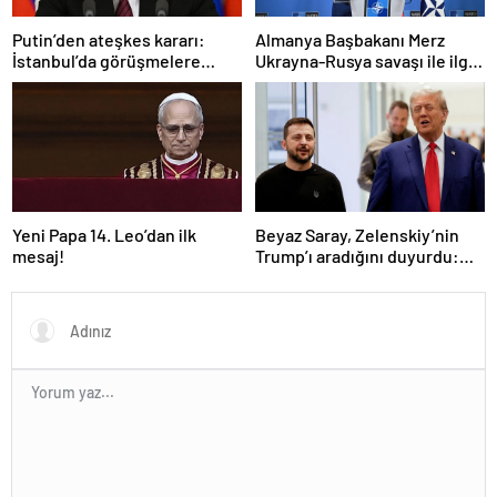
Putin’den ateşkes kararı:
Almanya Başbakanı Merz
İstanbul’da görüşmelere
Ukrayna-Rusya savaşı ile ilgili
başlamayı öneriyoruz
konuştu: “Top Moskova’nın
sahasında”
Yeni Papa 14. Leo’dan ilk
Beyaz Saray, Zelenskiy’nin
mesaj!
Trump’ı aradığını duyurdu:
“İyi ve verimli bir görüşme
oldu”