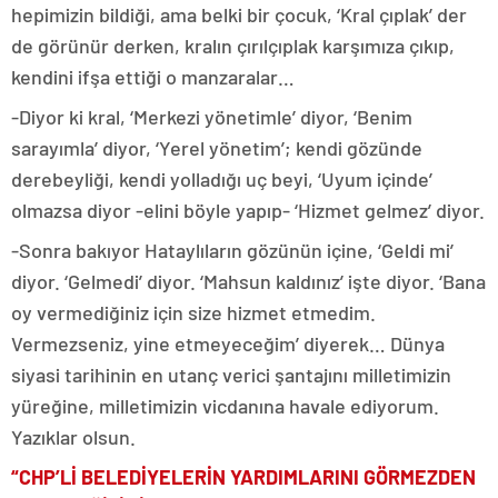
hepimizin bildiği, ama belki bir çocuk, ‘Kral çıplak’ der
de görünür derken, kralın çırılçıplak karşımıza çıkıp,
kendini ifşa ettiği o manzaralar…
-Diyor ki kral, ‘Merkezi yönetimle’ diyor, ‘Benim
sarayımla’ diyor, ‘Yerel yönetim’; kendi gözünde
derebeyliği, kendi yolladığı uç beyi, ‘Uyum içinde’
olmazsa diyor -elini böyle yapıp- ‘Hizmet gelmez’ diyor.
-Sonra bakıyor Hataylıların gözünün içine, ‘Geldi mi’
diyor. ‘Gelmedi’ diyor. ‘Mahsun kaldınız’ işte diyor. ‘Bana
oy vermediğiniz için size hizmet etmedim.
Vermezseniz, yine etmeyeceğim’ diyerek… Dünya
siyasi tarihinin en utanç verici şantajını milletimizin
yüreğine, milletimizin vicdanına havale ediyorum.
Yazıklar olsun.
“CHP’Lİ BELEDİYELERİN YARDIMLARINI GÖRMEZDEN