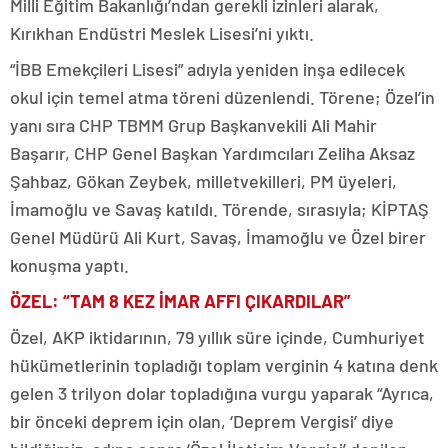
Milli Eğitim Bakanlığı’ndan gerekli izinleri alarak,
Kırıkhan Endüstri Meslek Lisesi’ni yıktı.
“İBB Emekçileri Lisesi” adıyla yeniden inşa edilecek
okul için temel atma töreni düzenlendi. Törene; Özel’in
yanı sıra CHP TBMM Grup Başkanvekili Ali Mahir
Başarır, CHP Genel Başkan Yardımcıları Zeliha Aksaz
Şahbaz, Gökan Zeybek, milletvekilleri, PM üyeleri,
İmamoğlu ve Savaş katıldı. Törende, sırasıyla; KİPTAŞ
Genel Müdürü Ali Kurt, Savaş, İmamoğlu ve Özel birer
konuşma yaptı.
ÖZEL: “TAM 8 KEZ İMAR AFFI ÇIKARDILAR”
Özel, AKP iktidarının, 79 yıllık süre içinde, Cumhuriyet
hükümetlerinin topladığı toplam verginin 4 katına denk
gelen 3 trilyon dolar topladığına vurgu yaparak “Ayrıca,
bir önceki deprem için olan, ‘Deprem Vergisi’ diye