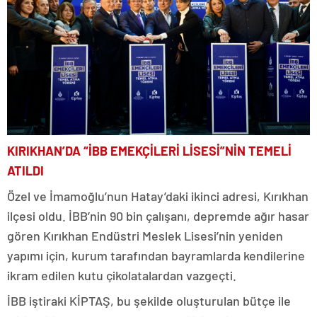
KIRIKHAN’DA “İBB EMEKÇİLERİ LİSESİ”NİN TEMELİ
ATILDI
Özel ve İmamoğlu’nun Hatay’daki ikinci adresi, Kırıkhan
ilçesi oldu. İBB’nin 90 bin çalışanı, depremde ağır hasar
gören Kırıkhan Endüstri Meslek Lisesi’nin yeniden
yapımı için, kurum tarafından bayramlarda kendilerine
ikram edilen kutu çikolatalardan vazgeçti.
İBB iştiraki KİPTAŞ, bu şekilde oluşturulan bütçe ile