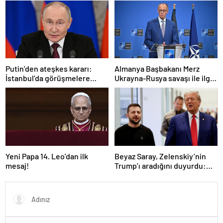
füzeyle hedef aldık
Putin’den ateşkes kararı:
Almanya Başbakanı Merz
İstanbul’da görüşmelere
Ukrayna-Rusya savaşı ile ilgili
başlamayı öneriyoruz
konuştu: “Top Moskova’nın
sahasında”
Yeni Papa 14. Leo’dan ilk
Beyaz Saray, Zelenskiy’nin
mesaj!
Trump’ı aradığını duyurdu:
“İyi ve verimli bir görüşme
oldu”