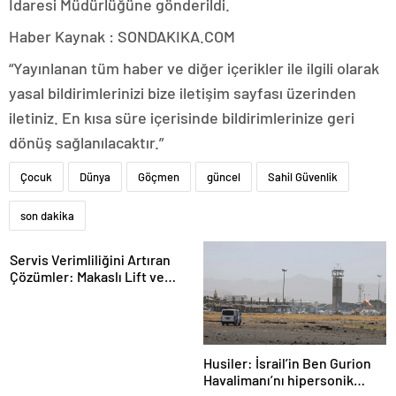
İdaresi Müdürlüğüne gönderildi.
Haber Kaynak : SONDAKIKA.COM
“Yayınlanan tüm haber ve diğer içerikler ile ilgili olarak
yasal bildirimlerinizi bize iletişim sayfası üzerinden
iletiniz. En kısa süre içerisinde bildirimlerinize geri
dönüş sağlanılacaktır.”
Çocuk
Dünya
Göçmen
güncel
Sahil Güvenlik
son dakika
Servis Verimliliğini Artıran
Çözümler: Makaslı Lift ve
Tamirci Lifti Rehberi
Husiler: İsrail’in Ben Gurion
Havalimanı’nı hipersonik