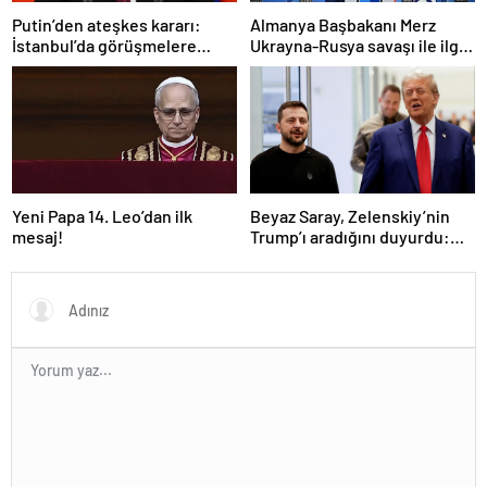
Putin’den ateşkes kararı:
Almanya Başbakanı Merz
İstanbul’da görüşmelere
Ukrayna-Rusya savaşı ile ilgili
başlamayı öneriyoruz
konuştu: “Top Moskova’nın
sahasında”
Yeni Papa 14. Leo’dan ilk
Beyaz Saray, Zelenskiy’nin
mesaj!
Trump’ı aradığını duyurdu:
“İyi ve verimli bir görüşme
oldu”