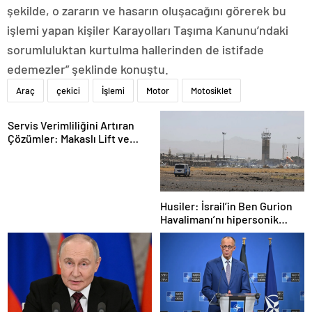
şekilde, o zararın ve hasarın oluşacağını görerek bu
işlemi yapan kişiler Karayolları Taşıma Kanunu’ndaki
sorumluluktan kurtulma hallerinden de istifade
edemezler” şeklinde konuştu.
Araç
çekici
İşlemi
Motor
Motosiklet
Servis Verimliliğini Artıran
Çözümler: Makaslı Lift ve
Tamirci Lifti Rehberi
Husiler: İsrail’in Ben Gurion
Havalimanı’nı hipersonik
füzeyle hedef aldık