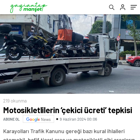
219 okunma
Motosikletlilerin ‘çekici ücreti’ tepkisi
9 Haziran 2024 00:06
ABONE OL
News
Karayolları Trafik Kanunu gereği bazı kural ihlalleri
otomobil, hafif ticari araç ve motosikletli gibi araçların