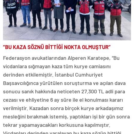
“BU KAZA SÖZNÜ BİTTİĞİ NOKTA OLMUŞTUR”
Federasyon avukatlarından Alperen Karatepe, “Bu
vicdanlara sığmayan kaza tüm kurye camiasını
derinden etkilemiştir. İstanbul Cumhuriyet
Başsavcılığınca yürütülen soruşturma ve açılan dava
sonucu sanık hakkında neticeten 27.300 TL adli para
cezası ve ehliyetine 6 ay süre ile el konulması kararı
verilmiştir. Kazadan sonra birçok kurye arkadaşımız
mesleğini bırakmak istemiş, yaptıkları işi bir gün sonra
tekrar yapamayacakları korkusuna kapılmıştır.
Vicdanları derinden yaralayan bu kaza sözün bittiği