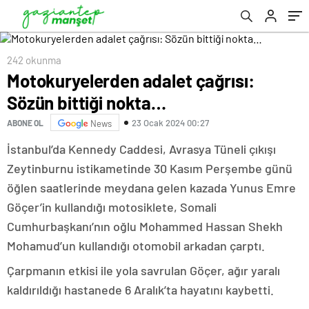
242 okunma
Motokuryelerden adalet çağrısı:
Sözün bittiği nokta…
23 Ocak 2024 00:27
ABONE OL
News
İstanbul’da Kennedy Caddesi, Avrasya Tüneli çıkışı
Zeytinburnu istikametinde 30 Kasım Perşembe günü
öğlen saatlerinde meydana gelen kazada Yunus Emre
Göçer’in kullandığı motosiklete, Somali
Cumhurbaşkanı’nın oğlu Mohammed Hassan Shekh
Mohamud’un kullandığı otomobil arkadan çarptı.
Çarpmanın etkisi ile yola savrulan Göçer, ağır yaralı
kaldırıldığı hastanede 6 Aralık’ta hayatını kaybetti.