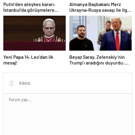
Putin’den ateşkes kararı:
Almanya Başbakanı Merz
İstanbul’da görüşmelere
Ukrayna-Rusya savaşı ile ilgili
başlamayı öneriyoruz
konuştu: “Top Moskova’nın
sahasında”
Yeni Papa 14. Leo’dan ilk
Beyaz Saray, Zelenskiy’nin
mesaj!
Trump’ı aradığını duyurdu:
“İyi ve verimli bir görüşme
oldu”