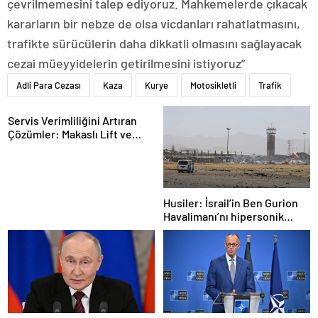
çevrilmemesini talep ediyoruz. Mahkemelerde çıkacak
kararların bir nebze de olsa vicdanları rahatlatmasını,
trafikte sürücülerin daha dikkatli olmasını sağlayacak
cezai müeyyidelerin getirilmesini istiyoruz”
Adli Para Cezası
Kaza
Kurye
Motosikletli
Trafik
Servis Verimliliğini Artıran
Çözümler: Makaslı Lift ve
Tamirci Lifti Rehberi
Husiler: İsrail’in Ben Gurion
Havalimanı’nı hipersonik
füzeyle hedef aldık