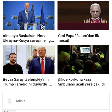
füzeyle hedef aldık
başlamayı öneriyoruz
Almanya Başbakanı Merz
Yeni Papa 14. Leo’dan ilk
Ukrayna-Rusya savaşı ile ilgili
mesaj!
konuştu: “Top Moskova’nın
sahasında”
Beyaz Saray, Zelenskiy’nin
Şili’de korkunç kaza:
Trump’ı aradığını duyurdu:
Ambulans uçak yere çakıldı
“İyi ve verimli bir görüşme
oldu”