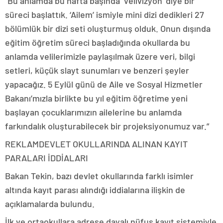
“Bu anlamda bu hafta başında ‘Velivizyon’ diye bir
süreci başlattık. ‘Ailem’ ismiyle mini dizi dedikleri 27
bölümlük bir dizi seti oluşturmuş olduk. Onun dışında
eğitim öğretim süreci başladığında okullarda bu
anlamda velilerimizle paylaşılmak üzere veri, bilgi
setleri, küçük slayt sunumları ve benzeri şeyler
yapacağız. 5 Eylül günü de Aile ve Sosyal Hizmetler
Bakanı’mızla birlikte bu yıl eğitim öğretime yeni
başlayan çocuklarımızın ailelerine bu anlamda
farkındalık oluşturabilecek bir projeksiyonumuz var.”
REKLAM
DEVLET OKULLARINDA ALINAN KAYIT
PARALARI İDDİALARI
Bakan Tekin, bazı devlet okullarında farklı isimler
altında kayıt parası alındığı iddialarına ilişkin de
açıklamalarda bulundu.
İlk ve ortaokullara adrese dayalı nüfus kayıt sistemiyle