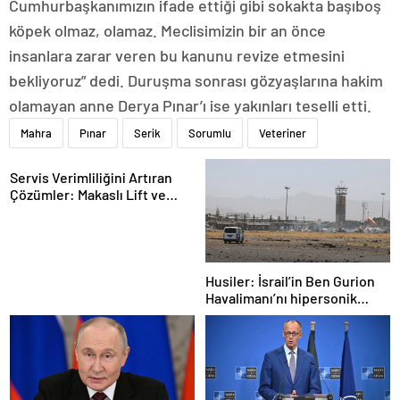
Cumhurbaşkanımızın ifade ettiği gibi sokakta başıboş
köpek olmaz, olamaz. Meclisimizin bir an önce
insanlara zarar veren bu kanunu revize etmesini
bekliyoruz” dedi. Duruşma sonrası gözyaşlarına hakim
olamayan anne Derya Pınar’ı ise yakınları teselli etti.
Mahra
Pınar
Serik
Sorumlu
Veteriner
Servis Verimliliğini Artıran
Çözümler: Makaslı Lift ve
Tamirci Lifti Rehberi
Husiler: İsrail’in Ben Gurion
Havalimanı’nı hipersonik
füzeyle hedef aldık