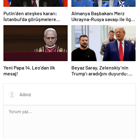
Putin’den ateşkes kararı:
Almanya Başbakanı Merz
İstanbul’da görüşmelere
Ukrayna-Rusya savaşı ile ilgili
başlamayı öneriyoruz
konuştu: “Top Moskova’nın
sahasında”
Yeni Papa 14. Leo’dan ilk
Beyaz Saray, Zelenskiy’nin
mesaj!
Trump’ı aradığını duyurdu:
“İyi ve verimli bir görüşme
oldu”