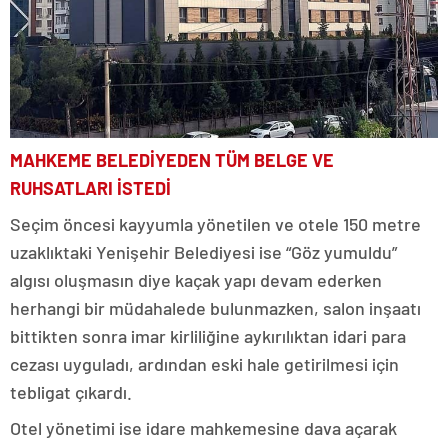
MAHKEME BELEDİYEDEN TÜM BELGE VE
RUHSATLARI İSTEDİ
Seçim öncesi kayyumla yönetilen ve otele 150 metre
uzaklıktaki Yenişehir Belediyesi ise “Göz yumuldu”
algısı oluşmasın diye kaçak yapı devam ederken
herhangi bir müdahalede bulunmazken, salon inşaatı
bittikten sonra imar kirliliğine aykırılıktan idari para
cezası uyguladı, ardından eski hale getirilmesi için
tebligat çıkardı.
Otel yönetimi ise idare mahkemesine dava açarak