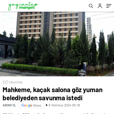
227 okunma
Mahkeme, kaçak salona göz yuman
belediyeden savunma istedi
8 Temmuz 2024 00:18
ABONE OL
News