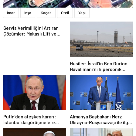
İmar
İnşa
Kaçak
Oteli
Yapı
Servis Verimliliğini Artıran
Çözümler: Makaslı Lift ve
Tamirci Lifti Rehberi
Husiler: İsrail’in Ben Gurion
Havalimanı’nı hipersonik
füzeyle hedef aldık
Putin’den ateşkes kararı:
Almanya Başbakanı Merz
İstanbul’da görüşmelere
Ukrayna-Rusya savaşı ile ilgili
başlamayı öneriyoruz
konuştu: “Top Moskova’nın
sahasında”