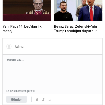
Yeni Papa 14. Leo’dan ilk
Beyaz Saray, Zelenskiy’nin
mesaj!
Trump’ı aradığını duyurdu:
“İyi ve verimli bir görüşme
oldu”
En az 10 karakter gerekli
Gönder