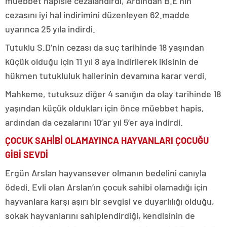
müebbet hapisle cezalandırdı, Ardından B.E’nin
cezasını iyi hal indirimini düzenleyen 62.madde
uyarınca 25 yıla indirdi.
Tutuklu S.D’nin cezası da suç tarihinde 18 yaşından
küçük olduğu için 11 yıl 8 aya indirilerek ikisinin de
hükmen tutukluluk hallerinin devamına karar verdi.
Mahkeme, tutuksuz diğer 4 sanığın da olay tarihinde 18
yaşından küçük oldukları için önce müebbet hapis,
ardından da cezalarını 10’ar yıl 5’er aya indirdi.
ÇOCUK SAHİBİ OLAMAYINCA HAYVANLARI ÇOCUĞU
GİBİ SEVDİ
Ergün Arslan hayvansever olmanın bedelini canıyla
ödedi. Evli olan Arslan’ın çocuk sahibi olamadığı için
hayvanlara karşı aşırı bir sevgisi ve duyarlılığı olduğu,
sokak hayvanlarını sahiplendirdiği, kendisinin de