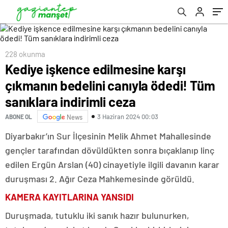
indirimli ceza
228 okunma
Kediye işkence edilmesine karşı
çıkmanın bedelini canıyla ödedi! Tüm
sanıklara indirimli ceza
3 Haziran 2024 00:03
ABONE OL
News
Diyarbakır’ın Sur İlçesinin Melik Ahmet Mahallesinde
gençler tarafından dövüldükten sonra bıçaklanıp linç
edilen Ergün Arslan (40) cinayetiyle ilgili davanın karar
duruşması 2. Ağır Ceza Mahkemesinde görüldü.
KAMERA KAYITLARINA YANSIDI
Duruşmada, tutuklu iki sanık hazır bulunurken,