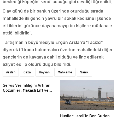
beslediği köpeğini kendi çocuğu gibi sevdiği öğrenildi.
Olay günü de bir bankın üzerinde oturduğu sırada
mahallede iki gencin yavru bir sokak kedisine işkence
ettiklerini görünce dayanamayıp bu kişilere müdahale
ettiği bildirildi.
Tartışmanın büyümesiyle Ergün Arslan’a “Tacizci”
diyerek iftirada bulunmaları üzerine mahalledeki diğer
gençlerin de kavgaya dahil olduğu ve linç edilerek
eziyet edilip öldürüldüğü bildirildi.
Arslan
Ceza
Hayvan
Mahkeme
Sanık
Servis Verimliliğini Artıran
Çözümler: Makaslı Lift ve
Tamirci Lifti Rehberi
Husiler: İsrail’in Ben Gurion