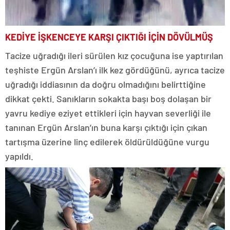
KEDİYE İŞKENCEYE KARŞI ÇIKTIĞI İÇİN DÖVÜLMÜŞ
Tacize uğradığı ileri sürülen kız çocuğuna ise yaptırılan
teşhiste Ergün Arslan’ı ilk kez gördüğünü, ayrıca tacize
uğradığı iddiasının da doğru olmadığını belirttiğine
dikkat çekti. Sanıkların sokakta başı boş dolaşan bir
yavru kediye eziyet ettikleri için hayvan severliği ile
tanınan Ergün Arslan’ın buna karşı çıktığı için çıkan
tartışma üzerine linç edilerek öldürüldüğüne vurgu
yapıldı.