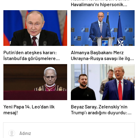
Havalimanı’nı hipersonik
füzeyle hedef aldık
Putin’den ateşkes kararı:
Almanya Başbakanı Merz
İstanbul’da görüşmelere
Ukrayna-Rusya savaşı ile ilgili
başlamayı öneriyoruz
konuştu: “Top Moskova’nın
sahasında”
Yeni Papa 14. Leo’dan ilk
Beyaz Saray, Zelenskiy’nin
mesaj!
Trump’ı aradığını duyurdu:
“İyi ve verimli bir görüşme
oldu”