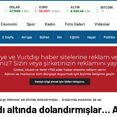
DOLAR
EURO
ALTIN
BITCOIN
47,7038
55,0311
6.530,46
%
0.16%
-0.02%
0,58
Ekonomi
Spor
Kadın
Foto Galeri
Videolar
3.Sayfa
Avrupa
Bülten
Din
Eğitim
Hayat
Politika
argo ödemesi’ adı altında dolandırmışlar… Aralarında avukatlar da var
ı altında dolandırmışlar… 