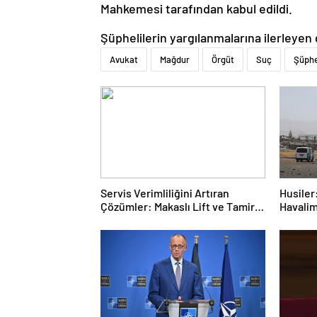
Mahkemesi tarafından kabul edildi.
Şüphelilerin yargılanmalarına ilerleyen
Avukat
Mağdur
Örgüt
Suç
Şüphe
Servis Verimliliğini Artıran
Husiler:
Çözümler: Makaslı Lift ve Tamirci
Havalim
Lifti Rehberi
hedef a