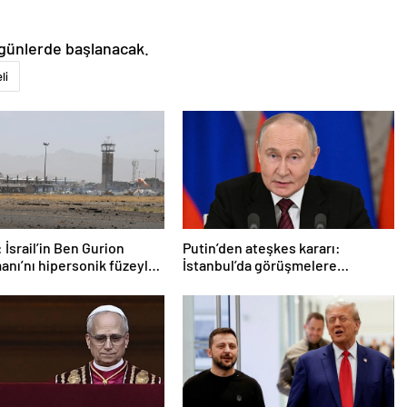
 günlerde başlanacak.
li
 İsrail’in Ben Gurion
Putin’den ateşkes kararı:
anı’nı hipersonik füzeyle
İstanbul’da görüşmelere
ldık
başlamayı öneriyoruz