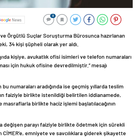
0
News
r ve Örgütlü Suçlar Soruşturma Bürosunca hazırlanan
, 34 kişi şüpheli olarak yer aldı.
da kişiye, avukatlık ofisi isimleri ve telefon numaraları
ılması için hukuk ofisine devredilmiştir.” mesajı
 bu numaraları aradığında ise geçmiş yıllarda teslim
n faiziyle birlikte istenildiği belirtilen iddianamede,
masraflarla birlikte haciz işlemi başlatılacağının
a değişen parayı faiziyle birlikte ödetmek için sürekli
ın CİMER’e, emniyete ve savcılıklara giderek şikayette