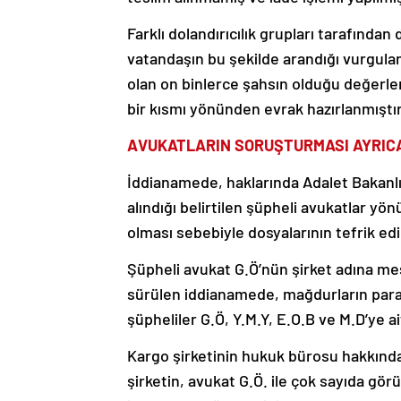
Farklı dolandırıcılık grupları tarafından 
vatandaşın bu şekilde arandığı vurgu
olan on binlerce şahsın olduğu değerle
bir kısmı yönünden evrak hazırlanmıştır.
AVUKATLARIN SORUŞTURMASI AYRIC
İddianamede, haklarında Adalet Bakanl
alındığı belirtilen şüpheli avukatlar y
olması sebebiyle dosyalarının tefrik edi
Şüpheli avukat G.Ö’nün şirket adına me
sürülen iddianamede, mağdurların para 
şüpheliler G.Ö, Y.M.Y, E.O.B ve M.D’ye a
Kargo şirketinin hukuk bürosu hakkında
şirketin, avukat G.Ö. ile çok sayıda gör