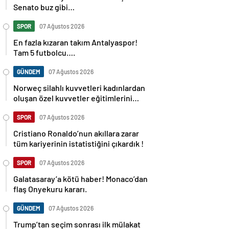
Senato buz gibi…
SPOR
07 Ağustos 2026
En fazla kızaran takım Antalyaspor!
Tam 5 futbolcu….
GÜNDEM
07 Ağustos 2026
Norweç silahlı kuvvetleri kadınlardan
oluşan özel kuvvetler eğitimlerini
başlattı.
SPOR
07 Ağustos 2026
Cristiano Ronaldo’nun akıllara zarar
tüm kariyerinin istatistiğini çıkardık !
SPOR
07 Ağustos 2026
Galatasaray’a kötü haber! Monaco’dan
flaş Onyekuru kararı.
GÜNDEM
07 Ağustos 2026
Trump’tan seçim sonrası ilk mülakat