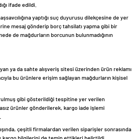
ğı ifade edildi.
aşsavcılığına yaptığı suç duyurusu dilekçesine de yer
rine mesaj gönderip borç tahsilatı yapma gibi bir
lemede de mağdurların borcunun bulunmadığının
yan ya da sahte alışveriş sitesi üzerinden ürün reklamı
cıyla bu ürünlere erişim sağlayan mağdurların kişisel
lmuş gibi gösterildiği tespitine yer verilen
asız ürünler gönderilerek, kargo iade işlemi
i.
ında, çeşitli firmalardan verilen siparişler sonrasında
kargo bilgilerini de temin ettikleri belirtildi.