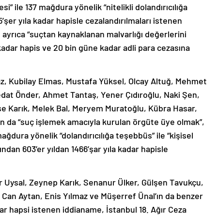
si” ile 137 mağdura yönelik “nitelikli dolandırıcılığa
’şer yıla kadar hapisle cezalandırılmaları istenen
ayrıca “suçtan kaynaklanan malvarlığı değerlerini
 kadar hapis ve 20 bin güne kadar adli para cezasına
z, Kubilay Elmas, Mustafa Yüksel, Olcay Altuğ, Mehmet
at Önder, Ahmet Tantaş, Yener Çıdıroğlu, Naki Şen,
şe Karık, Melek Bal, Meryem Muratoğlu, Kübra Hasar,
n da “suç işlemek amacıyla kurulan örgüte üye olmak”,
mağdura yönelik “dolandırıcılığa teşebbüs” ile “kişisel
ndan 603’er yıldan 1466’şar yıla kadar hapisle
r Uysal, Zeynep Karık, Senanur Ülker, Gülşen Tavukçu,
 Can Aytan, Enis Yılmaz ve Müşerref Ünal’ın da benzer
dar hapsi istenen iddianame, İstanbul 18. Ağır Ceza