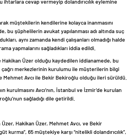
 ihtarlara cevap vermeyip dolandırıcılık eylemine
arak müştekilerin kendilerine kolayca inanmasını
e, bu şüphelilerin avukat yapılanması adı altında suç
ukları, aynı zamanda kendi çalışanları olmadığı halde
rama yapmalarını sağladıkları iddia edildi.
e Hakikan Üzer olduğu kaydedilen iddianamede, bu
 çağrı merkezlerinin kurulumu ile müşterilerin bilgi
se Mehmet Avcı ile Bekir Bekiroğlu olduğu ileri sürüldü.
n kurulmasını Avcı’nın, İstanbul ve İzmir’de kurulan
oğlu’nun sağladığı dile getirildi.
n Üzer, Hakikan Üzer, Mehmet Avcı, ve Bekir
t kurma”, 65 müştekiye karşı “nitelikli dolandırıcılık”,