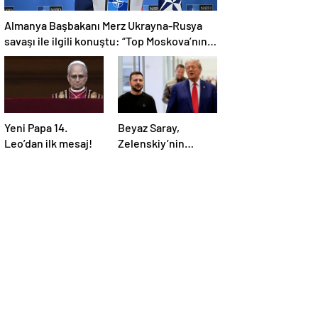
Almanya Başbakanı Merz Ukrayna-Rusya
savaşı ile ilgili konuştu: “Top Moskova’nın
sahasında”
Yeni Papa 14.
Beyaz Saray,
Leo’dan ilk mesaj!
Zelenskiy’nin
Trump’ı aradığını
duyurdu: “İyi ve
verimli bir görüşme
oldu”