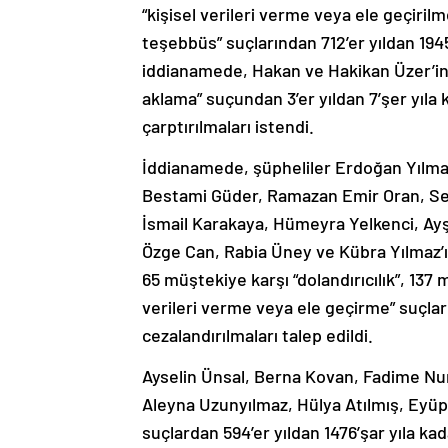
“kişisel verileri verme veya ele geçirilme
teşebbüs” suçlarından 712’er yıldan 1945
iddianamede, Hakan ve Hakikan Üzer’in 
aklama” suçundan 3’er yıldan 7’şer yıla
çarptırılmaları istendi.
İddianamede, şüpheliler Erdoğan Yılma
Bestami Güder, Ramazan Emir Oran, Sed
İsmail Karakaya, Hümeyra Yelkenci, Ay
Özge Can, Rabia Üney ve Kübra Yılmaz’ı
65 müştekiye karşı “dolandırıcılık”, 137 
verileri verme veya ele geçirme” suçları
cezalandırılmaları talep edildi.
Ayselin Ünsal, Berna Kovan, Fadime Nu
Aleyna Uzunyılmaz, Hülya Atılmış, Eyüp
suçlardan 594’er yıldan 1476’şar yıla ka