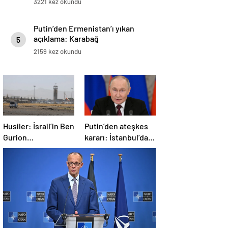
3221 kez okundu
Putin’den Ermenistan’ı yıkan
açıklama: Karabağ
5
Azerbaycan’ın ayrılmaz bir
2159 kez okundu
parçasıdır!
Husiler: İsrail’in Ben
Putin’den ateşkes
Gurion
kararı: İstanbul’da
Havalimanı’nı
görüşmelere
hipersonik füzeyle
başlamayı
hedef aldık
öneriyoruz