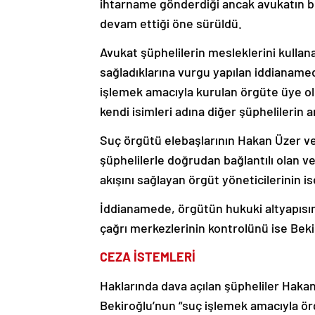
ihtarname gönderdiği ancak avukatın bu
devam ettiği öne sürüldü.
Avukat şüphelilerin mesleklerini kullan
sağladıklarına vurgu yapılan iddianamed
işlemek amacıyla kurulan örgüte üye old
kendi isimleri adına diğer şüphelilerin a
Suç örgütü elebaşlarının Hakan Üzer v
şüphelilerle doğrudan bağlantılı olan ve
akışını sağlayan örgüt yöneticilerinin i
İddianamede, örgütün hukuki altyapısını
çağrı merkezlerinin kontrolünü ise Bekir
CEZA İSTEMLERİ
Haklarında dava açılan şüpheliler Haka
Bekiroğlu’nun “suç işlemek amacıyla örgü