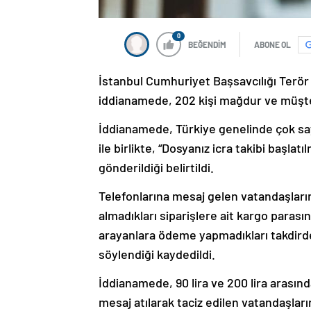
0
BEĞENDİM
ABONE OL
İstanbul Cumhuriyet Başsavcılığı Terö
iddianamede, 202 kişi mağdur ve müşteki
İddianamede, Türkiye genelinde çok sayı
ile birlikte, “Dosyanız icra takibi başlat
gönderildiği belirtildi.
Telefonlarına mesaj gelen vatandaşların
almadıkları siparişlere ait kargo parasını
arayanlara ödeme yapmadıkları takdirde 
söylendiği kaydedildi.
İddianamede, 90 lira ve 200 lira arasınd
mesaj atılarak taciz edilen vatandaşlar