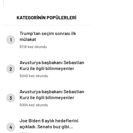
KATEGORİNİN POPÜLERLERİ
Trump’tan seçim sonrası ilk
mülakat
1
8118 kez okundu
Avusturya başbakanı Sebastian
Kurz ile ilgili bilinmeyenler
2
5040 kez okundu
Avusturya başbakanı Sebastian
Kurz ile ilgili bilinmeyenler
3
5004 kez okundu
Joe Biden 6 aylık hedeflerini
açıkladı. Senato buz gibi…
4