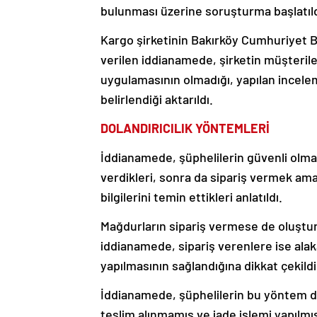
bulunması üzerine soruşturma başlatıldı
Kargo şirketinin Bakırköy Cumhuriyet B
verilen iddianamede, şirketin müşterile
uygulamasının olmadığı, yapılan ince
belirlendiği aktarıldı.
DOLANDIRICILIK YÖNTEMLERİ
İddianamede, şüphelilerin güvenli olma
verdikleri, sonra da sipariş vermek ama
bilgilerini temin ettikleri anlatıldı.
Mağdurların sipariş vermese de oluşturu
iddianamede, sipariş verenlere ise alak
yapılmasının sağlandığına dikkat çekild
İddianamede, şüphelilerin bu yöntem dış
teslim alınmamış ve iade işlemi yapılmış 