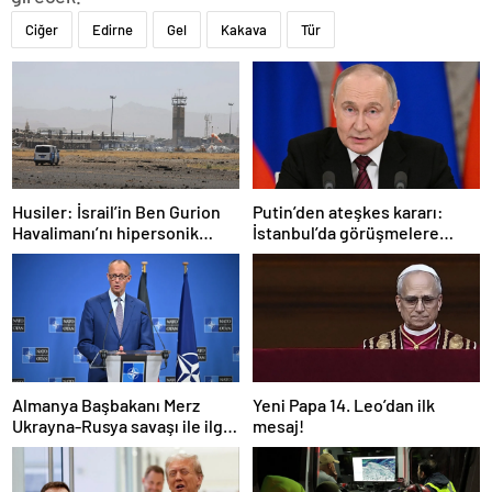
Ciğer
Edirne
Gel
Kakava
Tür
Husiler: İsrail’in Ben Gurion
Putin’den ateşkes kararı:
Havalimanı’nı hipersonik
İstanbul’da görüşmelere
füzeyle hedef aldık
başlamayı öneriyoruz
Almanya Başbakanı Merz
Yeni Papa 14. Leo’dan ilk
Ukrayna-Rusya savaşı ile ilgili
mesaj!
konuştu: “Top Moskova’nın
sahasında”