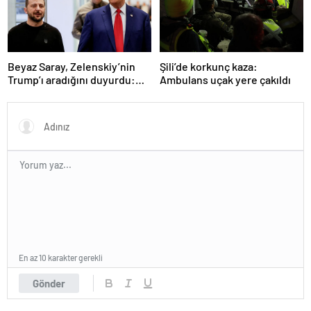
Beyaz Saray, Zelenskiy’nin
Şili’de korkunç kaza:
Trump’ı aradığını duyurdu:
Ambulans uçak yere çakıldı
“İyi ve verimli bir görüşme
oldu”
En az 10 karakter gerekli
Gönder