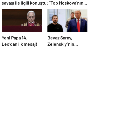
savaşı ile ilgili konuştu: “Top Moskova’nın
sahasında”
Yeni Papa 14.
Beyaz Saray,
Leo’dan ilk mesaj!
Zelenskiy’nin
Trump’ı aradığını
duyurdu: “İyi ve
verimli bir görüşme
oldu”