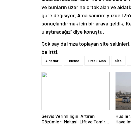
ve bunların üzerine ortak alan ve aidatl
göre değişiyor. Ama sanırım yüzde 125’i
sonuçlandırmak için bir araya geldik. 
ulaştıracağız” diye konuştu.
Çok sayıda imza toplayan site sakinle
belirtti.
Aidatlar
Ödeme
Ortak Alan
Site
Servis Verimliliğini Artıran
Husiler:
Çözümler: Makaslı Lift ve Tamirci
Havalim
Lifti Rehberi
hedef a