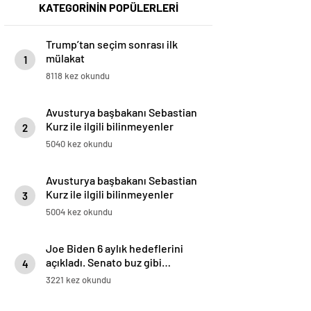
KATEGORİNİN POPÜLERLERİ
Trump’tan seçim sonrası ilk
mülakat
1
8118 kez okundu
Avusturya başbakanı Sebastian
Kurz ile ilgili bilinmeyenler
2
5040 kez okundu
Avusturya başbakanı Sebastian
Kurz ile ilgili bilinmeyenler
3
5004 kez okundu
Joe Biden 6 aylık hedeflerini
açıkladı. Senato buz gibi…
4
3221 kez okundu