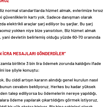
ORUZ”
Biz normal standartlarda hizmet almak, evlerimize hırsız
i güvenliklerin kartı yok. Sadece danışman olarak
 elektrikli araçlar şarj ediliyor bu şarjlar. Bu şarj
racımız yokken niye bize yansıtılsın. Biz hizmet almak
, yani devletin belirlemiş olduğu yüzde 60-70 oranında
N İCRA MESAJLARI GÖNDERDİLER”
zamla birlikte 3 bin lira ödemek zorunda kaldığını ifade
ini ise şöyle konuştu:
. Bu ciddi artışın kararın alındığı genel kurulun nasıl
ı bunun cevabını bekliyoruz. Herkes bu kadar yüksek
zden talep ediliyorsa bu ödemelerin nereye yapıldığı,
alara ödeme yapılarak çıkartıldığını görmek istiyoruz.
di bir yük ekstra biniyor. Biz bina sakinleri olarak