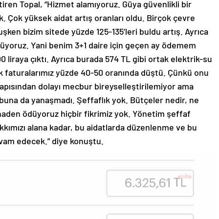
iren Topal, “Hizmet alamıyoruz. Güya güvenlikli bir
 Çok yüksek aidat artış oranları oldu. Birçok çevre
şken bizim sitede yüzde 125-135’leri buldu artış. Ayrıca
 ödüyoruz. Yani benim 3+1 daire için geçen ay ödemem
0 liraya çıktı. Ayrıca burada 574 TL gibi ortak elektrik-su
rdik faturalarımız yüzde 40-50 oranında düştü. Çünkü onu
apısından dolayı mecbur bireyselleştirilemiyor ama
 buna da yanaşmadı. Şeffaflık yok. Bütçeler nedir, ne
tinaden ödüyoruz hiçbir fikrimiz yok. Yönetim şeffaf
akkımızı alana kadar, bu aidatlarda düzenlenme ve bu
am edecek.” diye konuştu.