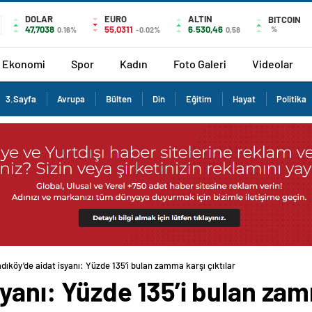
DOLAR
EURO
ALTIN
BITCOIN
47,7038
55,0311
6.530,46
%
0.16%
-0.02%
0,58
Ekonomi
Spor
Kadın
Foto Galeri
Videolar
3.Sayfa
Avrupa
Bülten
Din
Eğitim
Hayat
Politika
dıköy’de aidat isyanı: Yüzde 135’i bulan zamma karşı çıktılar
yanı: Yüzde 135’i bulan zam