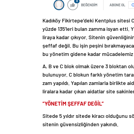
0
BEĞENDİM
ABONE OL
Kadıköy Fikirtepe’deki Kentplus sitesi C
yüzde 135’leri bulan zamma isyan etti. Y
liraya kadar çıkıyor. Sitenin güvenliği
şeffaf değil. Bu işin peşini bırakmayac
bu yönetim gidene kadar mücadelemiz 
A, B ve C blok olmak üzere 3 bloktan o
bulunuyor. C blokun farklı yönetim taraf
zam yapıldı. Yapılan zamlarla birlikte aid
liralara kadar çıkan aidatlar site sakinler
“YÖNETİM ŞEFFAF DEĞİL”
Sitede 5 yıldır sitede kiracı olduğunu s
sitenin güvensizliğinden yakındı.