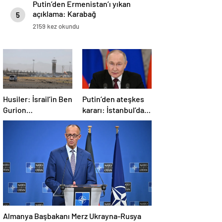
Putin’den Ermenistan’ı yıkan
açıklama: Karabağ
5
Azerbaycan’ın ayrılmaz bir
2159 kez okundu
parçasıdır!
Husiler: İsrail’in Ben
Putin’den ateşkes
Gurion
kararı: İstanbul’da
Havalimanı’nı
görüşmelere
hipersonik füzeyle
başlamayı
hedef aldık
öneriyoruz
Almanya Başbakanı Merz Ukrayna-Rusya