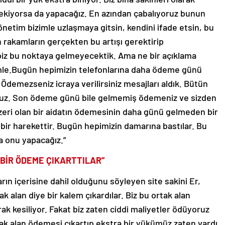
rekiyorsa da yapacağız. En azından çabalıyoruz bunun
önetim bizimle uzlaşmaya gitsin, kendini ifade etsin, bu
 rakamların gerçekten bu artışı gerektirip
 biz bu noktaya gelmeyecektik. Ama ne bir açıklama
imle.Bugün hepimizin telefonlarına daha ödeme günü
. Ödemezseniz icraya verilirsiniz mesajları aldık. Bütün
yoruz. Son ödeme günü bile gelmemiş ödemeniz ve sizden
üzeri olan bir aidatın ödemesinin daha günü gelmeden bir
bir harekettir. Bugün hepimizin damarına bastılar. Bu
a onu yapacağız.”
BİR ÖDEME ÇIKARTTILAR”
rın içerisine dahil olduğunu söyleyen site sakini Er,
tak alan diye bir kalem çıkardılar. Biz bu ortak alan
arak kesiliyor. Fakat biz zaten ciddi maliyetler ödüyoruz
rtak alan ödemesi çıkartıp ekstra bir yükümüz zaten vardı