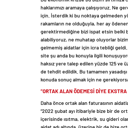
haklarımızı aramaya çalışıyoruz. Ne ge
için. İsterdik ki bu noktaya gelmeden y
rakamların ne olduğuyla, her ay ödenen
gerektirmediğine bizi ispat etsin belki
alabiliyoruz, ne muhatap oluyorlar biz
gelmemiş aidatlar için icra tebliği geldi
site şu anda bu konuyla ilgili konuşu
haksız yere talep edilen yüzde 125 ve 
de tehdit edildik. Bu tamamen yasadışı 
konuda sonuç almak için ne gerekiyors
“ORTAK ALAN ÖDEMESİ DİYE EKSTRA 
Daha önce ortak alan faturasının aidatla
“2022 şubat ayı itibariyle bize bir de or
içerisinde ısıtma, elektrik, su gideri ol
aidat adı altında, üzerine bir de bize o