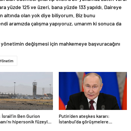
ara yüzde 125 ve üzeri, bana yüzde 133 yapıldı. Daireye
n altında olan yok diye biliyorum. Biz bunu
Kendi aramızda çalışma yapıyoruz, umarım ki sonuca da
ri, yönetimin değişmesi için mahkemeye başvuracağını
Yönetim
 İsrail’in Ben Gurion
Putin’den ateşkes kararı:
anı’nı hipersonik füzeyle
İstanbul’da görüşmelere
ldık
başlamayı öneriyoruz