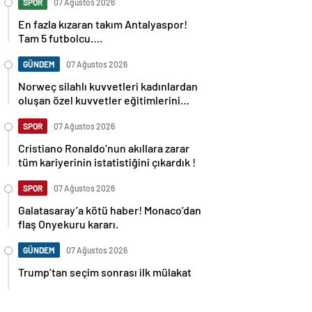
SPOR
07 Ağustos 2026
En fazla kızaran takım Antalyaspor!
Tam 5 futbolcu….
GÜNDEM
07 Ağustos 2026
Norweç silahlı kuvvetleri kadınlardan
oluşan özel kuvvetler eğitimlerini
başlattı.
SPOR
07 Ağustos 2026
Cristiano Ronaldo’nun akıllara zarar
tüm kariyerinin istatistiğini çıkardık !
SPOR
07 Ağustos 2026
Galatasaray’a kötü haber! Monaco’dan
flaş Onyekuru kararı.
GÜNDEM
07 Ağustos 2026
Trump’tan seçim sonrası ilk mülakat