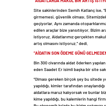
“AİDATLARDA MAKUL BİR ARTIŞ İSTİY
Site sakinlerinden Semih Katlanç ise, “
girmemesi, güvenlik olması. Sitemizdek
geçiyorlar. Aynı zamanda otoparklarımızda
edilen araçlar bize yansıtılıyor. Bizim a
istiyoruz. Aidatlarımız gerçekten makul
artış olmasını istiyoruz.” dedi.
“AİDATIN SON ÖDEME GÜNÜ GELMEDE
Bin 300 civarında aidat öderken yapılan 
eden Saadet Er isimli başka bir site sak
“Olması gereken birçok şey bu sitede yok
yapıldığı, kimler tarafından onaylandığ
aidatlara maruz kalıyorsak ve bunlar bi
kime yapıldığı, bu kalemlerin hangi firm
Bu ekonomik krizde bu bizim sırtımıza cid