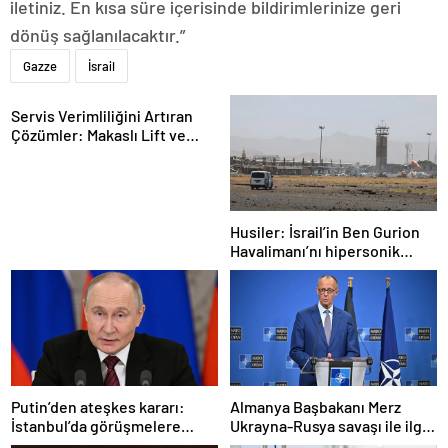
iletiniz. En kısa süre içerisinde bildirimlerinize geri
dönüş sağlanılacaktır.”
Gazze
İsrail
Servis Verimliliğini Artıran
Çözümler: Makaslı Lift ve
Tamirci Lifti Rehberi
Husiler: İsrail’in Ben Gurion
Havalimanı’nı hipersonik
füzeyle hedef aldık
Putin’den ateşkes kararı:
Almanya Başbakanı Merz
İstanbul’da görüşmelere
Ukrayna-Rusya savaşı ile ilgili
başlamayı öneriyoruz
konuştu: “Top Moskova’nın