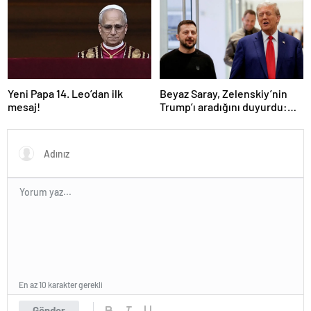
sahasında”
Yeni Papa 14. Leo’dan ilk
Beyaz Saray, Zelenskiy’nin
mesaj!
Trump’ı aradığını duyurdu:
“İyi ve verimli bir görüşme
oldu”
En az 10 karakter gerekli
Gönder