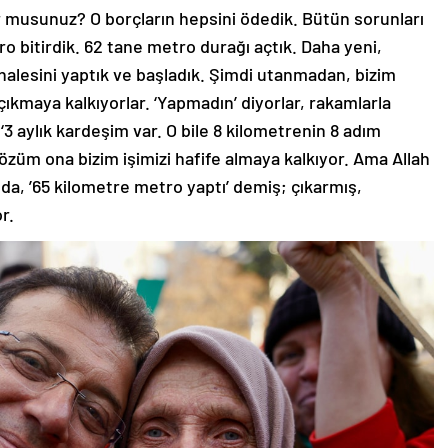
yor musunuz? O borçların hepsini ödedik. Bütün sorunları
o bitirdik. 62 tane metro durağı açtık. Daha yeni,
esini yaptık ve başladık. Şimdi utanmadan, bizim
ıkmaya kalkıyorlar. ‘Yapmadın’ diyorlar, rakamlarla
 ‘3 aylık kardeşim var. O bile 8 kilometrenin 8 adım
sözüm ona bizim işimizi hafife almaya kalkıyor. Ama Allah
a, ’65 kilometre metro yaptı’ demiş; çıkarmış,
r.