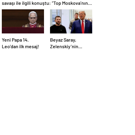
savaşı ile ilgili konuştu: “Top Moskova’nın
sahasında”
Yeni Papa 14.
Beyaz Saray,
Leo’dan ilk mesaj!
Zelenskiy’nin
Trump’ı aradığını
duyurdu: “İyi ve
verimli bir görüşme
oldu”