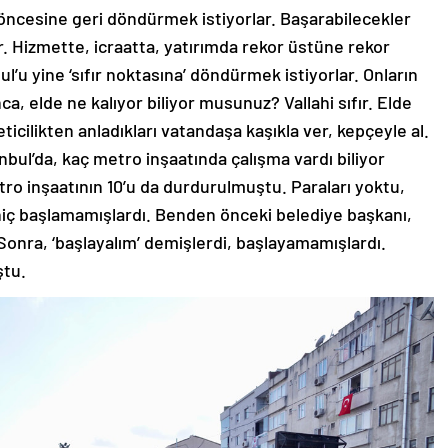
9 öncesine geri döndürmek istiyorlar. Başarabilecekler
yor. Hizmette, icraatta, yatırımda rekor üstüne rekor
ul’u yine ‘sıfır noktasına’ döndürmek istiyorlar. Onların
nca, elde ne kalıyor biliyor musunuz? Vallahi sıfır. Elde
neticilikten anladıkları vatandaşa kaşıkla ver, kepçeyle al.
nbul’da, kaç metro inşaatında çalışma vardı biliyor
tro inşaatının 10’u da durdurulmuştu. Paraları yoktu,
 hiç başlamamışlardı. Benden önceki belediye başkanı,
 Sonra, ‘başlayalım’ demişlerdi, başlayamamışlardı.
ştu.