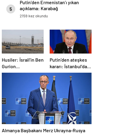
Putin’den Ermenistan’ı yıkan
açıklama: Karabağ
5
Azerbaycan’ın ayrılmaz bir
2159 kez okundu
parçasıdır!
Husiler: İsrail’in Ben
Putin’den ateşkes
Gurion
kararı: İstanbul’da
Havalimanı’nı
görüşmelere
hipersonik füzeyle
başlamayı
hedef aldık
öneriyoruz
Almanya Başbakanı Merz Ukrayna-Rusya