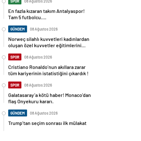
SPOR
08 Ağustos 2026
En fazla kızaran takım Antalyaspor!
Tam 5 futbolcu….
GÜNDEM
08 Ağustos 2026
Norweç silahlı kuvvetleri kadınlardan
oluşan özel kuvvetler eğitimlerini
başlattı.
SPOR
08 Ağustos 2026
Cristiano Ronaldo’nun akıllara zarar
tüm kariyerinin istatistiğini çıkardık !
SPOR
08 Ağustos 2026
Galatasaray’a kötü haber! Monaco’dan
flaş Onyekuru kararı.
GÜNDEM
08 Ağustos 2026
Trump’tan seçim sonrası ilk mülakat