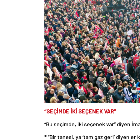
“SEÇİMDE İKİ SEÇENEK VAR”
“Bu seçimde, iki seçenek var” diyen İma
* “Bir tanesi, ya ‘tam gaz geri’ diyenler