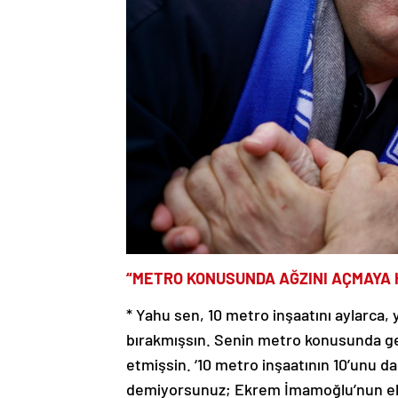
“METRO KONUSUNDA AĞZINI AÇMAYA 
* Yahu sen, 10 metro inşaatını aylarca,
bırakmışsın. Senin metro konusunda ge
etmişsin. ‘10 metro inşaatının 10’unu d
demiyorsunuz; Ekrem İmamoğlu’nun ekibi