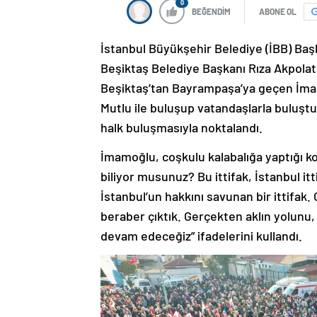
0
BEĞENDİM
ABONE OL
İstanbul Büyükşehir Belediye (İBB) Ba
Beşiktaş Belediye Başkanı Rıza Akpolat i
Beşiktaş’tan Bayrampaşa’ya geçen İm
Mutlu ile buluşup vatandaşlarla buluştu
halk buluşmasıyla noktalandı.
İmamoğlu, coşkulu kalabalığa yaptığı ko
biliyor musunuz? Bu ittifak, İstanbul ittifa
İstanbul’un hakkını savunan bir ittifak
beraber çıktık. Gerçekten aklın yolunu,
devam edeceğiz” ifadelerini kullandı.