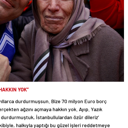
HAKKIN YOK”
 yıllarca durdurmuşsun. Bize 70 milyon Euro borç
rçekten ağzını açmaya hakkın yok. Ayıp. Yazık
a durdurmuştuk, İstanbullulardan özür dileriz’
yle, halkıyla yaptığı bu güzel işleri reddetmeye