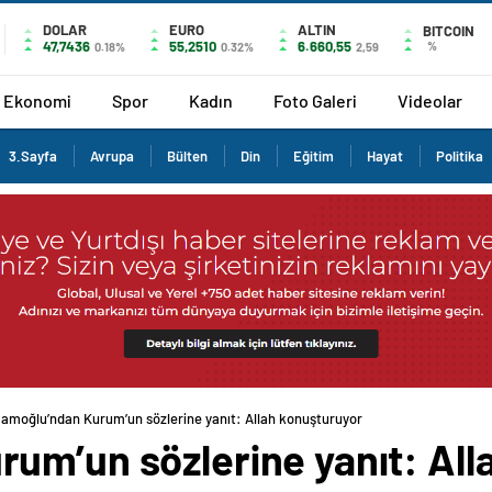
DOLAR
EURO
ALTIN
BITCOIN
47,7436
55,2510
6.660,55
%
0.18%
0.32%
2,59
Ekonomi
Spor
Kadın
Foto Galeri
Videolar
3.Sayfa
Avrupa
Bülten
Din
Eğitim
Hayat
Politika
amoğlu’ndan Kurum’un sözlerine yanıt: Allah konuşturuyor
um’un sözlerine yanıt: All