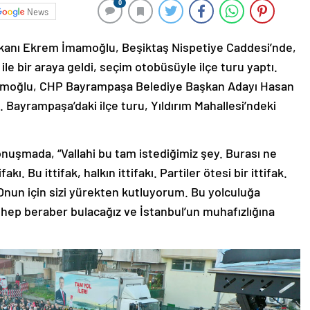
0
News
şkanı Ekrem İmamoğlu, Beşiktaş Nispetiye Caddesi’nde,
le bir araya geldi, seçim otobüsüyle ilçe turu yaptı.
amoğlu, CHP Bayrampaşa Belediye Başkan Adayı Hasan
. Bayrampaşa’daki ilçe turu, Yıldırım Mahallesi’ndeki
nuşmada, “Vallahi bu tam istediğimiz şey. Burası ne
kı. Bu ittifak, halkın ittifakı. Partiler ötesi bir ittifak.
. Onun için sizi yürekten kutluyorum. Bu yolculuğa
 hep beraber bulacağız ve İstanbul’un muhafızlığına