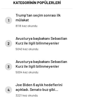
KATEGORİNİN POPÜLERLERİ
Trump’tan seçim sonrası ilk
mülakat
1
8118 kez okundu
Avusturya başbakanı Sebastian
Kurz ile ilgili bilinmeyenler
2
5040 kez okundu
Avusturya başbakanı Sebastian
Kurz ile ilgili bilinmeyenler
3
5004 kez okundu
Joe Biden 6 aylık hedeflerini
açıkladı. Senato buz gibi…
4
3221 kez okundu