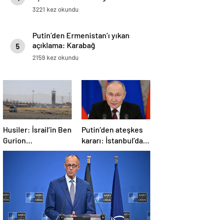
3221 kez okundu
Putin’den Ermenistan’ı yıkan
açıklama: Karabağ
5
Azerbaycan’ın ayrılmaz bir
2159 kez okundu
parçasıdır!
Husiler: İsrail’in Ben
Putin’den ateşkes
Gurion
kararı: İstanbul’da
Havalimanı’nı
görüşmelere
hipersonik füzeyle
başlamayı
hedef aldık
öneriyoruz