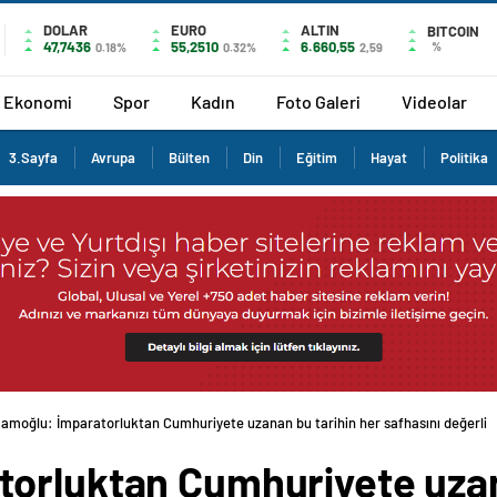
DOLAR
EURO
ALTIN
BITCOIN
47,7436
55,2510
6.660,55
%
0.18%
0.32%
2,59
Ekonomi
Spor
Kadın
Foto Galeri
Videolar
3.Sayfa
Avrupa
Bülten
Din
Eğitim
Hayat
Politika
amoğlu: İmparatorluktan Cumhuriyete uzanan bu tarihin her safhasını değerli bi
orluktan Cumhuriyete uzan