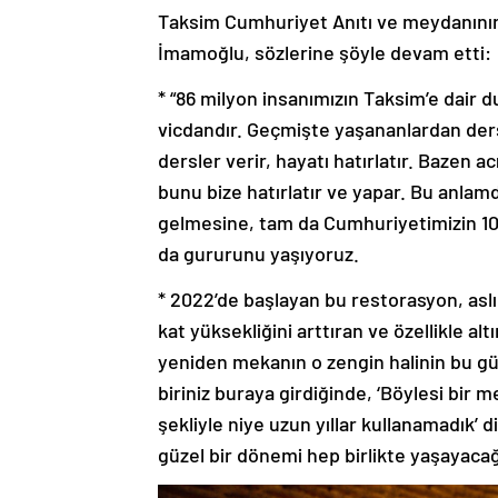
Taksim Cumhuriyet Anıtı ve meydanını
İmamoğlu, sözlerine şöyle devam etti:
* “86 milyon insanımızın Taksim’e dair d
vicdandır. Geçmişte yaşananlardan der
dersler verir, hayatı hatırlatır. Bazen a
bunu bize hatırlatır ve yapar. Bu anlam
gelmesine, tam da Cumhuriyetimizin 100
da gururunu yaşıyoruz.
* 2022’de başlayan bu restorasyon, asl
kat yüksekliğini arttıran ve özellikle al
yeniden mekanın o zengin halinin bu g
biriniz buraya girdiğinde, ‘Böylesi bir 
şekliyle niye uzun yıllar kullanamadık’
güzel bir dönemi hep birlikte yaşayaca