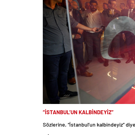
“İSTANBUL’UN KALBİNDEYİZ”
Sözlerine, “İstanbul’un kalbindeyiz” di
* “İstanbul’da yaşamak çok kıymetli. Büy