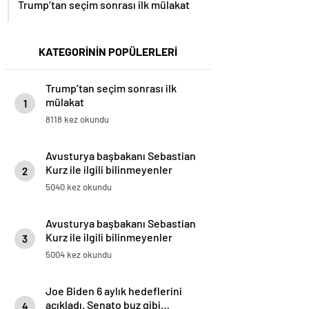
KATEGORİNİN POPÜLERLERİ
Trump’tan seçim sonrası ilk
mülakat
1
8118 kez okundu
Avusturya başbakanı Sebastian
Kurz ile ilgili bilinmeyenler
2
5040 kez okundu
Avusturya başbakanı Sebastian
Kurz ile ilgili bilinmeyenler
3
5004 kez okundu
Joe Biden 6 aylık hedeflerini
açıkladı. Senato buz gibi…
4