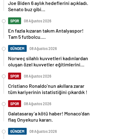
Senato buz gibi…
SPOR
08 Ağustos 2026
En fazla kızaran takım Antalyaspor!
Tam 5 futbolcu….
GÜNDEM
08 Ağustos 2026
Norweç silahlı kuvvetleri kadınlardan
oluşan özel kuvvetler eğitimlerini
başlattı.
SPOR
08 Ağustos 2026
Cristiano Ronaldo’nun akıllara zarar
tüm kariyerinin istatistiğini çıkardık !
SPOR
08 Ağustos 2026
Galatasaray’a kötü haber! Monaco’dan
flaş Onyekuru kararı.
GÜNDEM
08 Ağustos 2026
Trump’tan seçim sonrası ilk mülakat