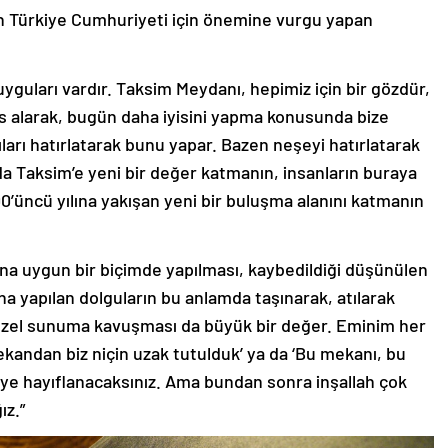
n Türkiye Cumhuriyeti için önemine vurgu yapan
uyguları vardır. Taksim Meydanı, hepimiz için bir gözdür,
s alarak, bugün daha iyisini yapma konusunda bize
cıları hatırlatarak bunu yapar. Bazen neşeyi hatırlatarak
da Taksim’e yeni bir değer katmanın, insanların buraya
’üncü yılına yakışan yeni bir buluşma alanını katmanın
ına uygun bir biçimde yapılması, kaybedildiği düşünülen
tına yapılan dolguların bu anlamda taşınarak, atılarak
üzel sunuma kavuşması da büyük bir değer. Eminim her
mekandan biz niçin uzak tutulduk’ ya da ‘Bu mekanı, bu
 diye hayıflanacaksınız. Ama bundan sonra inşallah çok
ğız.”