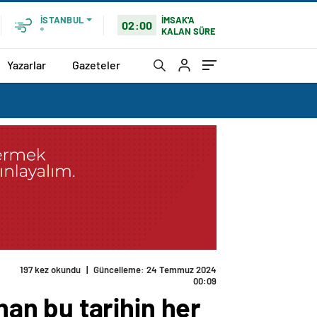
İMSAK'A
İSTANBUL
02:00
KALAN SÜRE
°
Yazarlar
Gazeteler
liriz
an bu tarihin her