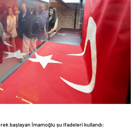
yerek başlayan İmamoğlu şu ifadeleri kullandı:
ük sorumluluk isteyen, çok köklü, çok renkli bir tarihin