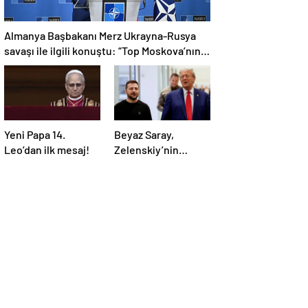
Almanya Başbakanı Merz Ukrayna-Rusya
savaşı ile ilgili konuştu: “Top Moskova’nın
sahasında”
Yeni Papa 14.
Beyaz Saray,
Leo’dan ilk mesaj!
Zelenskiy’nin
Trump’ı aradığını
duyurdu: “İyi ve
verimli bir görüşme
oldu”