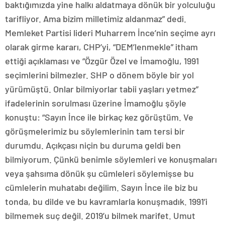
baktığımızda yine halkı aldatmaya dönük bir yolculuğu
tarifliyor. Ama bizim milletimiz aldanmaz” dedi.
Memleket Partisi lideri Muharrem İnce’nin seçime ayrı
olarak girme kararı, CHP’yi, “DEM’lenmekle” itham
ettiği açıklaması ve “Özgür Özel ve İmamoğlu, 1991
seçimlerini bilmezler. SHP o dönem böyle bir yol
yürümüştü. Onlar bilmiyorlar tabii yaşları yetmez”
ifadelerinin sorulması üzerine İmamoğlu şöyle
konuştu: “Sayın İnce ile birkaç kez görüştüm. Ve
görüşmelerimiz bu söylemlerinin tam tersi bir
durumdu. Açıkçası niçin bu duruma geldi ben
bilmiyorum. Çünkü benimle söylemleri ve konuşmaları
veya şahsıma dönük şu cümleleri söylemişse bu
cümlelerin muhatabı değilim. Sayın İnce ile biz bu
tonda, bu dilde ve bu kavramlarla konuşmadık. 1991’i
bilmemek suç değil. 2019’u bilmek marifet. Umut