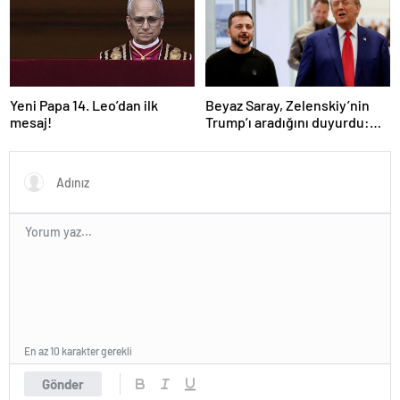
Yeni Papa 14. Leo’dan ilk
Beyaz Saray, Zelenskiy’nin
mesaj!
Trump’ı aradığını duyurdu:
“İyi ve verimli bir görüşme
oldu”
En az 10 karakter gerekli
Gönder