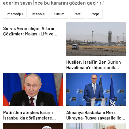
ederim sayın İnce bu kararını gözden geçirir.”
İmamoğlu
İstanbul
Kurum
Parti
Proje
Servis Verimliliğini Artıran
Çözümler: Makaslı Lift ve
Tamirci Lifti Rehberi
Husiler: İsrail’in Ben Gurion
Havalimanı’nı hipersonik
füzeyle hedef aldık
Putin’den ateşkes kararı:
Almanya Başbakanı Merz
İstanbul’da görüşmelere
Ukrayna-Rusya savaşı ile ilgili
başlamayı öneriyoruz
konuştu: “Top Moskova’nın
sahasında”