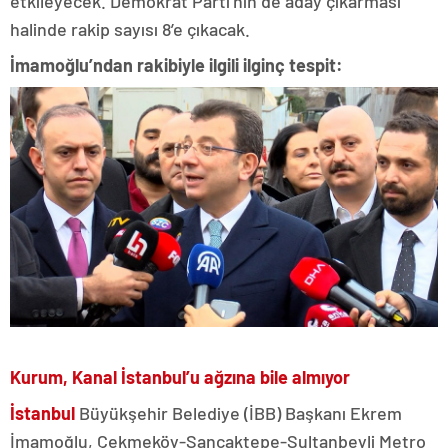
etkileyecek. Demokrat Parti’nin de aday çıkarması
halinde rakip sayısı 8’e çıkacak.
İmamoğlu’ndan rakibiyle ilgili ilginç tespit:
Kurum, Kanal İstanbul’u ağzına bile almıyor
İstanbul
Büyükşehir Belediye (İBB) Başkanı Ekrem
İmamoğlu, Çekmeköy-Sancaktepe-Sultanbeyli Metro