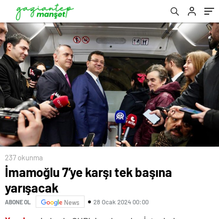
237 okunma
İmamoğlu 7’ye karşı tek başına
yarışacak
28 Ocak 2024 00:00
ABONE OL
News