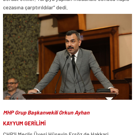
cezasına çarptırıldılar” dedi.
MHP Grup Başkanvekili Orkun Ayhan
KAYYUM GERİLİMİ
CHP’li Meclis Üyesi Hüseyin Ersöz de Hakkari