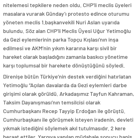
nitelemesi tepkilere neden oldu. CHP’li meclis üyeleri
masalara vurarak Günday’ı protesto edince oturumu
yöneten meclis 1.başkanvekili Nuri Aslan uyarıda
bulundu. Söz alan CHP’li Meclis Üyesi Uğur Yetimoğlu
da Gezi eylemlerinin parka Topçu Kışlası’nın inşa
edilmesi ve AKM’nin yıkım kararına karşı sivil bir
hareket olarak başladığını zamanla baskıcı yönetime
karşı toplumsal bir harekete dönüştüğünü söyledi.
Direnişe bütün Türkiye’nin destek verdiğini hatırlatan
Yetimoğlu “Açılan davalarda da Gezi eylemleri darbe
girişimi olarak görüldü. Arkadaşımız Tayfun Kahraman,
Taksim Dayanışması’nın temsilcisi olarak
Cumhurbaşkanı Recep Tayyip Erdoğan ile görüştü.
Cumhurbaşkanı ile görüşmek isteyen iradenin, devleti
yıkmak istediğini söylemek akıl tutulmasıdır. 2 kere
beraat ettiler. Yargıya yapılan müdahale sonucu hapis