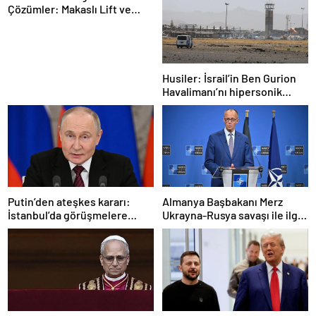
Çözümler: Makaslı Lift ve
Tamirci Lifti Rehberi
Husiler: İsrail’in Ben Gurion
Havalimanı’nı hipersonik
füzeyle hedef aldık
Putin’den ateşkes kararı:
Almanya Başbakanı Merz
İstanbul’da görüşmelere
Ukrayna-Rusya savaşı ile ilgili
başlamayı öneriyoruz
konuştu: “Top Moskova’nın
sahasında”