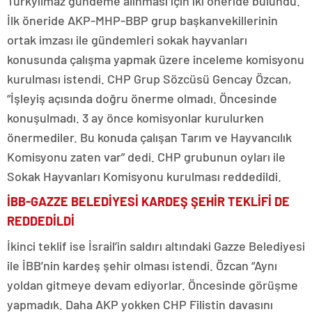
Türkyılmaz gündeme alınması için iki öneride bulundu.
İlk öneride AKP-MHP-BBP grup başkanvekillerinin
ortak imzası ile gündemleri sokak hayvanları
konusunda çalışma yapmak üzere inceleme komisyonu
kurulması istendi. CHP Grup Sözcüsü Gencay Özcan,
“İşleyiş açısında doğru önerme olmadı. Öncesinde
konuşulmadı. 3 ay önce komisyonlar kurulurken
önermediler. Bu konuda çalışan Tarım ve Hayvancılık
Komisyonu zaten var” dedi. CHP grubunun oyları ile
Sokak Hayvanları Komisyonu kurulması reddedildi.
İBB-GAZZE BELEDİYESİ KARDEŞ ŞEHİR TEKLİFİ DE
REDDEDİLDİ
İkinci teklif ise İsrail’in saldırı altındaki Gazze Belediyesi
ile İBB’nin kardeş şehir olması istendi. Özcan “Aynı
yoldan gitmeye devam ediyorlar. Öncesinde görüşme
yapmadık. Daha AKP yokken CHP Filistin davasını