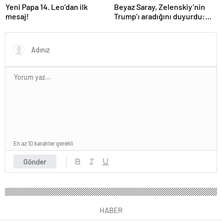
Yeni Papa 14. Leo’dan ilk
Beyaz Saray, Zelenskiy’nin
mesaj!
Trump’ı aradığını duyurdu:
“İyi ve verimli bir görüşme
oldu”
En az 10 karakter gerekli
Gönder
HABER