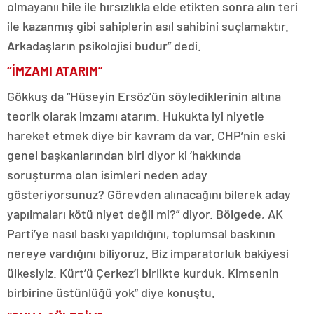
olmayanıı hile ile hırsızlıkla elde etikten sonra alın teri
ile kazanmış gibi sahiplerin asıl sahibini suçlamaktır.
Arkadaşların psikolojisi budur” dedi.
“İMZAMI ATARIM”
Gökkuş da “Hüseyin Ersöz’ün söylediklerinin altına
teorik olarak imzamı atarım. Hukukta iyi niyetle
hareket etmek diye bir kavram da var. CHP’nin eski
genel başkanlarından biri diyor ki ‘hakkında
soruşturma olan isimleri neden aday
gösteriyorsunuz? Görevden alınacağını bilerek aday
yapılmaları kötü niyet değil mi?” diyor. Bölgede, AK
Parti’ye nasıl baskı yapıldığını, toplumsal baskının
nereye vardığını biliyoruz. Biz imparatorluk bakiyesi
ülkesiyiz. Kürt’ü Çerkez’i birlikte kurduk. Kimsenin
birbirine üstünlüğü yok” diye konuştu.