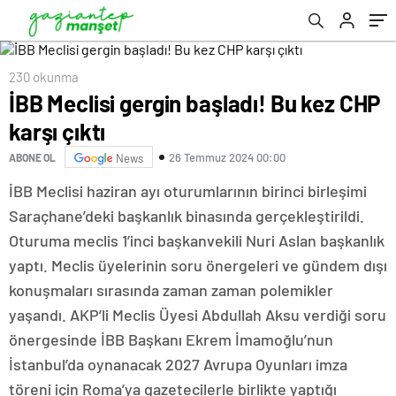
230 okunma
İBB Meclisi gergin başladı! Bu kez CHP
karşı çıktı
26 Temmuz 2024 00:00
ABONE OL
News
İBB Meclisi haziran ayı oturumlarının birinci birleşimi
Saraçhane’deki başkanlık binasında gerçekleştirildi.
Oturuma meclis 1’inci başkanvekili Nuri Aslan başkanlık
yaptı. Meclis üyelerinin soru önergeleri ve gündem dışı
konuşmaları sırasında zaman zaman polemikler
yaşandı. AKP’li Meclis Üyesi Abdullah Aksu verdiği soru
önergesinde İBB Başkanı Ekrem İmamoğlu’nun
İstanbul’da oynanacak 2027 Avrupa Oyunları imza
töreni için Roma’ya gazetecilerle birlikte yaptığı