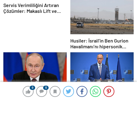
Servis Verimliliğini Artıran
Çözümler: Makaslı Lift ve
Tamirci Lifti Rehberi
Husiler: İsrail’in Ben Gurion
Havalimanı’nı hipersonik
füzeyle hedef aldık
0
0
0
0
Putin’den ateşkes kararı:
Almanya Başbakanı Merz
İstanbul’da görüşmelere
Ukrayna-Rusya savaşı ile ilgili
başlamayı öneriyoruz
konuştu: “Top Moskova’nın
sahasında”