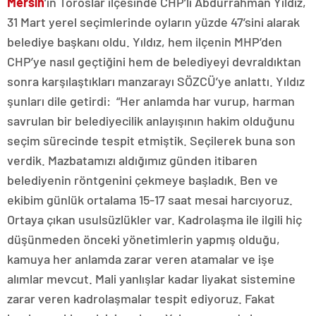
Mersin
’in Toroslar ilçesinde CHP’li Abdurrahman Yıldız,
31 Mart yerel seçimlerinde oyların yüzde 47’sini alarak
belediye başkanı oldu. Yıldız, hem ilçenin MHP’den
CHP’ye nasıl geçtiğini hem de belediyeyi devraldıktan
sonra karşılaştıkları manzarayı SÖZCÜ’ye anlattı. Yıldız
şunları dile getirdi: “Her anlamda har vurup, harman
savrulan bir belediyecilik anlayışının hakim olduğunu
seçim sürecinde tespit etmiştik. Seçilerek buna son
verdik. Mazbatamızı aldığımız günden itibaren
belediyenin röntgenini çekmeye başladık. Ben ve
ekibim günlük ortalama 15-17 saat mesai harcıyoruz.
Ortaya çıkan usulsüzlükler var. Kadrolaşma ile ilgili hiç
düşünmeden önceki yönetimlerin yapmış olduğu,
kamuya her anlamda zarar veren atamalar ve işe
alımlar mevcut. Mali yanlışlar kadar liyakat sistemine
zarar veren kadrolaşmalar tespit ediyoruz. Fakat