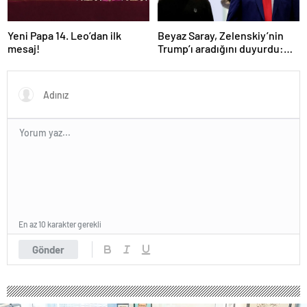
Yeni Papa 14. Leo’dan ilk
Beyaz Saray, Zelenskiy’nin
mesaj!
Trump’ı aradığını duyurdu:
“İyi ve verimli bir görüşme
oldu”
En az 10 karakter gerekli
Gönder