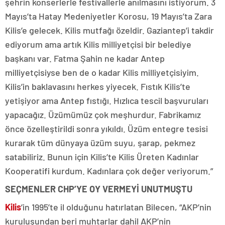
şehrin konserlerle festivallerle anılmasını istiyorum. 3
Mayıs’ta Hatay Medeniyetler Korosu, 19 Mayıs’ta Zara
Kilis’e gelecek. Kilis mutfağı özeldir. Gaziantep’i takdir
ediyorum ama artık Kilis milliyetçisi bir belediye
başkanı var. Fatma Şahin ne kadar Antep
milliyetçisiyse ben de o kadar Kilis milliyetçisiyim.
Kilis’in baklavasını herkes yiyecek. Fıstık Kilis’te
yetişiyor ama Antep fıstığı. Hızlıca tescil başvuruları
yapacağız. Üzümümüz çok meşhurdur. Fabrikamız
önce özelleştirildi sonra yıkıldı. Üzüm entegre tesisi
kurarak tüm dünyaya üzüm suyu, şarap, pekmez
satabiliriz. Bunun için Kilis’te Kilis Üreten Kadınlar
Kooperatifi kurdum. Kadınlara çok değer veriyorum.”
SEÇMENLER CHP’YE OY VERMEYİ UNUTMUŞTU
Kilis
’in 1995’te il olduğunu hatırlatan Bilecen, “AKP’nin
kuruluşundan beri muhtarlar dahil AKP’nin