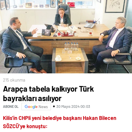
215 okunma
Arapça tabela kalkıyor Türk
bayrakları asılıyor
30 Mayıs 2024 00:03
ABONE OL
News
Kilis’in CHPli yeni belediye başkanı Hakan Bilecen
SÖZCÜ’ye konuştu: