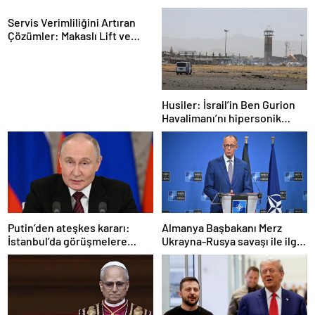
Servis Verimliliğini Artıran
Çözümler: Makaslı Lift ve
Tamirci Lifti Rehberi
Husiler: İsrail’in Ben Gurion
Havalimanı’nı hipersonik
füzeyle hedef aldık
Putin’den ateşkes kararı:
Almanya Başbakanı Merz
İstanbul’da görüşmelere
Ukrayna-Rusya savaşı ile ilgili
başlamayı öneriyoruz
konuştu: “Top Moskova’nın
sahasında”