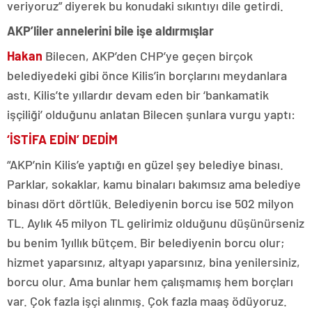
veriyoruz” diyerek bu konudaki sıkıntıyı dile getirdi.
AKP’liler annelerini bile işe aldırmışlar
Hakan
Bilecen, AKP’den CHP’ye geçen birçok
belediyedeki gibi önce Kilis’in borçlarını meydanlara
astı. Kilis’te yıllardır devam eden bir ‘bankamatik
işçiliği’ olduğunu anlatan Bilecen şunlara vurgu yaptı:
‘İSTİFA EDİN’ DEDİM
“AKP’nin Kilis’e yaptığı en güzel şey belediye binası.
Parklar, sokaklar, kamu binaları bakımsız ama belediye
binası dört dörtlük. Belediyenin borcu ise 502 milyon
TL. Aylık 45 milyon TL gelirimiz olduğunu düşünürseniz
bu benim 1yıllık bütçem. Bir belediyenin borcu olur;
hizmet yaparsınız, altyapı yaparsınız, bina yenilersiniz,
borcu olur. Ama bunlar hem çalışmamış hem borçları
var. Çok fazla işçi alınmış. Çok fazla maaş ödüyoruz.