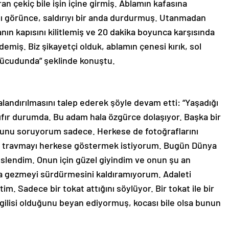
 çekiç bile işin içine girmiş. Ablamın kafasına
ı görünce, saldırıyı bir anda durdurmuş. Utanmadan
nın kapısını kilitlemiş ve 20 dakika boyunca karşısında
demiş. Biz şikayetçi olduk, ablamın çenesi kırık, sol
ri vücudunda” şeklinde konuştu.
alandırılmasını talep ederek şöyle devam etti: “Yaşadığı
 sıfır durumda. Bu adam hala özgürce dolaşıyor. Başka bir
bunu soruyorum sadece. Herkese de fotoğraflarını
ı travmayı herkese göstermek istiyorum. Bugün Dünya
slendim. Onun için güzel giyindim ve onun şu an
a gezmeyi sürdürmesini kaldıramıyorum. Adaleti
tim. Sadece bir tokat attığını söylüyor. Bir tokat ile bir
evgilisi olduğunu beyan ediyormuş, kocası bile olsa bunun