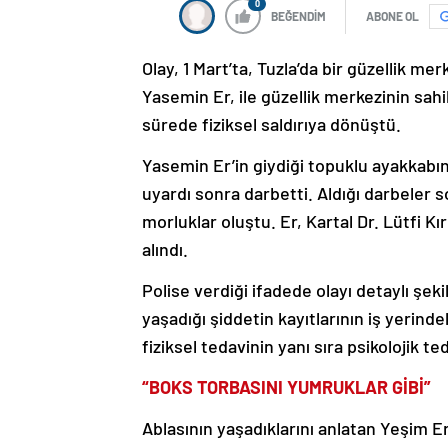
0
BEĞENDİM
ABONE OL
Olay, 1 Mart’ta, Tuzla’da bir güzellik m
Yasemin Er, ile güzellik merkezinin sah
sürede fiziksel saldırıya dönüştü.
Yasemin Er’in giydiği topuklu ayakkabı
uyardı sonra darbetti. Aldığı darbeler
morluklar oluştu. Er, Kartal Dr. Lütfi K
alındı.
Polise verdiği ifadede olayı detaylı şek
yaşadığı şiddetin kayıtlarının iş yerinde
fiziksel tedavinin yanı sıra psikolojik ted
“BOKS TORBASINI YUMRUKLAR GİBİ”
Ablasının yaşadıklarını anlatan Yeşim E