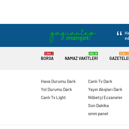
Ha
ed
CANLI
ANLIK
GÜNLÜ
BORSA
NAMAZ VAKITLERI
GAZETELE
Hava Durumu Dark
Canlı Tv Dark
Yol Durumu Dark
Yayın Akışları Dark
Canlı Tv Light
Nöbetçi Eczaneler
Son Dakika
smm panel