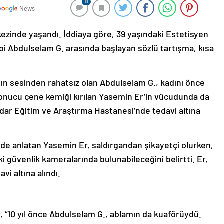
0
News
erkezinde yaşandı. İddiaya göre, 39 yaşındaki Estetisyen
ibi Abdulselam G. arasında başlayan sözlü tartışma, kısa
nın sesinden rahatsız olan Abdulselam G., kadını önce
 sonucu çene kemiği kırılan Yasemin Er’in vücudunda da
ırdar Eğitim ve Araştırma Hastanesi’nde tedavi altına
ilde anlatan Yasemin Er, saldırgandan şikayetçi olurken,
ki güvenlik kameralarında bulunabileceğini belirtti. Er,
avi altına alındı.
r, “10 yıl önce Abdulselam G., ablamın da kuaförüydü.