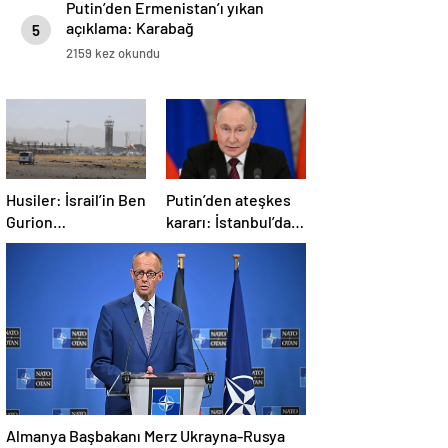
Putin’den Ermenistan’ı yıkan
açıklama: Karabağ
5
Azerbaycan’ın ayrılmaz bir
2159 kez okundu
parçasıdır!
Husiler: İsrail’in Ben
Putin’den ateşkes
Gurion
kararı: İstanbul’da
Havalimanı’nı
görüşmelere
hipersonik füzeyle
başlamayı
hedef aldık
öneriyoruz
Almanya Başbakanı Merz Ukrayna-Rusya