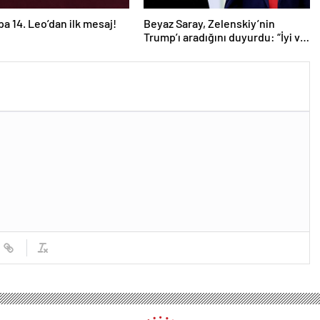
pa 14. Leo’dan ilk mesaj!
Beyaz Saray, Zelenskiy’nin
Trump’ı aradığını duyurdu: “İyi ve
verimli bir görüşme oldu”