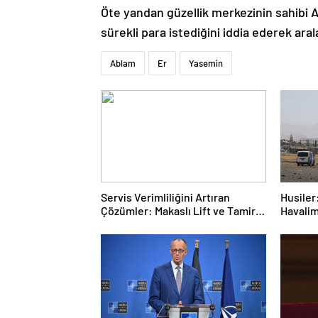
Öte yandan güzellik merkezinin sahibi 
sürekli para istediğini iddia ederek ara
Ablam
Er
Yasemin
Servis Verimliliğini Artıran
Husiler:
Çözümler: Makaslı Lift ve Tamirci
Havalim
Lifti Rehberi
hedef a