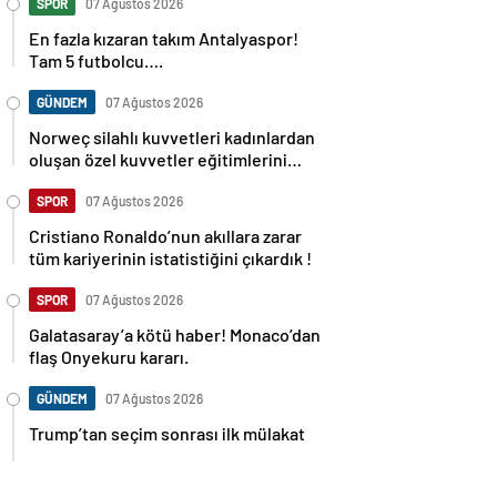
SPOR
07 Ağustos 2026
En fazla kızaran takım Antalyaspor!
Tam 5 futbolcu….
GÜNDEM
07 Ağustos 2026
Norweç silahlı kuvvetleri kadınlardan
oluşan özel kuvvetler eğitimlerini
başlattı.
SPOR
07 Ağustos 2026
Cristiano Ronaldo’nun akıllara zarar
tüm kariyerinin istatistiğini çıkardık !
SPOR
07 Ağustos 2026
Galatasaray’a kötü haber! Monaco’dan
flaş Onyekuru kararı.
GÜNDEM
07 Ağustos 2026
Trump’tan seçim sonrası ilk mülakat