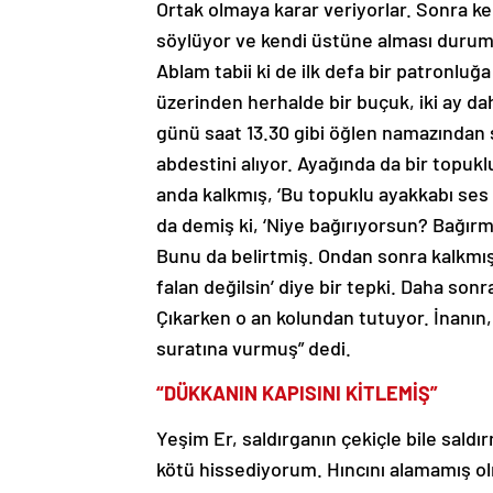
Ortak olmaya karar veriyorlar. Sonra k
söylüyor ve kendi üstüne alması durum
Ablam tabii ki de ilk defa bir patronlu
üzerinden herhalde bir buçuk, iki ay d
günü saat 13.30 gibi öğlen namazından 
abdestini alıyor. Ayağında da bir topuk
anda kalkmış, ‘Bu topuklu ayakkabı ses 
da demiş ki, ‘Niye bağırıyorsun? Bağır
Bunu da belirtmiş. Ondan sonra kalkmış 
falan değilsin’ diye bir tepki. Daha son
Çıkarken o an kolundan tutuyor. İnanın,
suratına vurmuş” dedi.
“DÜKKANIN KAPISINI KİTLEMİŞ”
Yeşim Er, saldırganın çekiçle bile saldı
kötü hissediyorum. Hıncını alamamış o