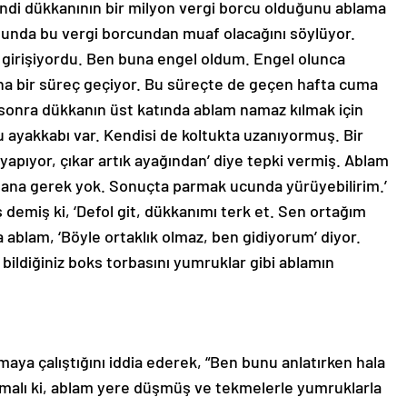
endi dükkanının bir milyon vergi borcu olduğunu ablama
unda bu vergi borcundan muaf olacağını söylüyor.
ğa girişiyordu. Ben buna engel oldum. Engel olunca
aha bir süreç geçiyor. Bu süreçte de geçen hafta cuma
sonra dükkanın üst katında ablam namaz kılmak için
lu ayakkabı var. Kendisi de koltukta uzanıyormuş. Bir
yapıyor, çıkar artık ayağından’ diye tepki vermiş. Ablam
mana gerek yok. Sonuçta parmak ucunda yürüyebilirim.’
demiş ki, ‘Defol git, dükkanımı terk et. Sen ortağım
ra ablam, ‘Böyle ortaklık olmaz, ben gidiyorum’ diyor.
 bildiğiniz boks torbasını yumruklar gibi ablamın
rmaya çalıştığını iddia ederek, “Ben bunu anlatırken hala
lmalı ki, ablam yere düşmüş ve tekmelerle yumruklarla