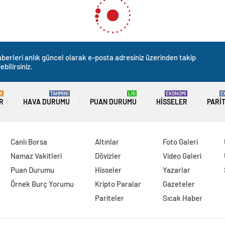
berleri anlık güncel olarak e-posta adresiniz üzerinden takip
ebilirsiniz.
K
TAHMİNİ
LİG
EKONOMİ
E
R
HAVA DURUMU
PUAN DURUMU
HISSELER
PARI
Canlı Borsa
Altınlar
Foto Galeri
Namaz Vakitleri
Dövizler
Video Galeri
Puan Durumu
Hisseler
Yazarlar
Örnek Burç Yorumu
Kripto Paralar
Gazeteler
Pariteler
Sıcak Haber