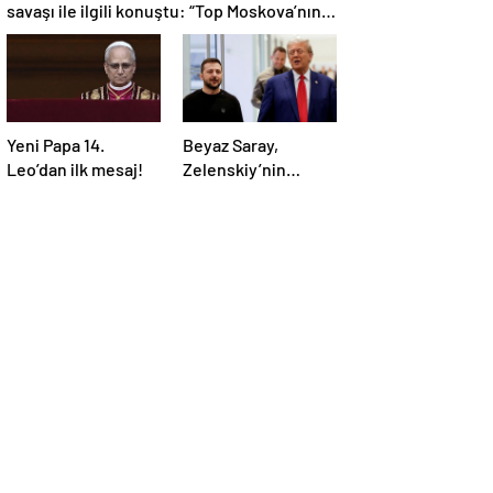
savaşı ile ilgili konuştu: “Top Moskova’nın
sahasında”
Yeni Papa 14.
Beyaz Saray,
Leo’dan ilk mesaj!
Zelenskiy’nin
Trump’ı aradığını
duyurdu: “İyi ve
verimli bir görüşme
oldu”