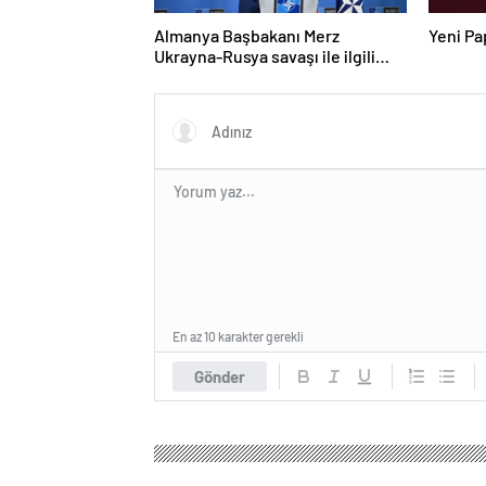
Almanya Başbakanı Merz
Yeni Pa
Ukrayna-Rusya savaşı ile ilgili
konuştu: “Top Moskova’nın
sahasında”
En az 10 karakter gerekli
Gönder