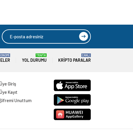
KONOMİ
TRAFİK
CANLI
TELER
YOL DURUMU
KRIPTO PARALAR
Üye Giriş
Üye Kayıt
Şifremi Unuttum