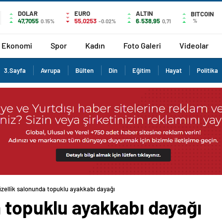
DOLAR
EURO
ALTIN
BITCOIN
47,7055
55,0253
6.538,95
%
0.15%
-0.02%
0,71
Ekonomi
Spor
Kadın
Foto Galeri
Videolar
3.Sayfa
Avrupa
Bülten
Din
Eğitim
Hayat
Politika
zellik salonunda topuklu ayakkabı dayağı
 topuklu ayakkabı dayağı