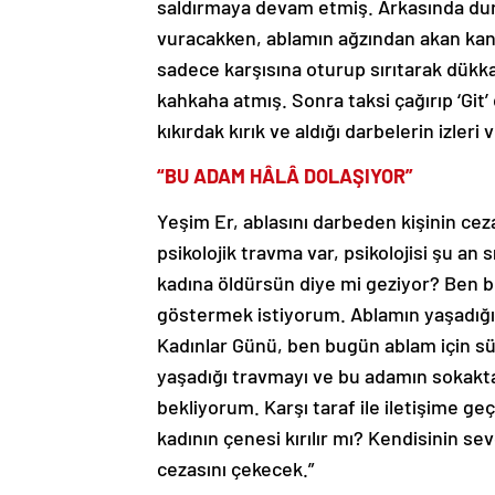
saldırmaya devam etmiş. Arkasında duran
vuracakken, ablamın ağzından akan kan
sadece karşısına oturup sırıtarak dükka
kahkaha atmış. Sonra taksi çağırıp ‘Git’ 
kıkırdak kırık ve aldığı darbelerin izle
“BU ADAM HÂLÂ DOLAŞIYOR”
Yeşim Er, ablasını darbeden kişinin cez
psikolojik travma var, psikolojisi şu an
kadına öldürsün diye mi geziyor? Ben 
göstermek istiyorum. Ablamın yaşadığ
Kadınlar Günü, ben bugün ablam için sü
yaşadığı travmayı ve bu adamın sokakt
bekliyorum. Karşı taraf ile iletişime geç
kadının çenesi kırılır mı? Kendisinin s
cezasını çekecek.”