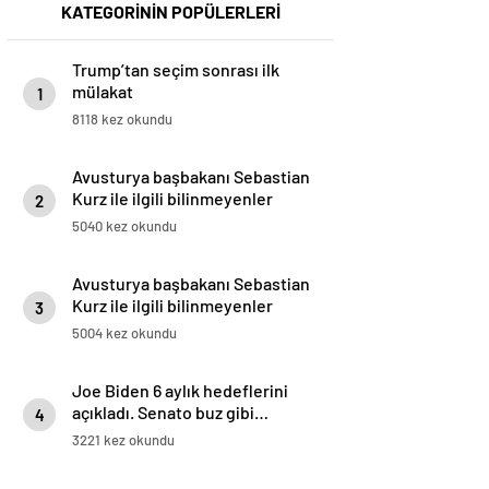
KATEGORİNİN POPÜLERLERİ
Trump’tan seçim sonrası ilk
mülakat
1
8118 kez okundu
Avusturya başbakanı Sebastian
Kurz ile ilgili bilinmeyenler
2
5040 kez okundu
Avusturya başbakanı Sebastian
Kurz ile ilgili bilinmeyenler
3
5004 kez okundu
Joe Biden 6 aylık hedeflerini
açıkladı. Senato buz gibi…
4
3221 kez okundu