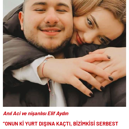
Anıl Aci ve nişanlısı Elif Aydın
“ONUN Kİ YURT DIŞINA KAÇTI, BİZİMKİSİ SERBEST