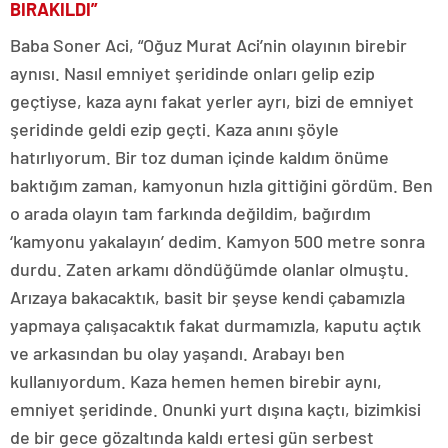
BIRAKILDI”
Baba Soner Aci, “Oğuz Murat Aci’nin olayının birebir
aynısı. Nasıl emniyet şeridinde onları gelip ezip
geçtiyse, kaza aynı fakat yerler ayrı, bizi de emniyet
şeridinde geldi ezip geçti. Kaza anını şöyle
hatırlıyorum. Bir toz duman içinde kaldım önüme
baktığım zaman, kamyonun hızla gittiğini gördüm. Ben
o arada olayın tam farkında değildim, bağırdım
‘kamyonu yakalayın’ dedim. Kamyon 500 metre sonra
durdu. Zaten arkamı döndüğümde olanlar olmuştu.
Arızaya bakacaktık, basit bir şeyse kendi çabamızla
yapmaya çalışacaktık fakat durmamızla, kaputu açtık
ve arkasından bu olay yaşandı. Arabayı ben
kullanıyordum. Kaza hemen hemen birebir aynı,
emniyet şeridinde. Onunki yurt dışına kaçtı, bizimkisi
de bir gece gözaltında kaldı ertesi gün serbest