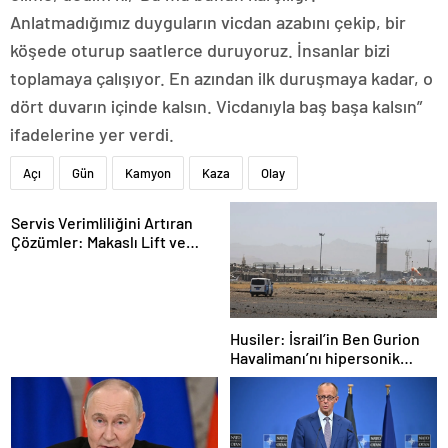
Anlatmadığımız duyguların vicdan azabını çekip, bir
köşede oturup saatlerce duruyoruz. İnsanlar bizi
toplamaya çalışıyor. En azından ilk duruşmaya kadar, o
dört duvarın içinde kalsın. Vicdanıyla baş başa kalsın”
ifadelerine yer verdi.
Açı
Gün
Kamyon
Kaza
Olay
Servis Verimliliğini Artıran
Çözümler: Makaslı Lift ve
Tamirci Lifti Rehberi
Husiler: İsrail’in Ben Gurion
Havalimanı’nı hipersonik
füzeyle hedef aldık