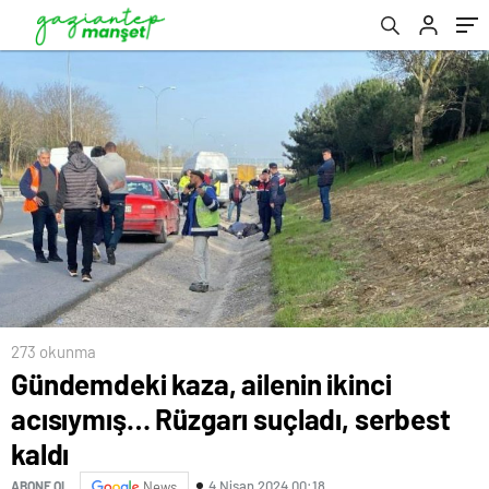
273 okunma
Gündemdeki kaza, ailenin ikinci
acısıymış… Rüzgarı suçladı, serbest
kaldı
4 Nisan 2024 00:18
ABONE OL
News