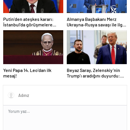
Putin’den ateşkes kararı:
Almanya Başbakanı Merz
İstanbul’da görüşmelere
Ukrayna-Rusya savaşı ile ilgili
başlamayı öneriyoruz
konuştu: “Top Moskova’nın
sahasında”
Yeni Papa 14. Leo’dan ilk
Beyaz Saray, Zelenskiy’nin
mesaj!
Trump’ı aradığını duyurdu:
“İyi ve verimli bir görüşme
oldu”