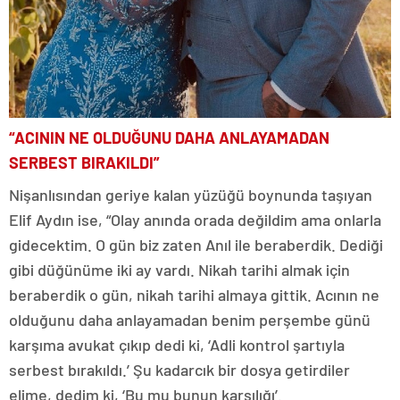
“ACININ NE OLDUĞUNU DAHA ANLAYAMADAN
SERBEST BIRAKILDI”
Nişanlısından geriye kalan yüzüğü boynunda taşıyan
Elif Aydın ise, “Olay anında orada değildim ama onlarla
gidecektim. O gün biz zaten Anıl ile beraberdik. Dediği
gibi düğünüme iki ay vardı. Nikah tarihi almak için
beraberdik o gün, nikah tarihi almaya gittik. Acının ne
olduğunu daha anlayamadan benim perşembe günü
karşıma avukat çıkıp dedi ki, ‘Adli kontrol şartıyla
serbest bırakıldı.’ Şu kadarcık bir dosya getirdiler
elime, dedim ki, ‘Bu mu bunun karşılığı’.