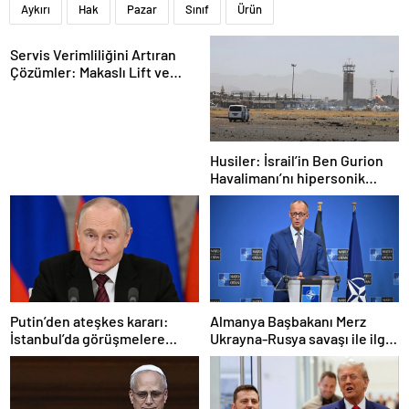
Aykırı
Hak
Pazar
Sınıf
Ürün
Servis Verimliliğini Artıran
Çözümler: Makaslı Lift ve
Tamirci Lifti Rehberi
Husiler: İsrail’in Ben Gurion
Havalimanı’nı hipersonik
füzeyle hedef aldık
Putin’den ateşkes kararı:
Almanya Başbakanı Merz
İstanbul’da görüşmelere
Ukrayna-Rusya savaşı ile ilgili
başlamayı öneriyoruz
konuştu: “Top Moskova’nın
sahasında”