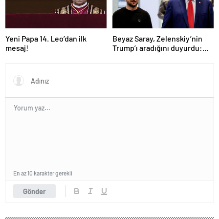
Yeni Papa 14. Leo’dan ilk
Beyaz Saray, Zelenskiy’nin
mesaj!
Trump’ı aradığını duyurdu:
“İyi ve verimli bir görüşme
oldu”
En az 10 karakter gerekli
Gönder