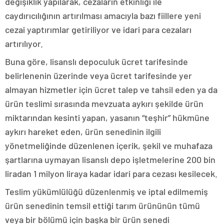
değişiklik yapılarak, cezaların etkinliği ile
caydırıcılığının artırılması amacıyla bazı fiillere yeni
cezai yaptırımlar getiriliyor ve idari para cezaları
artırılıyor.
Buna göre, lisanslı depoculuk ücret tarifesinde
belirlenenin üzerinde veya ücret tarifesinde yer
almayan hizmetler için ücret talep ve tahsil eden ya da
ürün teslimi sırasında mevzuata aykırı şekilde ürün
miktarından kesinti yapan, yasanın “teşhir” hükmüne
aykırı hareket eden, ürün senedinin ilgili
yönetmeliğinde düzenlenen içerik, şekil ve muhafaza
şartlarına uymayan lisanslı depo işletmelerine 200 bin
liradan 1 milyon liraya kadar idari para cezası kesilecek.
Teslim yükümlülüğü düzenlenmiş ve iptal edilmemiş
ürün senedinin temsil ettiği tarım ürününün tümü
veya bir bölümü için başka bir ürün senedi