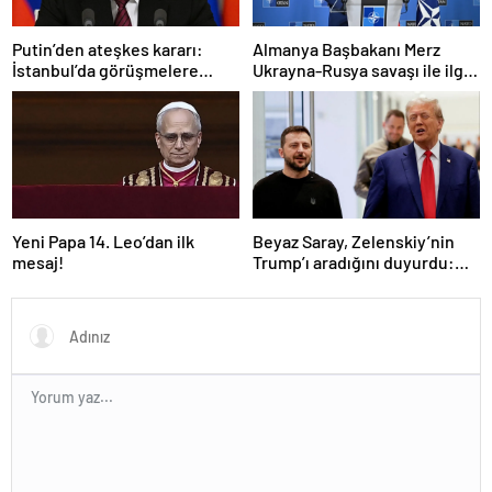
Putin’den ateşkes kararı:
Almanya Başbakanı Merz
İstanbul’da görüşmelere
Ukrayna-Rusya savaşı ile ilgili
başlamayı öneriyoruz
konuştu: “Top Moskova’nın
sahasında”
Yeni Papa 14. Leo’dan ilk
Beyaz Saray, Zelenskiy’nin
mesaj!
Trump’ı aradığını duyurdu:
“İyi ve verimli bir görüşme
oldu”