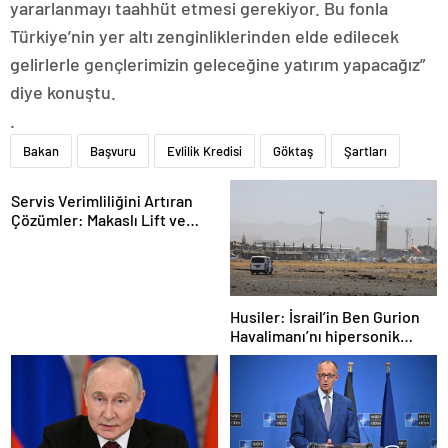
yararlanmayı taahhüt etmesi gerekiyor. Bu fonla
Türkiye’nin yer altı zenginliklerinden elde edilecek
gelirlerle gençlerimizin geleceğine yatırım yapacağız”
diye konuştu.
.
Bakan
Başvuru
Evlilik Kredisi
Göktaş
Şartları
Servis Verimliliğini Artıran
Çözümler: Makaslı Lift ve
Tamirci Lifti Rehberi
Husiler: İsrail’in Ben Gurion
Havalimanı’nı hipersonik
füzeyle hedef aldık