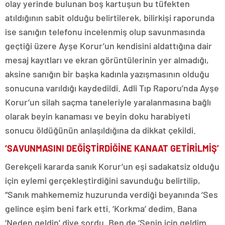
olay yerinde bulunan boş kartuşun bu tüfekten
atıldığının sabit olduğu belirtilerek, bilirkişi raporunda
ise sanığın telefonu incelenmiş olup savunmasında
geçtiği üzere Ayşe Korur’un kendisini aldattığına dair
mesaj kayıtları ve ekran görüntülerinin yer almadığı,
aksine sanığın bir başka kadınla yazışmasının olduğu
sonucuna varıldığı kaydedildi. Adli Tıp Raporu’nda Ayşe
Korur’un silah saçma taneleriyle yaralanmasına bağlı
olarak beyin kanaması ve beyin doku harabiyeti
sonucu öldüğünün anlaşıldığına da dikkat çekildi.
‘SAVUNMASINI DEĞİŞTİRDİĞİNE KANAAT GETİRİLMİŞ’
Gerekçeli kararda sanık Korur’un eşi sadakatsiz olduğu
için eylemi gerçekleştirdiğini savunduğu belirtilip,
“Sanık mahkememiz huzurunda verdiği beyanında ‘Ses
gelince eşim beni fark etti. ‘Korkma’ dedim. Bana
‘Neden geldin’ diye sordu. Ben de ‘Senin için geldim.