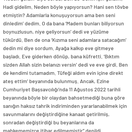
Hadi gidelim. Neden böyle yapıyorsun? Hani sen tövbe
etmiştin? Adamlarla konuşuyorsun ama ben seni
dinledim’ dedim. O da bana ‘Madem bunları biliyorsun
boynuzlusun, niye geliyorsun’ dedi ve yüzüme
tükürdü. Ben de ona ‘Kızıma seni adamlara satacağım’
dedin mi diye sordum. Ayağa kalkıp eve gitmeye
başladı. Eve giderken dönüp, bana küfretti. ‘Bıktım
sizden Allah sizin belanızı versin’ dedi ve eve girdi. Ben
de kendimi tutamadım. Tüfeği aldım evin içine direkt
ateş ettim’ beyanında bulunmuş. Ancak, Ezine
Cumhuriyet Başsavcılığı’nda 11 Ağustos 2022 tarihli
beyanında böyle bir olaydan bahsetmediği buna göre
sanığın haksız tahrik indiriminden yararlanabilmek için
savunmalarını değiştirdiğine kanaat getirilmiş,
sonradan değiştirdiği bu beyanlarına da
mahkememizce itibar edilmemiştir” denildi.