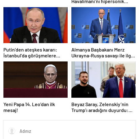
Havalimanı’nı hipersonik
füzeyle hedef aldık
Putin’den ateşkes kararı:
Almanya Başbakanı Merz
İstanbul’da görüşmelere
Ukrayna-Rusya savaşı ile ilgili
başlamayı öneriyoruz
konuştu: “Top Moskova’nın
sahasında”
Yeni Papa 14. Leo’dan ilk
Beyaz Saray, Zelenskiy’nin
mesaj!
Trump’ı aradığını duyurdu:
“İyi ve verimli bir görüşme
oldu”