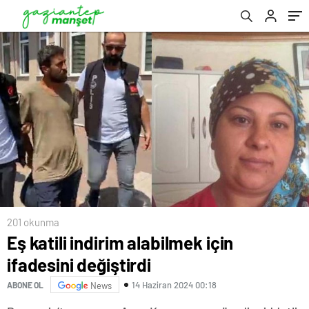
201 okunma
Eş katili indirim alabilmek için
ifadesini değiştirdi
14 Haziran 2024 00:18
ABONE OL
News