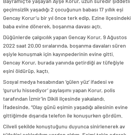
Bayramiç’te yaşayan Ayşe Korur, uzun süredir şiddetli
geçimsizlik yaşadığı 2 çocuğunun babası 17 yıllık eşi
Gencay Korur’u bir yıl önce terk edip, Ezine ilçesindeki
baba evine dönerek, boşanma davası açtı.
Düğünlerde çalgıcılık yapan Gencay Korur, 9 Ağustos
2022 saat 20.00 sıralarında, boşanma davaları süren
eşiyle konuşmak için kayınpederinin evine gitti.
Gencay Korur, burada yanında getirdiği av tüfeğiyle
eşini öldürüp, kaçtı.
Sosyal medya hesabından ‘gülen yüz’ ifadesi ve
‘gururlu hissediyor’ paylaşımı yapan Korur, polis
tarafından İzmir’in Dikili ilçesinde yakalandı.
İfadesinde, “Olay günü eşimin yaşadığı ailesinin evine
gittiğimde dışarıda telefon ile konuşurken gördüm.
Cilveli şekilde konuştuğunu duyunca sinirlenerek av
tüfeğini sakladığım yerden aldım. Eşimi takip ederek