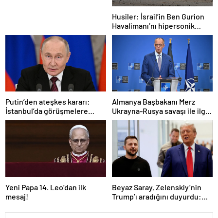
Husiler: İsrail’in Ben Gurion
Havalimanı’nı hipersonik
füzeyle hedef aldık
Putin’den ateşkes kararı:
Almanya Başbakanı Merz
İstanbul’da görüşmelere
Ukrayna-Rusya savaşı ile ilgili
başlamayı öneriyoruz
konuştu: “Top Moskova’nın
sahasında”
Yeni Papa 14. Leo’dan ilk
Beyaz Saray, Zelenskiy’nin
mesaj!
Trump’ı aradığını duyurdu:
“İyi ve verimli bir görüşme
oldu”