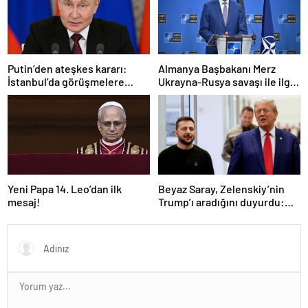
Putin’den ateşkes kararı:
Almanya Başbakanı Merz
İstanbul’da görüşmelere
Ukrayna-Rusya savaşı ile ilgili
başlamayı öneriyoruz
konuştu: “Top Moskova’nın
sahasında”
Yeni Papa 14. Leo’dan ilk
Beyaz Saray, Zelenskiy’nin
mesaj!
Trump’ı aradığını duyurdu:
“İyi ve verimli bir görüşme
oldu”