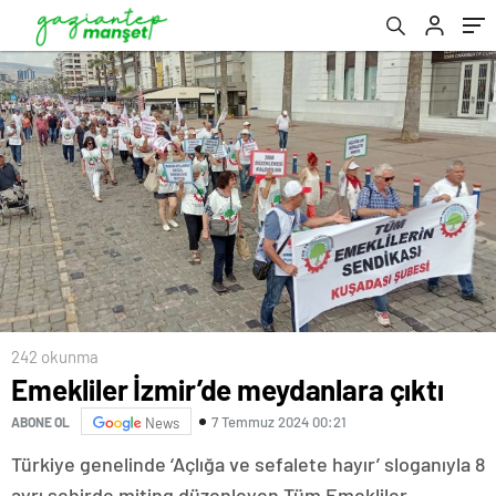
242 okunma
Emekliler İzmir’de meydanlara çıktı
7 Temmuz 2024 00:21
ABONE OL
News
Türkiye genelinde ‘Açlığa ve sefalete hayır’ sloganıyla 8
ayrı şehirde miting düzenleyen Tüm Emekliler