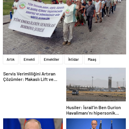
Artık
Emekli
Emekliler
İktidar
Maaş
Servis Verimliliğini Artıran
Çözümler: Makaslı Lift ve
Tamirci Lifti Rehberi
Husiler: İsrail’in Ben Gurion
Havalimanı’nı hipersonik
füzeyle hedef aldık