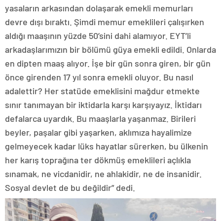
yasaların arkasından dolaşarak emekli memurları
devre dışı bıraktı. Şimdi memur emeklileri çalışırken
aldığı maaşının yüzde 50’sini dahi alamıyor. EYT’li
arkadaşlarımızın bir bölümü güya emekli edildi. Onlarda
en dipten maaş alıyor. İşe bir gün sonra giren, bir gün
önce girenden 17 yıl sonra emekli oluyor. Bu nasıl
adalettir? Her statüde emeklisini mağdur etmekte
sınır tanımayan bir iktidarla karşı karşıyayız. İktidarı
defalarca uyardık. Bu maaşlarla yaşanmaz. Birileri
beyler, paşalar gibi yaşarken, aklımıza hayalimize
gelmeyecek kadar lüks hayatlar sürerken, bu ülkenin
her karış toprağına ter dökmüş emeklileri açlıkla
sınamak, ne vicdanidir, ne ahlakidir, ne de insanidir.
Sosyal devlet de bu değildir” dedi.