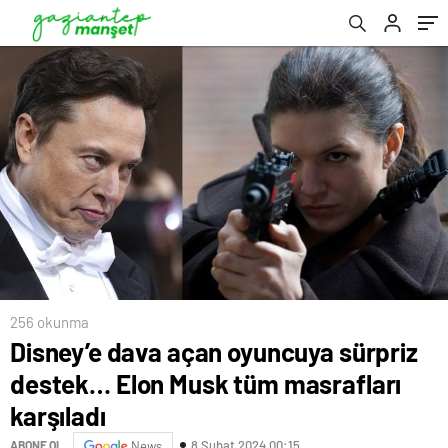
256 okunma
Disney’e dava açan oyuncuya sürpriz
destek… Elon Musk tüm masrafları
karşıladı
8 Şubat 2024 00:15
ABONE OL
News