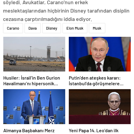
söyledi. Avukatlar, Carano’nun erkek
meslektaşlarından hiçbirinin Disney tarafından disiplin
cezasına çarptırılmadığını iddia ediyor.
Carano
Dava
Disney
Elon Musk
Musk
Husiler: İsrail’in Ben Gurion
Putin’den ateşkes kararı:
Havalimanı’nı hipersonik
İstanbul’da görüşmelere
füzeyle hedef aldık
başlamayı öneriyoruz
Almanya Başbakanı Merz
Yeni Papa 14. Leo’dan ilk