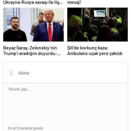
Ukrayna-Rusya savaşı ile ilgili
mesaj!
konuştu: “Top Moskova’nın
sahasında”
Beyaz Saray, Zelenskiy’nin
Şili’de korkunç kaza:
Trump’ı aradığını duyurdu:
Ambulans uçak yere çakıldı
“İyi ve verimli bir görüşme
oldu”
En az 10 karakter gerekli