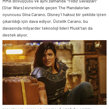
MMA dövüşçüsü ve aynı zamanda “Yıldız Savaşları”
(Star Wars) evreninde geçen The Mandalorian
oyuncusu Gina Carano, Disney’i haksız bir şekilde işten
çıkarıldığı için dava ediyor. Üstelik Carano, bu
davasında milyarder teknoloji lideri Musk’tan da
destek alıyor.