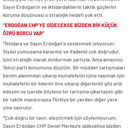
Sayın Erdoğan’ın ve iktidardakilerin taktik güçlerini
koruma düşüncesi o stratejik hedefi yok etti.
“ERDOĞAN CHP’YE GİDECEKSE BİZDEN BİR KÜÇÜK
ÖZRÜ BORCU VAR”
*İktidara ve Sayın Erdoğan’a seslenmek istiyorum:
Siyasi yumuşama kararınız ve ifadeniz çok doğrudur,
içini stratejik olarak doldurmak şartıyla. Ama amacınız,
‘İkinci parti konumuna düştüm. Bir müddet tartışmaları
benim alanımdan çıkarıp muhalefetin içine taşımak için
muhalefetin bir liderini öne çıkarıp diğerlerini göz ardı
edeyim ve içeride böylece bir tartışma çıkartayım gibi
bir taktik manevraysa Türkiye bir yerden diğer yere
yine savrulur.
*Çok doğru bir tavır, eleştirmek için söylemiyorum;
Sayın Erdoğan CHP Genel Merkez’e gidecekse bizden