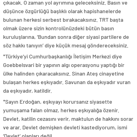
çıkacak. O zaman yol ayrımına geleceksiniz. Basın ve
düşünce özgürlüğü başlıklı olarak hapishanelerde
bulunan herkesi serbest bırakacaksınız. TRT başta
olmak üzere sizin kontrolünüzdeki bütün basın
kuruluşlarına, ‘Bundan sonra diğer siyasi partilere de
söz hakkı tanıyın’ diye küçük mesaj göndereceksiniz.
*Türkiye’yi Cumhurbaşkanlığı İletişim Merkezi diye
Goebbelsvari bir yapının algı operasyonu yaptığı bir
ülke halinden çıkaracaksınız. Sinan Ateş cinayetine
bulaşan herkes eşkıyadır. Savunan da eşkıyadır vuran
da eşkıyadır, katildir.
*Sayın Erdoğan, eşkıyayı korursanız siyasette
yumuşama falan olmaz, herkes eşkıyalığa özenir.
Devlet, katilin cezasını verir, maktulun de hakkını sorar
ve arar. Devlet demişken devleti kastediyorum, ismi
‘Devlet’ olanları değil.