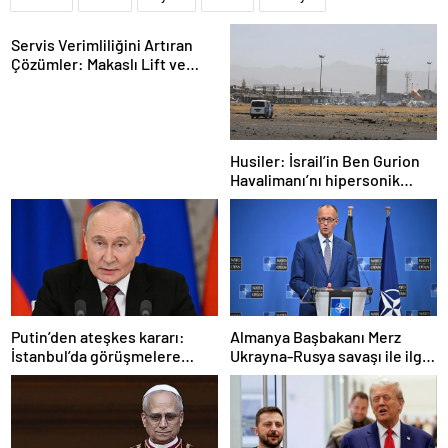
Servis Verimliliğini Artıran
Çözümler: Makaslı Lift ve
Tamirci Lifti Rehberi
Husiler: İsrail’in Ben Gurion
Havalimanı’nı hipersonik
füzeyle hedef aldık
Putin’den ateşkes kararı:
Almanya Başbakanı Merz
İstanbul’da görüşmelere
Ukrayna-Rusya savaşı ile ilgili
başlamayı öneriyoruz
konuştu: “Top Moskova’nın
sahasında”