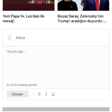
Yeni Papa 14. Leo’dan ilk
Beyaz Saray, Zelenskiy’nin
mesaj!
Trump’ı aradığını duyurdu:
“İyi ve verimli bir görüşme
oldu”
En az 10 karakter gerekli
Gönder