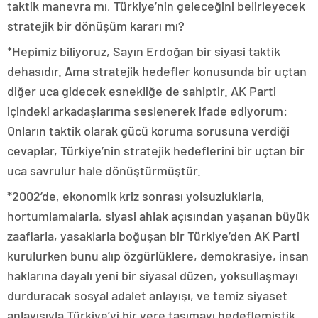
taktik manevra mı, Türkiye’nin geleceğini belirleyecek
stratejik bir dönüşüm kararı mı?
*Hepimiz biliyoruz, Sayın Erdoğan bir siyasi taktik
dehasıdır. Ama stratejik hedefler konusunda bir uçtan
diğer uca gidecek esnekliğe de sahiptir. AK Parti
içindeki arkadaşlarıma seslenerek ifade ediyorum:
Onların taktik olarak gücü koruma sorusuna verdiği
cevaplar, Türkiye’nin stratejik hedeflerini bir uçtan bir
uca savrulur hale dönüştürmüştür.
*2002’de, ekonomik kriz sonrası yolsuzluklarla,
hortumlamalarla, siyasi ahlak açısından yaşanan büyük
zaaflarla, yasaklarla boğuşan bir Türkiye’den AK Parti
kurulurken bunu alıp özgürlüklere, demokrasiye, insan
haklarına dayalı yeni bir siyasal düzen, yoksullaşmayı
durduracak sosyal adalet anlayışı, ve temiz siyaset
anlayışıyla Türkiye’yi bir yere taşımayı hedeflemiştik.