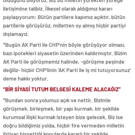
olduğunu biliyoruz. Biz bu milletin yürekten yüreğe
iletişimine talibiz. İlkesel olarak aldığımız kararı
paylaşıyorum: Bütün partilere kapımız açıktır, bütün
partilerle görüşürüz, milletten oy almış hiçbir partiyi
dışlamayız.
*Bugün AK Parti ile CHP’nin böyle görüşüyor olması,
bazı ipotekleri siyasetin üzerinden kaldırmıştır. Bizim
AK Parti ile görüşmemiz halinde, -görüşme peşinde
değiliz- hiçbir CHP’linin ‘AK Parti ile iş mi tutuyorsunuz’
deme hakkı yoktur.
“BİR SİYASİ TUTUM BELGESİ KALEME ALACAĞIZ”
*Bundan sonra yolumuz açık ve nettir. Bizimle
görüşmek, birleşmek, bir yapı kurmak, bir şekilde
kurumsal ilişki kurmak isteyen bize gelecek. Biz ise
doğru bildiğimiz yolda, hiçbir fire vermeden milletin
ihtiyaç hissettiği konularda kararlı bir şekilde