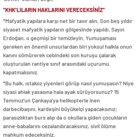
“KHK’LILARIN HAKLARINI VERECEKSİNİZ”
*Mafyatik yapılara karşı net bir tavır alın. Son beş yıldır
siyaset mafyatik yapıların gölgesinde yapıldı. Sayın
Erdoğan, o geçmişi bir temizleyin. Yumuşaması
gereken en önemli unsurlardan biri yoksul halkla onun
kanını sömürerek cebindeki son kuruşu çalarak
oluşturulan rantiye sınıf arasındaki uçurumu
kapatmalısınız.
*Bu halk, ıstakoz yiyenleri görüp nasıl yumuşasın? Niye
siyasi ahlak yasasına hala ayak sürüyorsunuz? 15
Temmuz’un Çankaya’ya helikopterle inen
darbecibaşını, kardeşini büyükelçi yapacaksınız;
parasızlıktan burs alıp da o okullara giden çocukların
anne-babalarını cezalandıracaksınız, sivil ölüme
mahkum edeceksiniz.