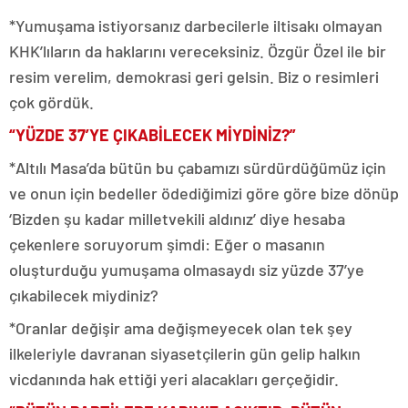
*Yumuşama istiyorsanız darbecilerle iltisakı olmayan
KHK’lıların da haklarını vereceksiniz. Özgür Özel ile bir
resim verelim, demokrasi geri gelsin. Biz o resimleri
çok gördük.
“YÜZDE 37’YE ÇIKABİLECEK MİYDİNİZ?”
*Altılı Masa’da bütün bu çabamızı sürdürdüğümüz için
ve onun için bedeller ödediğimizi göre göre bize dönüp
‘Bizden şu kadar milletvekili aldınız’ diye hesaba
çekenlere soruyorum şimdi: Eğer o masanın
oluşturduğu yumuşama olmasaydı siz yüzde 37’ye
çıkabilecek miydiniz?
*Oranlar değişir ama değişmeyecek olan tek şey
ilkeleriyle davranan siyasetçilerin gün gelip halkın
vicdanında hak ettiği yeri alacakları gerçeğidir.