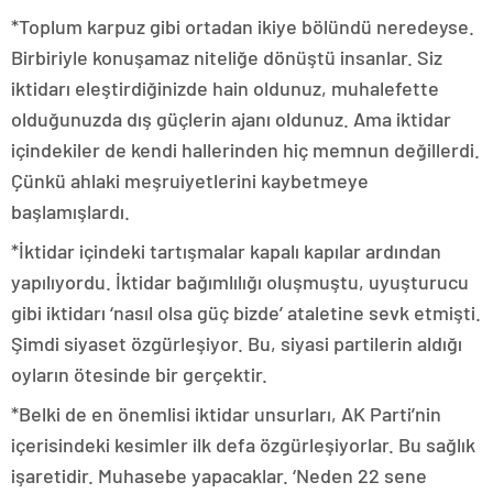
*Toplum karpuz gibi ortadan ikiye bölündü neredeyse.
Birbiriyle konuşamaz niteliğe dönüştü insanlar. Siz
iktidarı eleştirdiğinizde hain oldunuz, muhalefette
olduğunuzda dış güçlerin ajanı oldunuz. Ama iktidar
içindekiler de kendi hallerinden hiç memnun değillerdi.
Çünkü ahlaki meşruiyetlerini kaybetmeye
başlamışlardı.
*İktidar içindeki tartışmalar kapalı kapılar ardından
yapılıyordu. İktidar bağımlılığı oluşmuştu, uyuşturucu
gibi iktidarı ‘nasıl olsa güç bizde’ ataletine sevk etmişti.
Şimdi siyaset özgürleşiyor. Bu, siyasi partilerin aldığı
oyların ötesinde bir gerçektir.
*Belki de en önemlisi iktidar unsurları, AK Parti’nin
içerisindeki kesimler ilk defa özgürleşiyorlar. Bu sağlık
işaretidir. Muhasebe yapacaklar. ‘Neden 22 sene