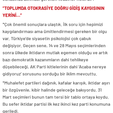
“TOPLUMDA OTOKRASİYE DOĞRU GİDİŞ KAYGISININ
YERİNİ…”
*Çok önemli sonuçlara ulaştık. İlk soru için hepimizi
kaygılandırması ama ümitlendirmesi gereken bir olgu
var. Türkiye’de siyasetin psikolojisi çok çabuk
değişiyor. Geçen sene, 14 ve 28 Mayıs seçimlerinden
sonra ülkede iktidarın mutlak egemen olduğu ve artık
bazı demokratik kazanımların dahi tehlikeye
düşebileceği, AK Parti kitlelerinin dahi ‘Acaba nereye
gidiyoruz’ sorusunu sorduğu bir iklim mevcuttu.
*Muhalefet partileri dağınık, kafalar karışık, iktidar aşırı
bir özgüvenle, kibir halinde geleceğe bakıyordu. 31
Mart seçimleri bunun tam tersi bir tablo ortaya koydu.
Bu sefer iktidar partisi ilk kez ikinci kez parti konumuna
geriledi.