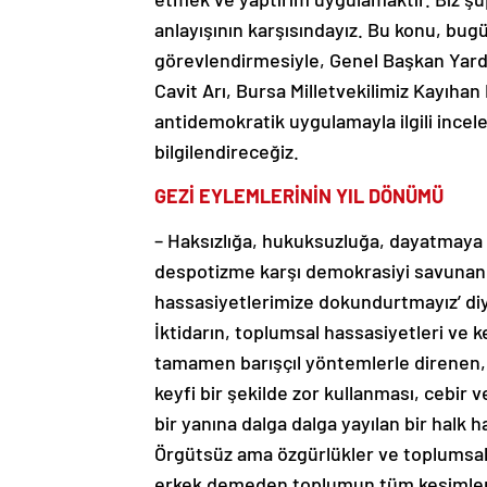
anlayışının karşısındayız. Bu konu, b
görevlendirmesiyle, Genel Başkan Yardı
Cavit Arı, Bursa Milletvekilimiz Kayıhan 
antidemokratik uygulamayla ilgili inc
bilgilendireceğiz.
GEZİ EYLEMLERİNİN YIL DÖNÜMÜ
– Haksızlığa, hukuksuzluğa, dayatmaya 
despotizme karşı demokrasiyi savunanl
hassasiyetlerimize dokundurtmayız’ diye
İktidarın, toplumsal hassasiyetleri ve 
tamamen barışçıl yöntemlerle direnen, p
keyfi bir şekilde zor kullanması, cebi
bir yanına dalga dalga yayılan bir halk har
Örgütsüz ama özgürlükler ve toplumsal 
erkek demeden toplumun tüm kesimlerinin