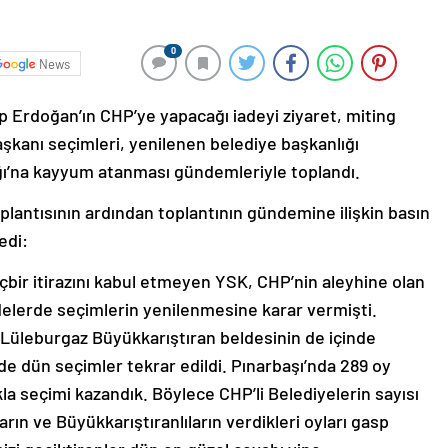
0
News
rdoğan’ın CHP’ye yapacağı iadeyi ziyaret, miting
başkanı seçimleri, yenilenen belediye başkanlığı
ğı’na kayyum atanması gündemleriyle toplandı.
lantısının ardından toplantının gündemine ilişkin basın
edi:
içbir itirazını kabul etmeyen YSK, CHP’nin aleyhine olan
eldelerde seçimlerin yenilenmesine karar vermişti.
li Lüleburgaz Büyükkarıştıran beldesinin de içinde
 dün seçimler tekrar edildi. Pınarbaşı’nda 289 oy
kla seçimi kazandık. Böylece CHP’li Belediyelerin sayısı
ıların ve Büyükkarıştıranlıların verdikleri oyları gasp