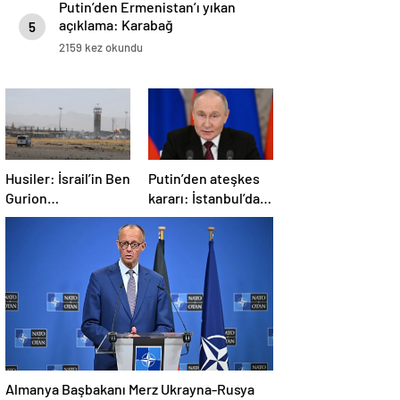
Putin’den Ermenistan’ı yıkan
açıklama: Karabağ
5
Azerbaycan’ın ayrılmaz bir
2159 kez okundu
parçasıdır!
Husiler: İsrail’in Ben
Putin’den ateşkes
Gurion
kararı: İstanbul’da
Havalimanı’nı
görüşmelere
hipersonik füzeyle
başlamayı
hedef aldık
öneriyoruz
Almanya Başbakanı Merz Ukrayna-Rusya