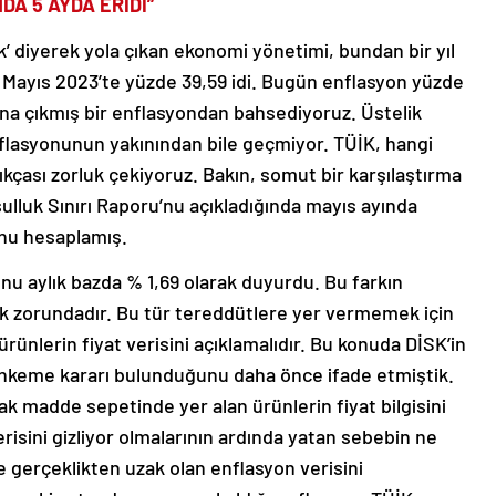
DA 5 AYDA ERİDİ”
 diyerek yola çıkan ekonomi yönetimi, bundan bir yıl
n Mayıs 2023’te yüzde 39,59 idi. Bugün enflasyon yüzde
tına çıkmış bir enflasyondan bahsediyoruz. Üstelik
nflasyonunun yakınından bile geçmiyor. TÜİK, hangi
çıkçası zorluk çekiyoruz. Bakın, somut bir karşılaştırma
sulluk Sınırı Raporu’nu açıkladığında mayıs ayında
nu hesaplamış.
nu aylık bazda % 1,69 olarak duyurdu. Bu farkın
k zorundadır. Bu tür tereddütlere yer vermemek için
ünlerin fiyat verisini açıklamalıdır. Bu konuda DİSK’in
hkeme kararı bulunduğunu daha önce ifade etmiştik.
 madde sepetinde yer alan ürünlerin fiyat bilgisini
risini gizliyor olmalarının ardında yatan sebebin ne
 gerçeklikten uzak olan enflasyon verisini