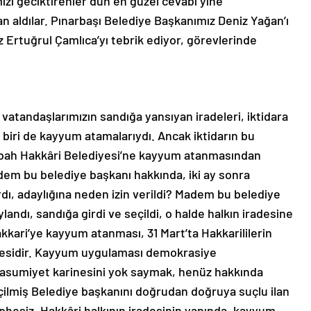
izi geciktirenler dün en güzel cevabı yine
an aldılar. Pınarbaşı Belediye Başkanımız Deniz Yağan’ı
 Ertuğrul Çamlıca’yı tebrik ediyor, görevlerinde
atandaşlarımızın sandığa yansıyan iradeleri, iktidara
biri de kayyum atamalarıydı. Ancak iktidarın bu
sabah Hakkâri Belediyesi’ne kayyum atanmasından
Madem bu belediye başkanı hakkında, iki ay sonra
rdı, adaylığına neden izin verildi? Madem bu belediye
andı, sandığa girdi ve seçildi, o halde halkın iradesine
kkari’ye kayyum atanması, 31 Mart’ta Hakkarililerin
mesidir. Kayyum uygulaması demokrasiye
sumiyet karinesini yok saymak, henüz hakkında
eçilmiş Belediye başkanını doğrudan doğruya suçlu ilan
phesiz, Hakkâri halkının iradesinin yanında, kayyum