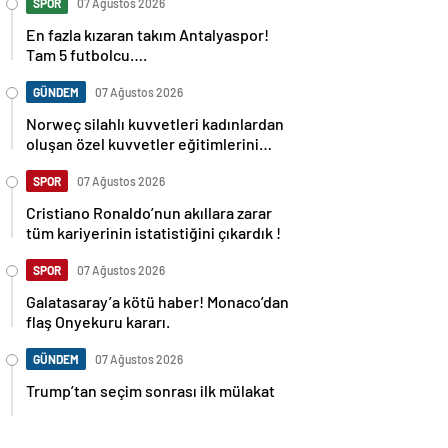
SPOR
07 Ağustos 2026
En fazla kızaran takım Antalyaspor!
Tam 5 futbolcu….
GÜNDEM
07 Ağustos 2026
Norweç silahlı kuvvetleri kadınlardan
oluşan özel kuvvetler eğitimlerini
başlattı.
SPOR
07 Ağustos 2026
Cristiano Ronaldo’nun akıllara zarar
tüm kariyerinin istatistiğini çıkardık !
SPOR
07 Ağustos 2026
Galatasaray’a kötü haber! Monaco’dan
flaş Onyekuru kararı.
GÜNDEM
07 Ağustos 2026
Trump’tan seçim sonrası ilk mülakat