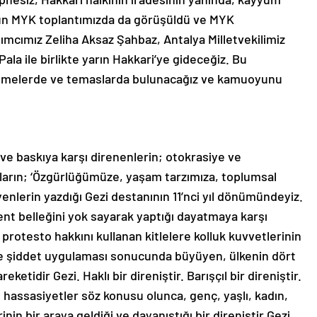
ugün MYK toplantımızda da görüşüldü ve MYK
mcımız Zeliha Aksaz Şahbaz, Antalya Milletvekilimiz
Pala ile birlikte yarın Hakkari’ye gideceğiz. Bu
elemelerde ve temaslarda bulunacağız ve kamuoyunu
ve baskıya karşı direnenlerin; otokrasiye ve
arın; ‘Özgürlüğümüze, yaşam tarzımıza, toplumsal
nlerin yazdığı Gezi destanının 11’nci yıl dönümündeyiz.
kent belleğini yok sayarak yaptığı dayatmaya karşı
rotesto hakkını kullanan kitlelere kolluk kuvvetlerinin
r ve şiddet uygulaması sonucunda büyüyen, ülkenin dört
eketidir Gezi. Haklı bir direniştir. Barışçıl bir direniştir.
hassasiyetler söz konusu olunca, genç, yaşlı, kadın,
 bir araya geldiği ve dayanıştığı bir direniştir Gezi.