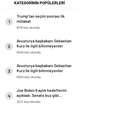
KATEGORİNİN POPÜLERLERİ
Trump’tan seçim sonrası ilk
mülakat
1
8118 kez okundu
Avusturya başbakanı Sebastian
Kurz ile ilgili bilinmeyenler
2
5040 kez okundu
Avusturya başbakanı Sebastian
Kurz ile ilgili bilinmeyenler
3
5004 kez okundu
Joe Biden 6 aylık hedeflerini
açıkladı. Senato buz gibi…
4
3221 kez okundu