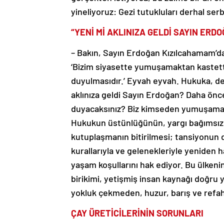
yineliyoruz: Gezi tutukluları derhal serb
“YENİ Mİ AKLINIZA GELDİ SAYIN ERD
– Bakın, Sayın Erdoğan Kızılcahamam’da
‘Bizim siyasette yumuşamaktan kastett
duyulmasıdır.’ Eyvah eyvah. Hukuka, d
aklınıza geldi Sayın Erdoğan? Daha ö
duyacaksınız? Biz kimseden yumuşama b
Hukukun üstünlüğünün, yargı bağımsızlı
kutuplaşmanın bitirilmesi; tansiyonun
kurallarıyla ve gelenekleriyle yeniden h
yaşam koşullarını hak ediyor. Bu ülkenin 
birikimi, yetişmiş insan kaynağı doğru 
yokluk çekmeden, huzur, barış ve refah 
ÇAY ÜRETİCİLERİNİN SORUNLARI