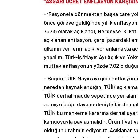
“ASGARİ ÜCRET ENFLASYON KARŞISIN
– ‘Rasyonele dönmekten başka çare yok’
önce göreve geldiğinde yıllık enflasyo
75,45 olarak açıklandı. Nerdeyse iki ka
açıklanan enflasyon, çarşı pazardaki e
ülkenin verilerini açıklıyor anlamakta a
yapalım. Türk-İş ‘Mayıs Ayı Açlık ve Yok
mutfak enflasyonun yüzde 7,02 olduğu
– Bugün TÜİK Mayıs ayı gıda enflasyonu
nereden kaynaklandığını TÜİK açıklama
TÜİK derhal madde sepetinde yer alan ür
açmış olduğu dava nedeniyle bir de ma
TÜİK bu mahkeme kararına derhal uyarak
kamuoyuyla paylaşmalıdır. Ürün fiyat ve
olduğunu tahmin ediyoruz. Açıklanan ve