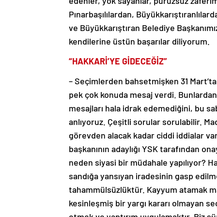
edenler, yok sayanlar, pürüzsüz zaferim
Pınarbaşılılardan, Büyükkarıştıranlılard
ve Büyükkarıştıran Belediye Başkanımız
kendilerine üstün başarılar diliyorum.
“HAKKARİ’YE GİDECEĞİZ”
– Seçimlerden bahsetmişken 31 Mart’ta v
pek çok konuda mesaj verdi. Bunlardan 
mesajları hala idrak edemediğini, bu 
anlıyoruz. Çeşitli sorular sorulabilir. 
görevden alacak kadar ciddi iddialar va
başkanının adaylığı YSK tarafından onayl
neden siyasi bir müdahale yapılıyor? Ha
sandığa yansıyan iradesinin gasp edil
tahammülsüzlüktür. Kayyum atamak ma
kesinleşmiş bir yargı kararı olmayan s
etmek ve yaptırım uygulamaktır. Biz şü