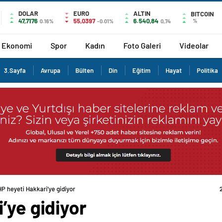
DOLAR
EURO
ALTIN
BITCOIN
47,7176
55,0397
6.540,84
%
0.16%
-0.01%
0,74
Ekonomi
Spor
Kadın
Foto Galeri
Videolar
3.Sayfa
Avrupa
Bülten
Din
Eğitim
Hayat
Politika
P heyeti Hakkari’ye gidiyor
’ye gidiyor