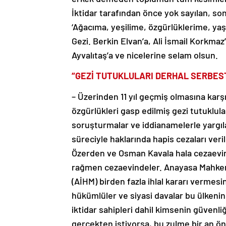
İktidar tarafından önce yok sayılan, so
‘Ağacıma, yeşilime, özgürlüklerime, y
Gezi. Berkin Elvan’a, Ali İsmail Korkm
Ayvalıtaş’a ve nicelerine selam olsun.
“GEZİ TUTUKLULARI DERHAL SERBEST
– Üzerinden 11 yıl geçmiş olmasına karş
özgürlükleri gasp edilmiş gezi tutuklul
soruşturmalar ve iddianamelerle yargıl
süreciyle haklarında hapis cezaları ve
Özerden ve Osman Kavala hala cezaevin
rağmen cezaevindeler. Anayasa Mahkem
(AİHM) birden fazla ihlal kararı vermesi
hükümlüler ve siyasi davalar bu ülkenin a
iktidar sahipleri dahil kimsenin güvenli
gerçekten istiyorsa, bu zulme bir an ön