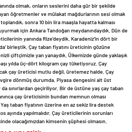
nında olmak, onların seslerini daha gür bir şekilde
ayan öğretmenler ve mülakat mağdurlarının sesi olmak
oplandık, sonra 10 bin lira maaşla hayatta kalması
 duyurmak için Ankara Tandoğan meydanındaydık. Dün de
ticilerinin yanında Rize’deydik. Karadeniz’in dört bir
da’ birleştik. Çay taban fiyatını üreticinin gözüne
nizli çiftçimizle yan yanaydık. Ülkemizde günde yaklaşık
başı yılda üç-dört kilogram çay tüketiyoruz. Çay
cak çay üreticisi mutlu değil, üretemez halde. Çay
z kevgire dönmüş durumda. Piyasa dengesini alt üst
a sınırlardan geçiriliyor. Bir de üstüne yaş çay taban
çıklanınca çay üreticisinin bundan memnun olması
Yaş taban fiyatının üzerine en az sekiz lira destek
s ayında yapılmalıdır. Çay üreticilerinin sorunları
çinde olacağımızdan kimsenin şüphesi olmasın.