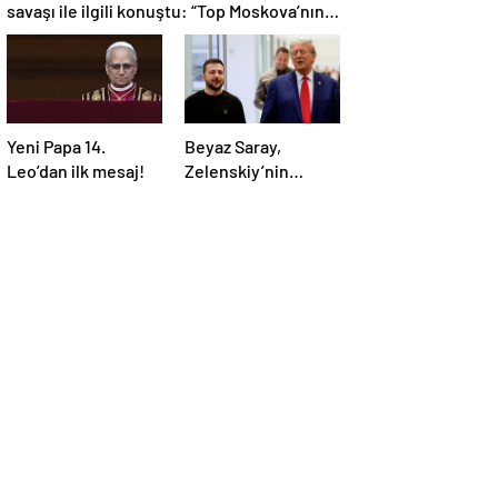
savaşı ile ilgili konuştu: “Top Moskova’nın
sahasında”
Yeni Papa 14.
Beyaz Saray,
Leo’dan ilk mesaj!
Zelenskiy’nin
Trump’ı aradığını
duyurdu: “İyi ve
verimli bir görüşme
oldu”