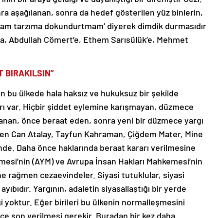
nra aşağılanan, sonra da hedef gösterilen yüz binlerin,
aşam tarzıma dokundurtmam’ diyerek dimdik durmasıdır
az’a, Abdullah Cömert’e, Ethem Sarısülük’e, Mehmet
 BIRAKILSIN”
ın bu ülkede hala haksız ve hukuksuz bir şekilde
arı var. Hiçbir şiddet eylemine karışmayan, düzmece
anan, önce beraat eden, sonra yeni bir düzmece yargı
rilen Can Atalay, Tayfun Kahraman, Çiğdem Mater, Mine
de. Daha önce haklarında beraat kararı verilmesine
esi’nin (AYM) ve Avrupa İnsan Hakları Mahkemesi’nin
ne rağmen cezaevindeler. Siyasi tutuklular, siyasi
yıbıdır. Yargının, adaletin siyasallaştığı bir yerde
ği yoktur. Eğer birileri bu ülkenin normalleşmesini
ce son verilmesi gerekir. Buradan bir kez daha