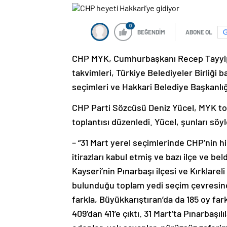
0
BEĞENDİM
ABONE OL
CHP MYK, Cumhurbaşkanı Recep Tayyip E
takvimleri, Türkiye Belediyeler Birliği 
seçimleri ve Hakkari Belediye Başkanlı
CHP Parti Sözcüsü Deniz Yücel, MYK top
toplantısı düzenledi. Yücel, şunları söyl
– “31 Mart yerel seçimlerinde CHP’nin h
itirazları kabul etmiş ve bazı ilçe ve b
Kayseri’nin Pınarbaşı ilçesi ve Kırklare
bulunduğu toplam yedi seçim çevresinde
farkla, Büyükkarıştıran’da da 185 oy far
409’dan 411’e çıktı. 31 Mart’ta Pınarbaşıl