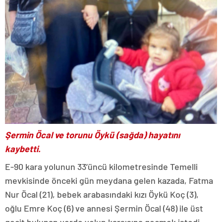
Şermin Öcal ve torunu Öykü (sağda) hayatını
kaybetti.
E-90 kara yolunun 33’üncü kilometresinde Temelli
mevkisinde önceki gün meydana gelen kazada, Fatma
Nur Öcal (21), bebek arabasındaki kızı Öykü Koç (3),
oğlu Emre Koç (6) ve annesi Şermin Öcal (48) ile üst
geçit bulunan yerde yolun karşısına geçmek istedi.