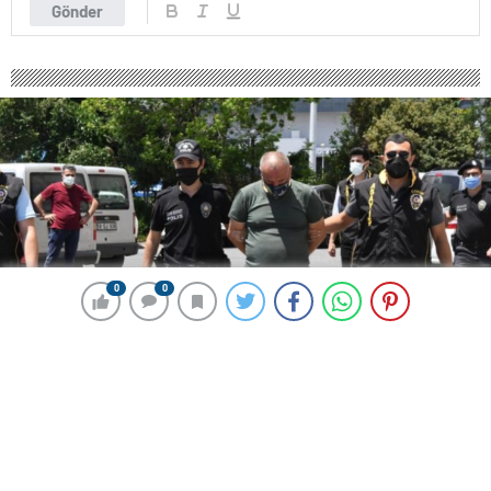
Gönder
0
0
0
0
263 okunma
Sahte içkiden 12 kişi ölmüştü, istenen
ceza belli oldu