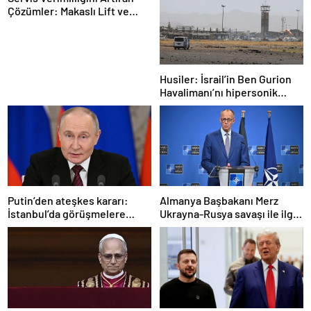
Çözümler: Makaslı Lift ve
Tamirci Lifti Rehberi
Husiler: İsrail’in Ben Gurion
Havalimanı’nı hipersonik
füzeyle hedef aldık
Putin’den ateşkes kararı:
Almanya Başbakanı Merz
İstanbul’da görüşmelere
Ukrayna-Rusya savaşı ile ilgili
başlamayı öneriyoruz
konuştu: “Top Moskova’nın
sahasında”