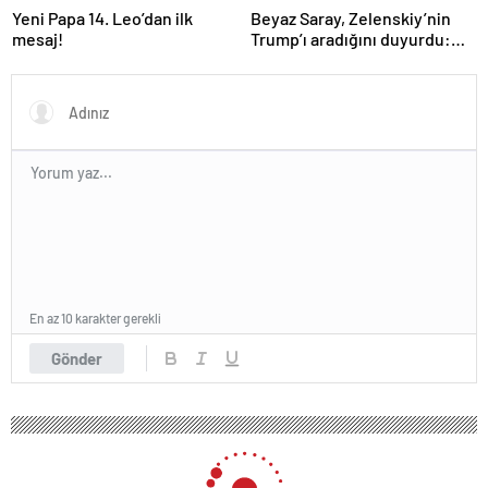
Yeni Papa 14. Leo’dan ilk
Beyaz Saray, Zelenskiy’nin
mesaj!
Trump’ı aradığını duyurdu:
“İyi ve verimli bir görüşme
oldu”
En az 10 karakter gerekli
Gönder