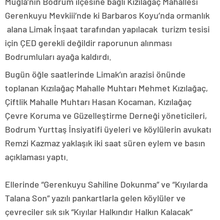
Muğla’nın Bodrum ilçesine bağlı Kızılağaç Mahallesi
Gerenkuyu Mevkiii’nde ki Barbaros Koyu’nda ormanlık
alana Limak İnşaat tarafından yapılacak turizm tesisi
için ÇED gerekli değildir raporunun alınması
Bodrumluları ayağa kaldırdı.
Bugün öğle saatlerinde Limak’ın arazisi önünde
toplanan Kızılağaç Mahalle Muhtarı Mehmet Kızılağaç,
Çiftlik Mahalle Muhtarı Hasan Kocaman, Kızılağaç
Çevre Koruma ve Güzelleştirme Derneği yöneticileri,
Bodrum Yurttaş İnsiyatifi üyeleri ve köylülerin avukatı
Remzi Kazmaz yaklaşık iki saat süren eylem ve basın
açıklaması yaptı.
Ellerinde “Gerenkuyu Sahiline Dokunma” ve “Kıyılarda
Talana Son” yazılı pankartlarla gelen köylüler ve
çevreciler sık sık “Kıyılar Halkındır Halkın Kalacak”