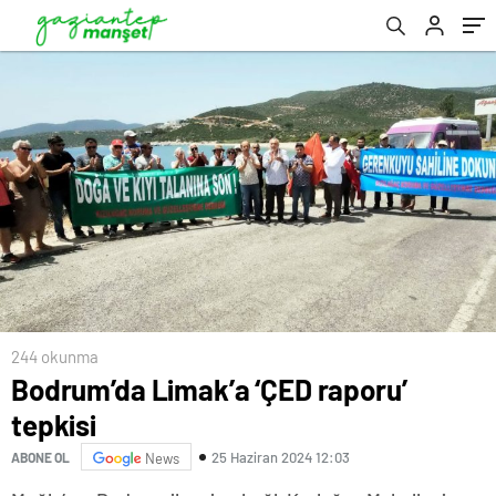
244 okunma
Bodrum’da Limak’a ‘ÇED raporu’
tepkisi
25 Haziran 2024 12:03
ABONE OL
News