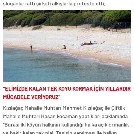
sloganları attı şirketi alkışlarla protesto etti.
“ELİMİZDE KALAN TEK KOYU KORMAK İÇİN YILLARDIR
MÜCADELE VERİYORUZ”
Kızılağaç Mahalle Muhtarı Mehmet Kızılağaç ile Çiftlik
Mahalle Muhtarı Hasan kocaman yaptıkları açıklamada
“Burası iki köyün halkının kullandığı halka açık ormanlık
ve bakir kalan tek plaj. Tesisin yapılması ile halkın