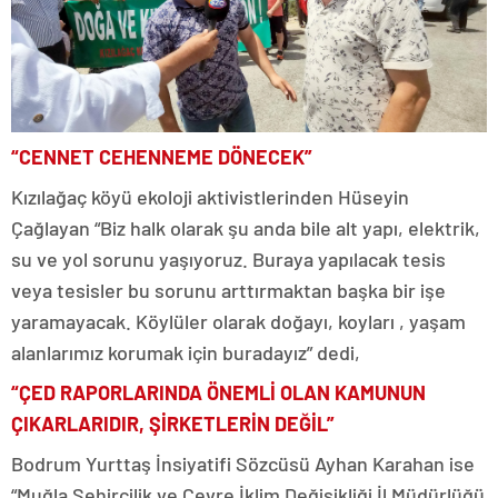
“CENNET CEHENNEME DÖNECEK”
Kızılağaç köyü ekoloji aktivistlerinden Hüseyin
Çağlayan “Biz halk olarak şu anda bile alt yapı, elektrik,
su ve yol sorunu yaşıyoruz. Buraya yapılacak tesis
veya tesisler bu sorunu arttırmaktan başka bir işe
yaramayacak. Köylüler olarak doğayı, koyları , yaşam
alanlarımız korumak için buradayız” dedi,
“ÇED RAPORLARINDA ÖNEMLİ OLAN KAMUNUN
ÇIKARLARIDIR, ŞİRKETLERİN DEĞİL”
Bodrum Yurttaş İnsiyatifi Sözcüsü Ayhan Karahan ise
“Muğla Şehircilik ve Çevre İklim Değişikliği İl Müdürlüğü