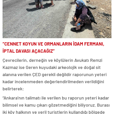
“CENNET KOYUN VE ORMANLARIN İDAM FERMANI,
İPTAL DAVASI AÇACAĞIZ”
Çevrecilerin, derneğin ve köylülerin Avukatı Remzi
Kazmaz ise Geren kuyudaki arkeolojik ve doğal sit
alanına verilen ÇED gerekli değildir raporunun yeteri
kadar incelenmeden değerlendirilmeden verildiğini
belirterek:
“Ankara’nın talimatı ile verilen bu raporun yeteri kadar
bilimsel ve kamu çıkarı gözetmediğini biliyoruz. Burası
iki köy halkının ve yeril turistlerin kullandığı bölgede