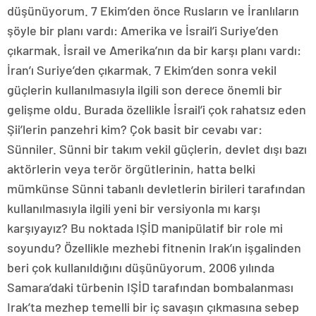
düşünüyorum. 7 Ekim’den önce Rusların ve İranlıların
şöyle bir planı vardı: Amerika ve İsrail’i Suriye’den
çıkarmak. İsrail ve Amerika’nın da bir karşı planı vardı:
İran’ı Suriye’den çıkarmak. 7 Ekim’den sonra vekil
güçlerin kullanılmasıyla ilgili son derece önemli bir
gelişme oldu. Burada özellikle İsrail’i çok rahatsız eden
Şii’lerin panzehri kim? Çok basit bir cevabı var:
Sünniler. Sünni bir takım vekil güçlerin, devlet dışı bazı
aktörlerin veya terör örgütlerinin, hatta belki
mümkünse Sünni tabanlı devletlerin birileri tarafından
kullanılmasıyla ilgili yeni bir versiyonla mı karşı
karşıyayız? Bu noktada IŞİD manipülatif bir role mi
soyundu? Özellikle mezhebi fitnenin Irak’ın işgalinden
beri çok kullanıldığını düşünüyorum. 2006 yılında
Samara’daki türbenin IŞİD tarafından bombalanması
Irak’ta mezhep temelli bir iç savaşın çıkmasına sebep