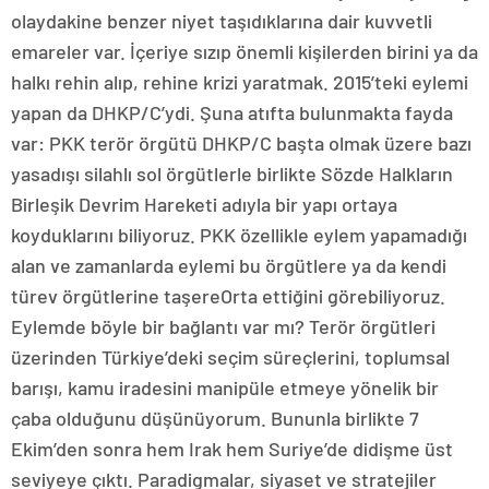
olaydakine benzer niyet taşıdıklarına dair kuvvetli
emareler var. İçeriye sızıp önemli kişilerden birini ya da
halkı rehin alıp, rehine krizi yaratmak. 2015’teki eylemi
yapan da DHKP/C’ydi. Şuna atıfta bulunmakta fayda
var: PKK terör örgütü DHKP/C başta olmak üzere bazı
yasadışı silahlı sol örgütlerle birlikte Sözde Halkların
Birleşik Devrim Hareketi adıyla bir yapı ortaya
koyduklarını biliyoruz. PKK özellikle eylem yapamadığı
alan ve zamanlarda eylemi bu örgütlere ya da kendi
türev örgütlerine taşereOrta ettiğini görebiliyoruz.
Eylemde böyle bir bağlantı var mı? Terör örgütleri
üzerinden Türkiye’deki seçim süreçlerini, toplumsal
barışı, kamu iradesini manipüle etmeye yönelik bir
çaba olduğunu düşünüyorum. Bununla birlikte 7
Ekim’den sonra hem Irak hem Suriye’de didişme üst
seviyeye çıktı. Paradigmalar, siyaset ve stratejiler