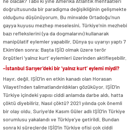
ne olacak? Tabii ki yine Amerika Atlantik menfaatleri
doğrultusunda bir paradigma değişikliğinin gelişmekte
olduğunu düşünüyorum. Bu minvalde Ortadoğu’nun
gayya kuyusu mezhep meselesini, Türkiye’nin mezhebi
bazı reflekslerini (ya da dogmalarını) kullanarak
manipülatif eylemler yapabilir. Dünya şu uyarıyı yaptı 7
Ekim’den sonra: Başta IŞİD olmak üzere terör
örgütleri ‘yalnız kurt’ eylemleri üzerinden aktifleşebilir.
–
İstanbul Sarıyer’deki bir ‘yalnız kurt’ eylemi miydi?
Hayır, değil. IŞİD’in en etkin kanadı olan Horasan
Vilayeti’nden talimatlandırıldıkları gözüküyor. IŞİD’in
Türkiye içindeki yapısı ciddi anlamda darbe aldı, hatta
çöktü diyebiliriz. Nasıl çöktü? 2021 yılında çok önemli
bir olay oldu. Suriye’de Kasım Güler adlı IŞİD’in Türkiye
sorumlusu yakalandı ve Türkiye’ye getirildi. Bundan
sonra ki süreçlerde IŞİD’in Türkiye ofisi çok ciddi