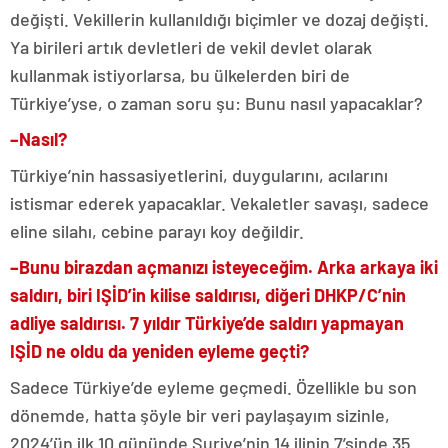
değişti. Vekillerin kullanıldığı biçimler ve dozaj değişti.
Ya birileri artık devletleri de vekil devlet olarak
kullanmak istiyorlarsa, bu ülkelerden biri de
Türkiye’yse, o zaman soru şu: Bunu nasıl yapacaklar?
–
Nasıl?
Türkiye’nin hassasiyetlerini, duygularını, acılarını
istismar ederek yapacaklar. Vekaletler savaşı, sadece
eline silahı, cebine parayı koy değildir.
–
Bunu birazdan açmanızı isteyeceğim. Arka arkaya iki
saldırı, biri IŞİD’in kilise saldırısı, diğeri DHKP/C’nin
adliye saldırısı. 7 yıldır Türkiye’de saldırı yapmayan
IŞİD ne oldu da yeniden eyleme geçti?
Sadece Türkiye’de eyleme geçmedi. Özellikle bu son
dönemde, hatta şöyle bir veri paylaşayım sizinle,
2024’ün ilk 10 gününde Suriye’nin 14 ilinin 7’sinde 35