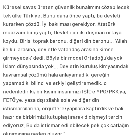
Küresel savaş üreten güvenlik bunalımını çözebilecek
tek ülke Türkiye. Bunu daha önce yaptı, bu devleti
kurarken çözdü. İyi bakılması gerekiyor. Atatürk,
muazzam bir iş yaptı. Devlet için iki düşman ortaya
koydu. Birisi toprak baronu, diğeri din baronu… ‘Allah
ile kul arasına, devletle vatandaş arasına kimse
girmeyecek’ dedi. Böyle bir model Ortadoğu’da yok,
İslam dünyasında yok… Devletin kuruluş kimyasındaki
kavramsal çözümü hala anlayamadık, gereğini
yapamadık, bilinci ve etkiyi geliştiremedik, o
nedenledir ki, bir kısım insanımızı IŞİD’e YPG/PKK’ya,
FETÖ’ye, yasa dışı silahlı sola ve diğer din
istismarcılarına, örgütlere/yapılara kaptırdık ve hali
hazır da birbirimizi kutuplaştırarak didişmeyi tercih
ediyoruz. Bu da istismar edilebilecek pek çok çatlağın
oluşmasına neden oluyor.”