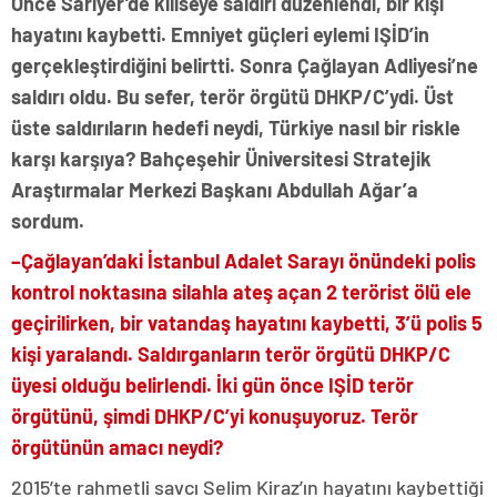
Önce Sarıyer’de kiliseye saldırı düzenlendi, bir kişi
hayatını kaybetti. Emniyet güçleri eylemi IŞİD’in
gerçekleştirdiğini belirtti. Sonra Çağlayan Adliyesi’ne
saldırı oldu. Bu sefer, terör örgütü DHKP/C’ydi. Üst
üste saldırıların hedefi neydi, Türkiye nasıl bir riskle
karşı karşıya? Bahçeşehir Üniversitesi Stratejik
Araştırmalar Merkezi Başkanı Abdullah Ağar’a
sordum.
–
Çağlayan’daki İstanbul Adalet Sarayı önündeki polis
kontrol noktasına silahla ateş açan 2 terörist ölü ele
geçirilirken, bir vatandaş hayatını kaybetti, 3’ü polis 5
kişi yaralandı. Saldırganların terör örgütü DHKP/C
üyesi olduğu belirlendi. İki gün önce IŞİD terör
örgütünü, şimdi DHKP/C’yi konuşuyoruz. Terör
örgütünün amacı neydi?
2015’te rahmetli savcı Selim Kiraz’ın hayatını kaybettiği