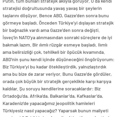
Putin, tüm bunları stratejik aklıyla görüyor. O da kendi
stratejisi doğrultusunda yavaş yavaş bir şeylerin
taşlarını döşüyor. Bence ABD, Gazze’den sonra bunu
görmeye başladı. Önceden Türkiye’yi dışlayan stratejik
bir bağnazlık vardı ama Gazze’den sonra değişti.
İsveç’in NATO’ya alınmasından sonraki süreçlere de iyi
bakmak lazım. Bir ılımlı rüzgâr esmeye başladı. Ilımlı
ama belirsizliği çok, tehlikeli bir öpücük kıvamında.
ABD’nin şunu kendi içinde düşüneceğini öngörüyorum:
Biz Türkiye’yi bu kadar ötekileştirdik, yalnızlaştırdık
ama bu bize de zarar veriyor. Bunu Gazze’de gördüler,
orada çok büyük bir stratejik gerçeklikle karşı karşıya
kaldılar. Şu soruyu kendilerine soracaklardır: Biz
Ortadoğu’da, Afrika’da, Balkanlar’da, Kafkaslar’da,
Karadeniz’de yapacağımız jeopolitik hamleleri
Türkiyesiz nasıl yapacağız? Yaparsak bunun maliyeti