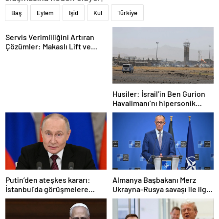
Baş
Eylem
Işid
Kul
Türkiye
Servis Verimliliğini Artıran
Çözümler: Makaslı Lift ve
Tamirci Lifti Rehberi
Husiler: İsrail’in Ben Gurion
Havalimanı’nı hipersonik
füzeyle hedef aldık
Putin’den ateşkes kararı:
Almanya Başbakanı Merz
İstanbul’da görüşmelere
Ukrayna-Rusya savaşı ile ilgili
başlamayı öneriyoruz
konuştu: “Top Moskova’nın
sahasında”