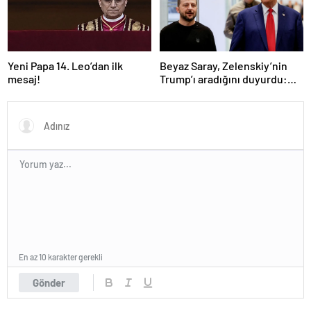
Yeni Papa 14. Leo’dan ilk
Beyaz Saray, Zelenskiy’nin
mesaj!
Trump’ı aradığını duyurdu:
“İyi ve verimli bir görüşme
oldu”
En az 10 karakter gerekli
Gönder