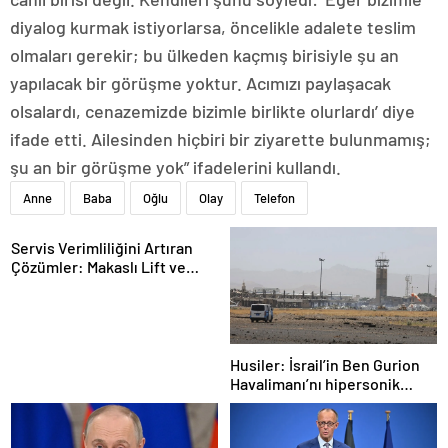
diyalog kurmak istiyorlarsa, öncelikle adalete teslim
olmaları gerekir; bu ülkeden kaçmış birisiyle şu an
yapılacak bir görüşme yoktur. Acımızı paylaşacak
olsalardı, cenazemizde bizimle birlikte olurlardı’ diye
ifade etti. Ailesinden hiçbiri bir ziyarette bulunmamış;
şu an bir görüşme yok” ifadelerini kullandı.
Anne
Baba
Oğlu
Olay
Telefon
Servis Verimliliğini Artıran
Çözümler: Makaslı Lift ve
Tamirci Lifti Rehberi
Husiler: İsrail’in Ben Gurion
Havalimanı’nı hipersonik
füzeyle hedef aldık