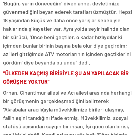
‘Bugün, yarın döneceğim’ diyen anne, devletimize
güvenmediğini beyan ederek tarafları üzmüştür. Hepsi
18 yaşından küçük ve daha önce yarışlar sebebiyle
haklarında şikayetler var. Aynı yolda seyir halinde olan
bir sürücü, ‘Önce beni geçtiler, o kadar hızlıydılar ki
içimden bunlar birinin başına bela olur diye geçirdim;
az ileri gittiğimde ATV motorlarının içinden geçtiklerini
gördüm’ diye beyanda bulundu” dedi.
“ÜLKEDEN KAÇMIŞ BİRİSİYLE ŞU AN YAPILACAK BİR
GÖRÜŞME YOKTUR”
Orhan, Cihantimur ailesi ve Acı ailesi arasında herhangi
bir görüşmenin gerçekleşmediğini belirterek
“Akrabalar aracılığıyla müvekkilimize birileri ulaşmış,
failin eşini tanıdığını ifade etmiş. Müvekkilimiz, sosyal
statüsü açısından saygın bir insan. İşi gücü olan birisi,
cahil birisi değil. Kendileri şunu söyledi: ‘Eğer bizimle