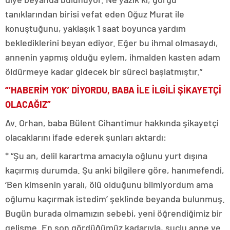
tanıklarından birisi vefat eden Oğuz Murat ile
konuştuğunu, yaklaşık 1 saat boyunca yardım
beklediklerini beyan ediyor. Eğer bu ihmal olmasaydı,
annenin yapmış olduğu eylem, ihmalden kasten adam
öldürmeye kadar gidecek bir süreci başlatmıştır.”
“‘HABERİM YOK’ DİYORDU, BABA İLE İLGİLİ ŞİKAYETÇİ
OLACAĞIZ”
Av. Orhan, baba Bülent Cihantimur hakkında şikayetçi
olacaklarını ifade ederek şunları aktardı:
* “Şu an, delil karartma amacıyla oğlunu yurt dışına
kaçırmış durumda. Şu anki bilgilere göre, hanımefendi,
‘Ben kimsenin yaralı, ölü olduğunu bilmiyordum ama
oğlumu kaçırmak istedim’ şeklinde beyanda bulunmuş.
Bugün burada olmamızın sebebi, yeni öğrendiğimiz bir
gelişme. En son gördüğümüz kadarıyla, suçlu anne ve