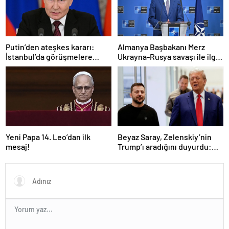
Putin’den ateşkes kararı:
Almanya Başbakanı Merz
İstanbul’da görüşmelere
Ukrayna-Rusya savaşı ile ilgili
başlamayı öneriyoruz
konuştu: “Top Moskova’nın
sahasında”
Yeni Papa 14. Leo’dan ilk
Beyaz Saray, Zelenskiy’nin
mesaj!
Trump’ı aradığını duyurdu:
“İyi ve verimli bir görüşme
oldu”