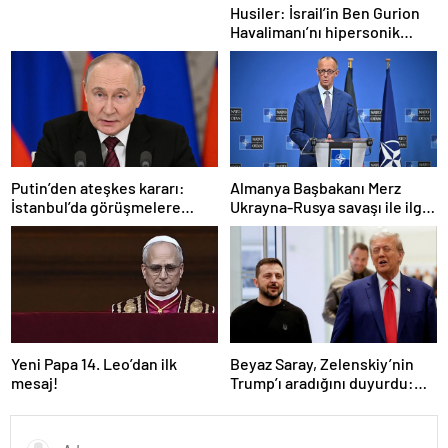
Husiler: İsrail’in Ben Gurion
Havalimanı’nı hipersonik
füzeyle hedef aldık
Putin’den ateşkes kararı:
Almanya Başbakanı Merz
İstanbul’da görüşmelere
Ukrayna-Rusya savaşı ile ilgili
başlamayı öneriyoruz
konuştu: “Top Moskova’nın
sahasında”
Yeni Papa 14. Leo’dan ilk
Beyaz Saray, Zelenskiy’nin
mesaj!
Trump’ı aradığını duyurdu:
“İyi ve verimli bir görüşme
oldu”