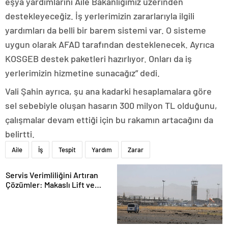
eşya yardımlarını Aile Bakanlığımız üzerinden
destekleyeceğiz. İş yerlerimizin zararlarıyla ilgili
yardımları da belli bir barem sistemi var. O sisteme
uygun olarak AFAD tarafından desteklenecek. Ayrıca
KOSGEB destek paketleri hazırlıyor. Onları da iş
yerlerimizin hizmetine sunacağız” dedi.
Vali Şahin ayrıca, şu ana kadarki hesaplamalara göre
sel sebebiyle oluşan hasarın 300 milyon TL olduğunu,
çalışmalar devam ettiği için bu rakamın artacağını da
belirtti.
Aile
İş
Tespit
Yardım
Zarar
Servis Verimliliğini Artıran
Çözümler: Makaslı Lift ve
Tamirci Lifti Rehberi