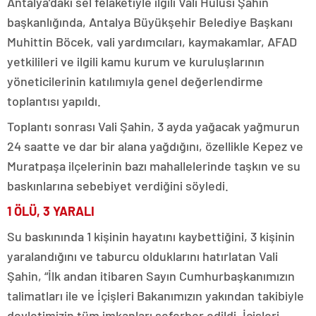
Antalya’daki sel felaketiyle ilgili Vali Hulusi Şahin
başkanlığında, Antalya Büyükşehir Belediye Başkanı
Muhittin Böcek, vali yardımcıları, kaymakamlar, AFAD
yetkilileri ve ilgili kamu kurum ve kuruluşlarının
yöneticilerinin katılımıyla genel değerlendirme
toplantısı yapıldı.
Toplantı sonrası Vali Şahin, 3 ayda yağacak yağmurun
24 saatte ve dar bir alana yağdığını, özellikle Kepez ve
Muratpaşa ilçelerinin bazı mahallelerinde taşkın ve su
baskınlarına sebebiyet verdiğini söyledi.
1 ÖLÜ, 3 YARALI
Su baskınında 1 kişinin hayatını kaybettiğini, 3 kişinin
yaralandığını ve taburcu olduklarını hatırlatan Vali
Şahin, “İlk andan itibaren Sayın Cumhurbaşkanımızın
talimatları ile ve İçişleri Bakanımızın yakından takibiyle
devletimizin tüm imkanları seferber edildi. İçişleri